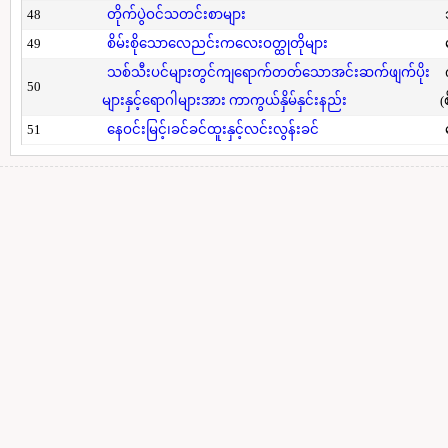
48
တိုက်ပွဲဝင်သတင်းစာများ
49
စိမ်းစိုသောလေညင်းကလေးဝတ္ထုတိုများ
သစ်သီးပင်များတွင်ကျရောက်တတ်သောအင်းဆက်ဖျက်ပိုး
50
များနှင့်ရောဂါများအား ကာကွယ်နှိမ်နှင်းနည်း
(
51
နေဝင်းမြင့်၊ခင်ခင်ထူးနှင့်လင်းလွန်းခင်