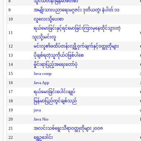
8
သူငယ်တန်းမြန်မာဖတ်စာ
9
အမျိုးသားပညာရေးမဂ္ဂဇင်း ဒုတိယတွဲ၊ နံပါတ် ၁၁
10
လူလေးသို့ပေးစာ
ရယ်မောခြင်းနှင့်ရင်မောခြင်းကြားမှနေထိုင်သွားတဲ့
11
သူ(သို့)မင်းလူ
12
မင်းလူ၏ဖထိပ်တန်းလျှို့ဝှက်ချက်နှင့်ဝတ္ထုတိုများ
13
ပိုချစ်ရတဲ့သူကိုယ်ပဲဖြစ်ပါစေ
14
မှိုင်းရာပြည့်အရေးတော်ပုံ
15
Java comp
16
Java App
17
ရယ်မောခြင်းပေါင်းချုပ်
18
မြန်မာပြည်တွင်ချစ်သည်
19
java
20
Java Nio
21
အလင်းသစ်ရွေးသီရာဝတ္ထုတိုများ၂၀၀၈
22
ရွှေဥဒေါင်း