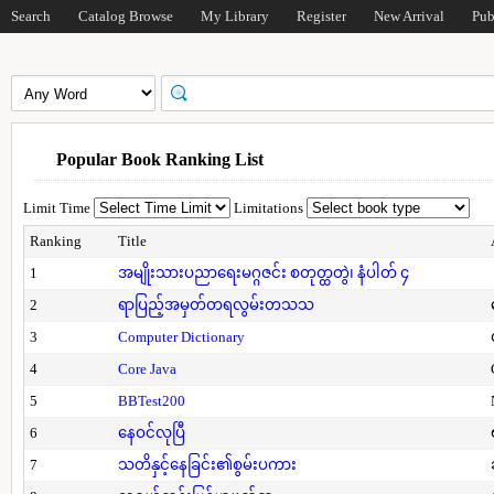
Search
Catalog Browse
My Library
Register
New Arrival
Pub
Popular Book Ranking List
Limit Time
Limitations
Ranking
Title
1
အမျိုးသားပညာရေးမဂ္ဂဇင်း စတုတ္ထတွဲ၊ နံပါတ် ၄
2
ရာပြည့်အမှတ်တရလွမ်းတသသ
3
Computer Dictionary
4
Core Java
5
BBTest200
6
နေဝင်လုပြီ
7
သတိနှင့်နေခြင်း၏စွမ်းပကား