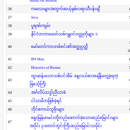
Music on Mobile
36
ကလေးများအတွက်ဆယ့်နှစ်လရာသီပန်းချီ
37
Java
38
ပူရဏ်ကျမ်း
39
နိုင်ငံတကာခေတ်သစ်ဂန္ထဝင်ဝတ္ထုတိုများ ၁
40
မော်တော်ကားတစ်စင်း၏အတ္ထုပ္ပတ္တိ
41
IP4 Man
42
Histories of Burma
ထူးဆန်းသောသစ်ပင်အိမ်: နေ့လယ်စာအချိန်တွေ့ခဲ့ရတဲ့
43
ခြင်္သေ့ကြီး
44
အင်္ဂလိပ်သဒ္ဒါညီလာခံ
45
ငါသာမိဘဖြစ်ခဲ့ရင်
46
ဘိုင်စကယ်သူခိုးများ
ရှေးမြန်မာမင်းတို့တည်ဆောက်ခဲ့သောဆည်မြောင်းများ
47
အပိုင်း ၃ တောင်တွင်းကြီးဆည်မြောင်းသမိုင်း