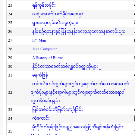
23
ရန်ကုန်သမိုင်း
24
လရဲ့အောက်ဘက်မိုင်အဝေးမှာ
25
ရှားလော့ဟုမ်း၏အမှုတွဲများ
26
နန်းစဉ်ရတနာနှင့်မြန်မာ့နန်းဓလေ့သုတေသနစာတမ်းများ
27
IP4 Man
28
Java Computer
29
A History of Burma
30
နိုင်ငံတကာခေတ်သစ်ဂန္ထဝင်ဝတ္ထုတိုများ ၂
31
မနက်ဖြန်
ဟင်းသီးဟင်းရွက်များတွင်ကျရောက်တတ်သောအင်းဆက်
32
ဖျက်ပိုးများနှင့်ရောဂါများတွင်ကျရောက်တတ်သောရောဂါ
ကွယ်နှိမ်နှင်းနည်း
33
မြစ်တစ်စင်းကိုဖြတ်ကျော်ခြင်း
34
ကံကောင်း
မိုဘိုင်းလ်ဖုန်းဖြင့်အရည်အသွေးဖြင့်သီချင်းဖန်တီးခြင်း:
35