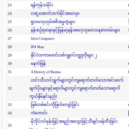
23
ရန်ကုန်သမိုင်း
24
လရဲ့အောက်ဘက်မိုင်အဝေးမှာ
25
ရှားလော့ဟုမ်း၏အမှုတွဲများ
26
နန်းစဉ်ရတနာနှင့်မြန်မာ့နန်းဓလေ့သုတေသနစာတမ်းများ
27
Java Computer
28
IP4 Man
29
နိုင်ငံတကာခေတ်သစ်ဂန္ထဝင်ဝတ္ထုတိုများ ၂
30
မနက်ဖြန်
31
A History of Burma
ဟင်းသီးဟင်းရွက်များတွင်ကျရောက်တတ်သောအင်းဆက်
32
ဖျက်ပိုးများနှင့်ရောဂါများတွင်ကျရောက်တတ်သောရောဂါ
ကွယ်နှိမ်နှင်းနည်း
33
မြစ်တစ်စင်းကိုဖြတ်ကျော်ခြင်း
34
ကံကောင်း
မိုဘိုင်းလ်ဖုန်းဖြင့်အရည်အသွေးဖြင့်သီချင်းဖန်တီးခြင်း:
35