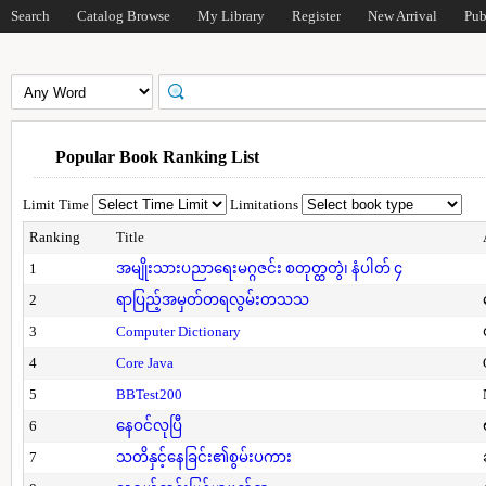
Search
Catalog Browse
My Library
Register
New Arrival
Pub
Popular Book Ranking List
Limit Time
Limitations
Ranking
Title
1
အမျိုးသားပညာရေးမဂ္ဂဇင်း စတုတ္ထတွဲ၊ နံပါတ် ၄
2
ရာပြည့်အမှတ်တရလွမ်းတသသ
3
Computer Dictionary
4
Core Java
5
BBTest200
6
နေဝင်လုပြီ
7
သတိနှင့်နေခြင်း၏စွမ်းပကား