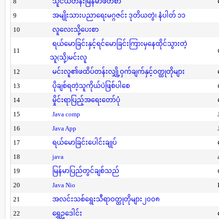
8
သူငယ်တန်းမြန်မာဖတ်စာ
9
အမျိုးသားပညာရေးမဂ္ဂဇင်း ဒုတိယတွဲ၊ နံပါတ် ၁၁
10
လူလေးသို့ပေးစာ
ရယ်မောခြင်းနှင့်ရင်မောခြင်းကြားမှနေထိုင်သွားတဲ့
11
သူ(သို့)မင်းလူ
12
မင်းလူ၏ဖထိပ်တန်းလျှို့ဝှက်ချက်နှင့်ဝတ္ထုတိုများ
13
ပိုချစ်ရတဲ့သူကိုယ်ပဲဖြစ်ပါစေ
14
မှိုင်းရာပြည့်အရေးတော်ပုံ
15
Java comp
16
Java App
17
ရယ်မောခြင်းပေါင်းချုပ်
18
java
19
မြန်မာပြည်တွင်ချစ်သည်
20
Java Nio
21
အလင်းသစ်ရွေးသီရာဝတ္ထုတိုများ၂၀၀၈
22
ရွှေဥဒေါင်း