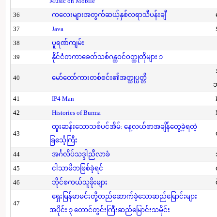
Music on Mobile
36
ကလေးများအတွက်ဆယ့်နှစ်လရာသီပန်းချီ
37
Java
38
ပူရဏ်ကျမ်း
39
နိုင်ငံတကာခေတ်သစ်ဂန္ထဝင်ဝတ္ထုတိုများ ၁
40
မော်တော်ကားတစ်စင်း၏အတ္ထုပ္ပတ္တိ
41
IP4 Man
42
Histories of Burma
ထူးဆန်းသောသစ်ပင်အိမ်: နေ့လယ်စာအချိန်တွေ့ခဲ့ရတဲ့
43
ခြင်္သေ့ကြီး
44
အင်္ဂလိပ်သဒ္ဒါညီလာခံ
45
ငါသာမိဘဖြစ်ခဲ့ရင်
46
ဘိုင်စကယ်သူခိုးများ
ရှေးမြန်မာမင်းတို့တည်ဆောက်ခဲ့သောဆည်မြောင်းများ
47
အပိုင်း ၃ တောင်တွင်းကြီးဆည်မြောင်းသမိုင်း