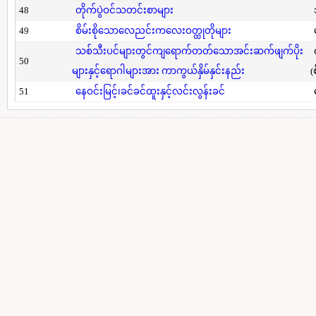
48
တိုက်ပွဲဝင်သတင်းစာများ
49
စိမ်းစိုသောလေညင်းကလေးဝတ္ထုတိုများ
သစ်သီးပင်များတွင်ကျရောက်တတ်သောအင်းဆက်ဖျက်ပိုး
50
များနှင့်ရောဂါများအား ကာကွယ်နှိမ်နှင်းနည်း
(
51
နေဝင်းမြင့်၊ခင်ခင်ထူးနှင့်လင်းလွန်းခင်