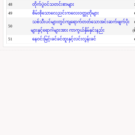
48
တိုက်ပွဲဝင်သတင်းစာများ
49
စိမ်းစိုသောလေညင်းကလေးဝတ္ထုတိုများ
သစ်သီးပင်များတွင်ကျရောက်တတ်သောအင်းဆက်ဖျက်ပိုး
50
များနှင့်ရောဂါများအား ကာကွယ်နှိမ်နှင်းနည်း
(
51
နေဝင်းမြင့်၊ခင်ခင်ထူးနှင့်လင်းလွန်းခင်