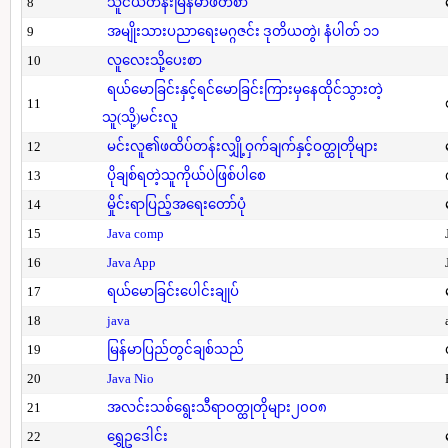
8
သူငယ်တန်းမြန်မာဖတ်စာ
9
အမျိုးသားပညာရေးမဂ္ဂဇင်း ဒုတိယတွဲ၊ နံပါတ် ၁၁
10
လူလေးသို့ပေးစာ
ရယ်မောခြင်းနှင့်ရင်မောခြင်းကြားမှနေထိုင်သွားတဲ့
11
သူ(သို့)မင်းလူ
12
မင်းလူ၏ဖထိပ်တန်းလျှို့ဝှက်ချက်နှင့်ဝတ္ထုတိုများ
13
ပိုချစ်ရတဲ့သူကိုယ်ပဲဖြစ်ပါစေ
14
မှိုင်းရာပြည့်အရေးတော်ပုံ
15
Java comp
16
Java App
17
ရယ်မောခြင်းပေါင်းချုပ်
18
java
19
မြန်မာပြည်တွင်ချစ်သည်
20
Java Nio
21
အလင်းသစ်ရွေးသီရာဝတ္ထုတိုများ၂၀၀၈
22
ရွှေဥဒေါင်း