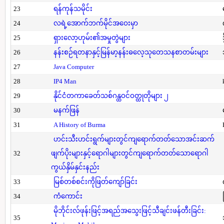
23
ရန်ကုန်သမိုင်း
24
လရဲ့အောက်ဘက်မိုင်အဝေးမှာ
25
ရှားလော့ဟုမ်း၏အမှုတွဲများ
26
နန်းစဉ်ရတနာနှင့်မြန်မာ့နန်းဓလေ့သုတေသနစာတမ်းများ
27
Java Computer
28
IP4 Man
29
နိုင်ငံတကာခေတ်သစ်ဂန္ထဝင်ဝတ္ထုတိုများ ၂
30
မနက်ဖြန်
31
A History of Burma
ဟင်းသီးဟင်းရွက်များတွင်ကျရောက်တတ်သောအင်းဆက်
32
ဖျက်ပိုးများနှင့်ရောဂါများတွင်ကျရောက်တတ်သောရောဂါ
ကွယ်နှိမ်နှင်းနည်း
33
မြစ်တစ်စင်းကိုဖြတ်ကျော်ခြင်း
34
ကံကောင်း
မိုဘိုင်းလ်ဖုန်းဖြင့်အရည်အသွေးဖြင့်သီချင်းဖန်တီးခြင်း:
35