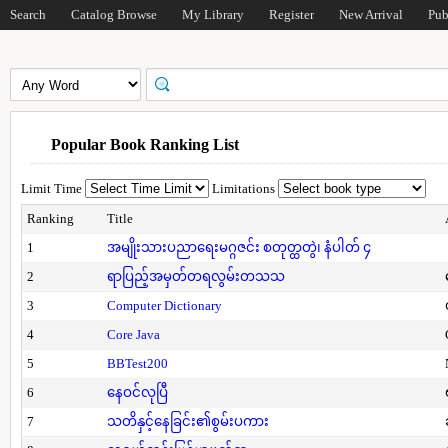
Search
Catalog Browse
My Library
Register
New Arrival
Pub
Popular Book Ranking List
Limit Time
Limitations
Ranking
Title
1
အမျိုးသားပညာရေးမဂ္ဂဇင်း စတုတ္ထတွဲ၊ နံပါတ် ၄
2
ရာပြည့်အမှတ်တရလွမ်းတသသ
3
Computer Dictionary
4
Core Java
5
BBTest200
6
နေဝင်လုပြီ
7
သတိနှင့်နေခြင်း၏စွမ်းပကား