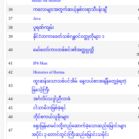
Music on Mobile
36
ကလေးများအတွက်ဆယ့်နှစ်လရာသီပန်းချီ
37
Java
38
ပူရဏ်ကျမ်း
39
နိုင်ငံတကာခေတ်သစ်ဂန္ထဝင်ဝတ္ထုတိုများ ၁
40
မော်တော်ကားတစ်စင်း၏အတ္ထုပ္ပတ္တိ
41
IP4 Man
42
Histories of Burma
ထူးဆန်းသောသစ်ပင်အိမ်: နေ့လယ်စာအချိန်တွေ့ခဲ့ရတဲ့
43
ခြင်္သေ့ကြီး
44
အင်္ဂလိပ်သဒ္ဒါညီလာခံ
45
ငါသာမိဘဖြစ်ခဲ့ရင်
46
ဘိုင်စကယ်သူခိုးများ
ရှေးမြန်မာမင်းတို့တည်ဆောက်ခဲ့သောဆည်မြောင်းများ
47
အပိုင်း ၃ တောင်တွင်းကြီးဆည်မြောင်းသမိုင်း