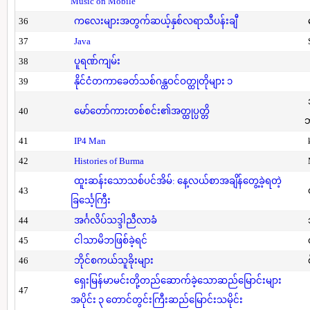
Music on Mobile
36
ကလေးများအတွက်ဆယ့်နှစ်လရာသီပန်းချီ
37
Java
38
ပူရဏ်ကျမ်း
39
နိုင်ငံတကာခေတ်သစ်ဂန္ထဝင်ဝတ္ထုတိုများ ၁
40
မော်တော်ကားတစ်စင်း၏အတ္ထုပ္ပတ္တိ
41
IP4 Man
42
Histories of Burma
ထူးဆန်းသောသစ်ပင်အိမ်: နေ့လယ်စာအချိန်တွေ့ခဲ့ရတဲ့
43
ခြင်္သေ့ကြီး
44
အင်္ဂလိပ်သဒ္ဒါညီလာခံ
45
ငါသာမိဘဖြစ်ခဲ့ရင်
46
ဘိုင်စကယ်သူခိုးများ
ရှေးမြန်မာမင်းတို့တည်ဆောက်ခဲ့သောဆည်မြောင်းများ
47
အပိုင်း ၃ တောင်တွင်းကြီးဆည်မြောင်းသမိုင်း