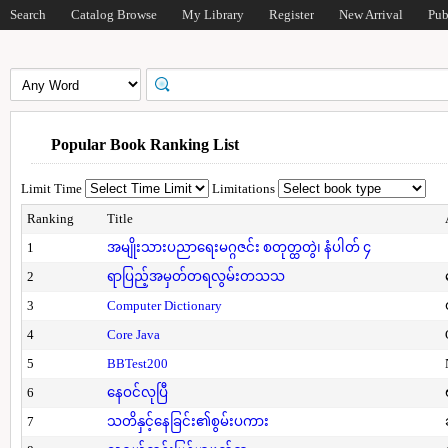
Search
Catalog Browse
My Library
Register
New Arrival
Pub
Popular Book Ranking List
Limit Time
Limitations
Ranking
Title
1
အမျိုးသားပညာရေးမဂ္ဂဇင်း စတုတ္ထတွဲ၊ နံပါတ် ၄
2
ရာပြည့်အမှတ်တရလွမ်းတသသ
3
Computer Dictionary
4
Core Java
5
BBTest200
6
နေဝင်လုပြီ
7
သတိနှင့်နေခြင်း၏စွမ်းပကား