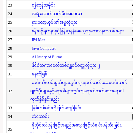
23
ရန်ကုန်သမိုင်း
24
လရဲ့အောက်ဘက်မိုင်အဝေးမှာ
25
ရှားလော့ဟုမ်း၏အမှုတွဲများ
26
နန်းစဉ်ရတနာနှင့်မြန်မာ့နန်းဓလေ့သုတေသနစာတမ်းများ
27
IP4 Man
28
Java Computer
29
A History of Burma
30
နိုင်ငံတကာခေတ်သစ်ဂန္ထဝင်ဝတ္ထုတိုများ ၂
31
မနက်ဖြန်
ဟင်းသီးဟင်းရွက်များတွင်ကျရောက်တတ်သောအင်းဆက်
32
ဖျက်ပိုးများနှင့်ရောဂါများတွင်ကျရောက်တတ်သောရောဂါ
ကွယ်နှိမ်နှင်းနည်း
33
မြစ်တစ်စင်းကိုဖြတ်ကျော်ခြင်း
34
ကံကောင်း
မိုဘိုင်းလ်ဖုန်းဖြင့်အရည်အသွေးဖြင့်သီချင်းဖန်တီးခြင်း:
35