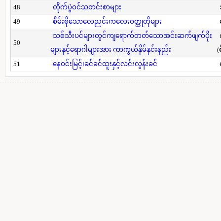
48
တိုက်ပွဲဝင်သတင်းစာများ
49
စိမ်းစိုသောလေညင်းကလေးဝတ္ထုတိုများ
သစ်သီးပင်များတွင်ကျရောက်တတ်သောအင်းဆက်ဖျက်ပိုး
50
များနှင့်ရောဂါများအား ကာကွယ်နှိမ်နှင်းနည်း
(
51
နေဝင်းမြင့်၊ခင်ခင်ထူးနှင့်လင်းလွန်းခင်