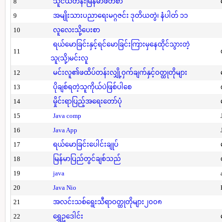
8
သူငယ်တန်းမြန်မာဖတ်စာ
9
အမျိုးသားပညာရေးမဂ္ဂဇင်း ဒုတိယတွဲ၊ နံပါတ် ၁၁
10
လူလေးသို့ပေးစာ
ရယ်မောခြင်းနှင့်ရင်မောခြင်းကြားမှနေထိုင်သွားတဲ့
11
သူ(သို့)မင်းလူ
12
မင်းလူ၏ဖထိပ်တန်းလျှို့ဝှက်ချက်နှင့်ဝတ္ထုတိုများ
13
ပိုချစ်ရတဲ့သူကိုယ်ပဲဖြစ်ပါစေ
14
မှိုင်းရာပြည့်အရေးတော်ပုံ
15
Java comp
16
Java App
17
ရယ်မောခြင်းပေါင်းချုပ်
18
မြန်မာပြည်တွင်ချစ်သည်
19
java
20
Java Nio
21
အလင်းသစ်ရွေးသီရာဝတ္ထုတိုများ၂၀၀၈
22
ရွှေဥဒေါင်း