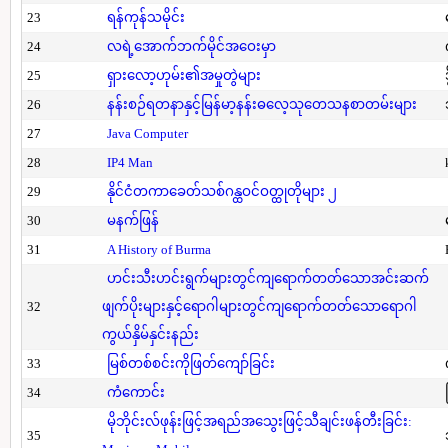
23
ရန်ကုန်သမိုင်း
24
လရဲ့အောက်ဘက်မိုင်အဝေးမှာ
25
ရှားလော့ဟုမ်း၏အမှုတွဲများ
26
နန်းစဉ်ရတနာနှင့်မြန်မာ့နန်းဓလေ့သုတေသနစာတမ်းများ
27
Java Computer
28
IP4 Man
29
နိုင်ငံတကာခေတ်သစ်ဂန္ထဝင်ဝတ္ထုတိုများ ၂
30
မနက်ဖြန်
31
A History of Burma
ဟင်းသီးဟင်းရွက်များတွင်ကျရောက်တတ်သောအင်းဆက်
32
ဖျက်ပိုးများနှင့်ရောဂါများတွင်ကျရောက်တတ်သောရောဂါ
ကွယ်နှိမ်နှင်းနည်း
33
မြစ်တစ်စင်းကိုဖြတ်ကျော်ခြင်း
34
ကံကောင်း
မိုဘိုင်းလ်ဖုန်းဖြင့်အရည်အသွေးဖြင့်သီချင်းဖန်တီးခြင်း:
35