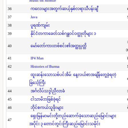
Music on Mobile
36
ကလေးများအတွက်ဆယ့်နှစ်လရာသီပန်းချီ
37
Java
38
ပူရဏ်ကျမ်း
39
နိုင်ငံတကာခေတ်သစ်ဂန္ထဝင်ဝတ္ထုတိုများ ၁
40
မော်တော်ကားတစ်စင်း၏အတ္ထုပ္ပတ္တိ
41
IP4 Man
42
Histories of Burma
ထူးဆန်းသောသစ်ပင်အိမ်: နေ့လယ်စာအချိန်တွေ့ခဲ့ရတဲ့
43
ခြင်္သေ့ကြီး
44
အင်္ဂလိပ်သဒ္ဒါညီလာခံ
45
ငါသာမိဘဖြစ်ခဲ့ရင်
46
ဘိုင်စကယ်သူခိုးများ
ရှေးမြန်မာမင်းတို့တည်ဆောက်ခဲ့သောဆည်မြောင်းများ
47
အပိုင်း ၃ တောင်တွင်းကြီးဆည်မြောင်းသမိုင်း