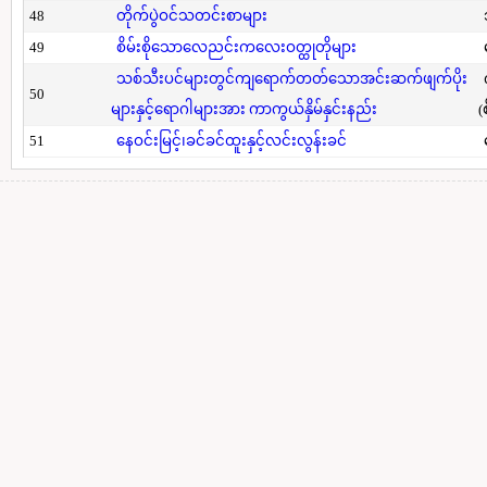
48
တိုက်ပွဲဝင်သတင်းစာများ
49
စိမ်းစိုသောလေညင်းကလေးဝတ္ထုတိုများ
သစ်သီးပင်များတွင်ကျရောက်တတ်သောအင်းဆက်ဖျက်ပိုး
50
များနှင့်ရောဂါများအား ကာကွယ်နှိမ်နှင်းနည်း
(
51
နေဝင်းမြင့်၊ခင်ခင်ထူးနှင့်လင်းလွန်းခင်