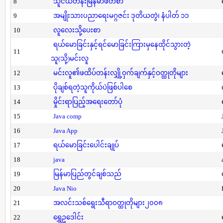
8
သူငယ်တန်းမြန်မာဖတ်စာ
9
အမျိုးသားပညာရေးမဂ္ဂဇင်း ဒုတိယတွဲ၊ နံပါတ် ၁၁
10
လူလေးသို့ပေးစာ
ရယ်မောခြင်းနှင့်ရင်မောခြင်းကြားမှနေထိုင်သွားတဲ့
11
သူ(သို့)မင်းလူ
12
မင်းလူ၏ဖထိပ်တန်းလျှို့ဝှက်ချက်နှင့်ဝတ္ထုတိုများ
13
ပိုချစ်ရတဲ့သူကိုယ်ပဲဖြစ်ပါစေ
14
မှိုင်းရာပြည့်အရေးတော်ပုံ
15
Java comp
16
Java App
17
ရယ်မောခြင်းပေါင်းချုပ်
18
java
19
မြန်မာပြည်တွင်ချစ်သည်
20
Java Nio
21
အလင်းသစ်ရွေးသီရာဝတ္ထုတိုများ၂၀၀၈
22
ရွှေဥဒေါင်း