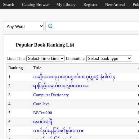
Search
Catalog Browse
My Library
Register
New Arrival
Pub
Popular Book Ranking List
Limit Time
Limitations
Ranking
Title
1
အမျိုးသားပညာရေးမဂ္ဂဇင်း စတုတ္ထတွဲ၊ နံပါတ် ၄
2
ရာပြည့်အမှတ်တရလွမ်းတသသ
3
Computer Dictionary
4
Core Java
5
BBTest200
6
နေဝင်လုပြီ
7
သတိနှင့်နေခြင်း၏စွမ်းပကား