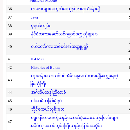
Music on Mobile
36
ကလေးများအတွက်ဆယ့်နှစ်လရာသီပန်းချီ
37
Java
38
ပူရဏ်ကျမ်း
39
နိုင်ငံတကာခေတ်သစ်ဂန္ထဝင်ဝတ္ထုတိုများ ၁
40
မော်တော်ကားတစ်စင်း၏အတ္ထုပ္ပတ္တိ
41
IP4 Man
42
Histories of Burma
ထူးဆန်းသောသစ်ပင်အိမ်: နေ့လယ်စာအချိန်တွေ့ခဲ့ရတဲ့
43
ခြင်္သေ့ကြီး
44
အင်္ဂလိပ်သဒ္ဒါညီလာခံ
45
ငါသာမိဘဖြစ်ခဲ့ရင်
46
ဘိုင်စကယ်သူခိုးများ
ရှေးမြန်မာမင်းတို့တည်ဆောက်ခဲ့သောဆည်မြောင်းများ
47
အပိုင်း ၃ တောင်တွင်းကြီးဆည်မြောင်းသမိုင်း