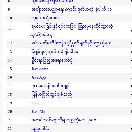
8
သူငယ်တန်းမြန်မာဖတ်စာ
9
အမျိုးသားပညာရေးမဂ္ဂဇင်း ဒုတိယတွဲ၊ နံပါတ် ၁၁
10
လူလေးသို့ပေးစာ
ရယ်မောခြင်းနှင့်ရင်မောခြင်းကြားမှနေထိုင်သွားတဲ့
11
သူ(သို့)မင်းလူ
12
မင်းလူ၏ဖထိပ်တန်းလျှို့ဝှက်ချက်နှင့်ဝတ္ထုတိုများ
13
ပိုချစ်ရတဲ့သူကိုယ်ပဲဖြစ်ပါစေ
14
မှိုင်းရာပြည့်အရေးတော်ပုံ
15
Java comp
16
Java App
17
ရယ်မောခြင်းပေါင်းချုပ်
18
မြန်မာပြည်တွင်ချစ်သည်
19
java
20
Java Nio
21
အလင်းသစ်ရွေးသီရာဝတ္ထုတိုများ၂၀၀၈
22
ရွှေဥဒေါင်း