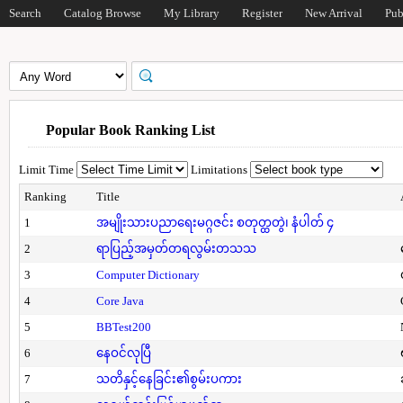
Search
Catalog Browse
My Library
Register
New Arrival
Pub
Popular Book Ranking List
Limit Time
Limitations
Ranking
Title
1
အမျိုးသားပညာရေးမဂ္ဂဇင်း စတုတ္ထတွဲ၊ နံပါတ် ၄
2
ရာပြည့်အမှတ်တရလွမ်းတသသ
3
Computer Dictionary
4
Core Java
5
BBTest200
6
နေဝင်လုပြီ
7
သတိနှင့်နေခြင်း၏စွမ်းပကား