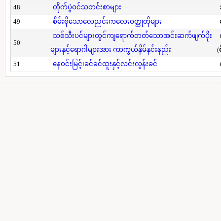
48
တိုက်ပွဲဝင်သတင်းစာများ
49
စိမ်းစိုသောလေညင်းကလေးဝတ္ထုတိုများ
သစ်သီးပင်များတွင်ကျရောက်တတ်သောအင်းဆက်ဖျက်ပိုး
50
များနှင့်ရောဂါများအား ကာကွယ်နှိမ်နှင်းနည်း
(
51
နေဝင်းမြင့်၊ခင်ခင်ထူးနှင့်လင်းလွန်းခင်