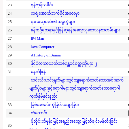
23
ရန်ကုန်သမိုင်း
24
လရဲ့အောက်ဘက်မိုင်အဝေးမှာ
25
ရှားလော့ဟုမ်း၏အမှုတွဲများ
26
နန်းစဉ်ရတနာနှင့်မြန်မာ့နန်းဓလေ့သုတေသနစာတမ်းများ
27
IP4 Man
28
Java Computer
29
A History of Burma
30
နိုင်ငံတကာခေတ်သစ်ဂန္ထဝင်ဝတ္ထုတိုများ ၂
31
မနက်ဖြန်
ဟင်းသီးဟင်းရွက်များတွင်ကျရောက်တတ်သောအင်းဆက်
32
ဖျက်ပိုးများနှင့်ရောဂါများတွင်ကျရောက်တတ်သောရောဂါ
ကွယ်နှိမ်နှင်းနည်း
33
မြစ်တစ်စင်းကိုဖြတ်ကျော်ခြင်း
34
ကံကောင်း
မိုဘိုင်းလ်ဖုန်းဖြင့်အရည်အသွေးဖြင့်သီချင်းဖန်တီးခြင်း:
35