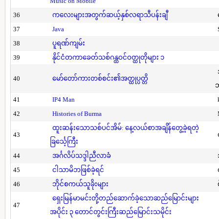
Music on Mobile
36
ကလေးများအတွက်ဆယ့်နှစ်လရာသီပန်းချီ
37
Java
38
ပူရဏ်ကျမ်း
39
နိုင်ငံတကာခေတ်သစ်ဂန္ထဝင်ဝတ္ထုတိုများ ၁
40
မော်တော်ကားတစ်စင်း၏အတ္ထုပ္ပတ္တိ
41
IP4 Man
42
Histories of Burma
ထူးဆန်းသောသစ်ပင်အိမ်: နေ့လယ်စာအချိန်တွေ့ခဲ့ရတဲ့
43
ခြင်္သေ့ကြီး
44
အင်္ဂလိပ်သဒ္ဒါညီလာခံ
45
ငါသာမိဘဖြစ်ခဲ့ရင်
46
ဘိုင်စကယ်သူခိုးများ
ရှေးမြန်မာမင်းတို့တည်ဆောက်ခဲ့သောဆည်မြောင်းများ
47
အပိုင်း ၃ တောင်တွင်းကြီးဆည်မြောင်းသမိုင်း