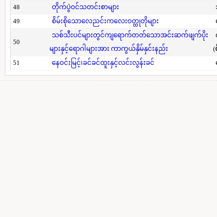
48
တိုက်ပွဲဝင်သတင်းစာများ
49
စိမ်းစိုသောလေညင်းကလေးဝတ္ထုတိုများ
သစ်သီးပင်များတွင်ကျရောက်တတ်သောအင်းဆက်ဖျက်ပိုး
50
များနှင့်ရောဂါများအား ကာကွယ်နှိမ်နှင်းနည်း
(
51
နေဝင်းမြင့်၊ခင်ခင်ထူးနှင့်လင်းလွန်းခင်