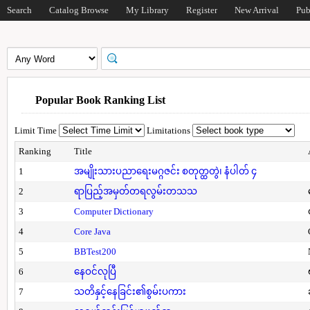
Search
Catalog Browse
My Library
Register
New Arrival
Pub
Popular Book Ranking List
Limit Time
Limitations
Ranking
Title
1
အမျိုးသားပညာရေးမဂ္ဂဇင်း စတုတ္ထတွဲ၊ နံပါတ် ၄
2
ရာပြည့်အမှတ်တရလွမ်းတသသ
3
Computer Dictionary
4
Core Java
5
BBTest200
6
နေဝင်လုပြီ
7
သတိနှင့်နေခြင်း၏စွမ်းပကား