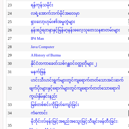
23
ရန်ကုန်သမိုင်း
24
လရဲ့အောက်ဘက်မိုင်အဝေးမှာ
25
ရှားလော့ဟုမ်း၏အမှုတွဲများ
26
နန်းစဉ်ရတနာနှင့်မြန်မာ့နန်းဓလေ့သုတေသနစာတမ်းများ
27
IP4 Man
28
Java Computer
29
A History of Burma
30
နိုင်ငံတကာခေတ်သစ်ဂန္ထဝင်ဝတ္ထုတိုများ ၂
31
မနက်ဖြန်
ဟင်းသီးဟင်းရွက်များတွင်ကျရောက်တတ်သောအင်းဆက်
32
ဖျက်ပိုးများနှင့်ရောဂါများတွင်ကျရောက်တတ်သောရောဂါ
ကွယ်နှိမ်နှင်းနည်း
33
မြစ်တစ်စင်းကိုဖြတ်ကျော်ခြင်း
34
ကံကောင်း
မိုဘိုင်းလ်ဖုန်းဖြင့်အရည်အသွေးဖြင့်သီချင်းဖန်တီးခြင်း:
35