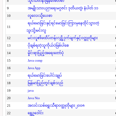
8
သူငယ်တန်းမြန်မာဖတ်စာ
9
အမျိုးသားပညာရေးမဂ္ဂဇင်း ဒုတိယတွဲ၊ နံပါတ် ၁၁
10
လူလေးသို့ပေးစာ
ရယ်မောခြင်းနှင့်ရင်မောခြင်းကြားမှနေထိုင်သွားတဲ့
11
သူ(သို့)မင်းလူ
12
မင်းလူ၏ဖထိပ်တန်းလျှို့ဝှက်ချက်နှင့်ဝတ္ထုတိုများ
13
ပိုချစ်ရတဲ့သူကိုယ်ပဲဖြစ်ပါစေ
14
မှိုင်းရာပြည့်အရေးတော်ပုံ
15
Java comp
16
Java App
17
ရယ်မောခြင်းပေါင်းချုပ်
18
မြန်မာပြည်တွင်ချစ်သည်
19
java
20
Java Nio
21
အလင်းသစ်ရွေးသီရာဝတ္ထုတိုများ၂၀၀၈
22
ရွှေဥဒေါင်း