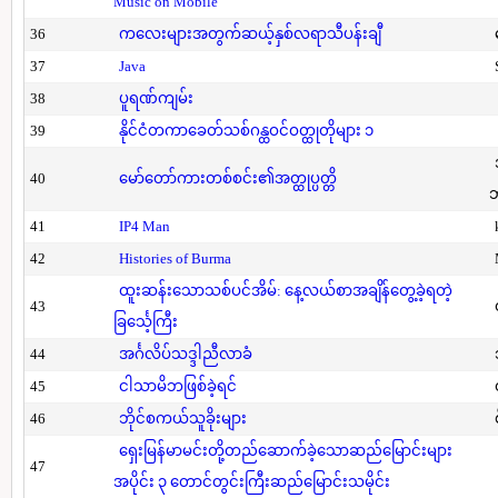
Music on Mobile
36
ကလေးများအတွက်ဆယ့်နှစ်လရာသီပန်းချီ
37
Java
38
ပူရဏ်ကျမ်း
39
နိုင်ငံတကာခေတ်သစ်ဂန္ထဝင်ဝတ္ထုတိုများ ၁
40
မော်တော်ကားတစ်စင်း၏အတ္ထုပ္ပတ္တိ
41
IP4 Man
42
Histories of Burma
ထူးဆန်းသောသစ်ပင်အိမ်: နေ့လယ်စာအချိန်တွေ့ခဲ့ရတဲ့
43
ခြင်္သေ့ကြီး
44
အင်္ဂလိပ်သဒ္ဒါညီလာခံ
45
ငါသာမိဘဖြစ်ခဲ့ရင်
46
ဘိုင်စကယ်သူခိုးများ
ရှေးမြန်မာမင်းတို့တည်ဆောက်ခဲ့သောဆည်မြောင်းများ
47
အပိုင်း ၃ တောင်တွင်းကြီးဆည်မြောင်းသမိုင်း