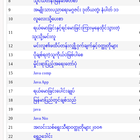
8
သူငယ်တန်းမြန်မာဖတ်စာ
9
အမျိုးသားပညာရေးမဂ္ဂဇင်း ဒုတိယတွဲ၊ နံပါတ် ၁၁
10
လူလေးသို့ပေးစာ
ရယ်မောခြင်းနှင့်ရင်မောခြင်းကြားမှနေထိုင်သွားတဲ့
11
သူ(သို့)မင်းလူ
12
မင်းလူ၏ဖထိပ်တန်းလျှို့ဝှက်ချက်နှင့်ဝတ္ထုတိုများ
13
ပိုချစ်ရတဲ့သူကိုယ်ပဲဖြစ်ပါစေ
14
မှိုင်းရာပြည့်အရေးတော်ပုံ
15
Java comp
16
Java App
17
ရယ်မောခြင်းပေါင်းချုပ်
18
မြန်မာပြည်တွင်ချစ်သည်
19
java
20
Java Nio
21
အလင်းသစ်ရွေးသီရာဝတ္ထုတိုများ၂၀၀၈
22
ရွှေဥဒေါင်း