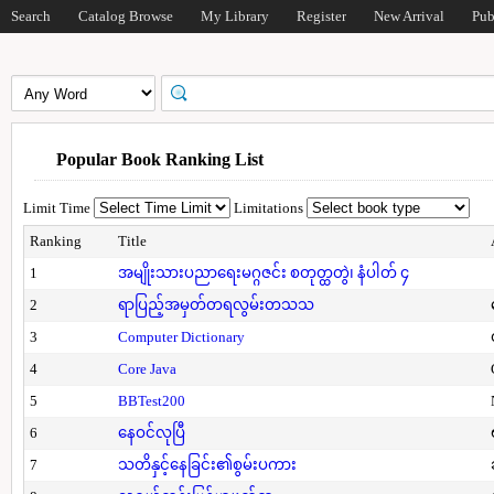
Search
Catalog Browse
My Library
Register
New Arrival
Pub
Popular Book Ranking List
Limit Time
Limitations
Ranking
Title
1
အမျိုးသားပညာရေးမဂ္ဂဇင်း စတုတ္ထတွဲ၊ နံပါတ် ၄
2
ရာပြည့်အမှတ်တရလွမ်းတသသ
3
Computer Dictionary
4
Core Java
5
BBTest200
6
နေဝင်လုပြီ
7
သတိနှင့်နေခြင်း၏စွမ်းပကား