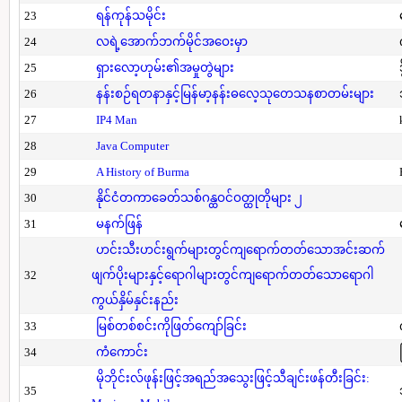
23
ရန်ကုန်သမိုင်း
24
လရဲ့အောက်ဘက်မိုင်အဝေးမှာ
25
ရှားလော့ဟုမ်း၏အမှုတွဲများ
26
နန်းစဉ်ရတနာနှင့်မြန်မာ့နန်းဓလေ့သုတေသနစာတမ်းများ
27
IP4 Man
28
Java Computer
29
A History of Burma
30
နိုင်ငံတကာခေတ်သစ်ဂန္ထဝင်ဝတ္ထုတိုများ ၂
31
မနက်ဖြန်
ဟင်းသီးဟင်းရွက်များတွင်ကျရောက်တတ်သောအင်းဆက်
32
ဖျက်ပိုးများနှင့်ရောဂါများတွင်ကျရောက်တတ်သောရောဂါ
ကွယ်နှိမ်နှင်းနည်း
33
မြစ်တစ်စင်းကိုဖြတ်ကျော်ခြင်း
34
ကံကောင်း
မိုဘိုင်းလ်ဖုန်းဖြင့်အရည်အသွေးဖြင့်သီချင်းဖန်တီးခြင်း:
35