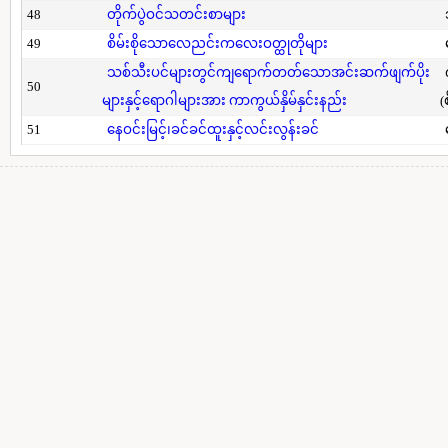
48
တိုက်ပွဲဝင်သတင်းစာများ
49
စိမ်းစိုသောလေညင်းကလေးဝတ္ထုတိုများ
သစ်သီးပင်များတွင်ကျရောက်တတ်သောအင်းဆက်ဖျက်ပိုး
50
များနှင့်ရောဂါများအား ကာကွယ်နှိမ်နှင်းနည်း
(
51
နေဝင်းမြင့်၊ခင်ခင်ထူးနှင့်လင်းလွန်းခင်