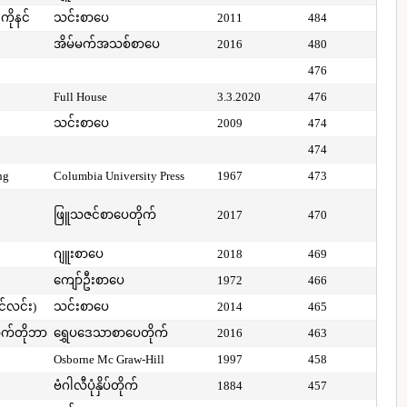
ကိုနင်
သင်းစာပေ
2011
484
အိမ်မက်အသစ်စာပေ
2016
480
476
Full House
3.3.2020
476
သင်းစာပေ
2009
474
474
ng
Columbia University Press
1967
473
ဖြူသဇင်စာပေတိုက်
2017
470
ဂျူးစာပေ
2018
469
ကျော်ဦးစာပေ
1972
466
ာင်လင်း)
သင်းစာပေ
2014
465
ာက်တိုဘာ
ရွှေပဒေသာစာပေတိုက်
2016
463
Osborne Mc Graw-Hill
1997
458
ဗံဂါလီပုံနှိပ်တိုက်
1884
457