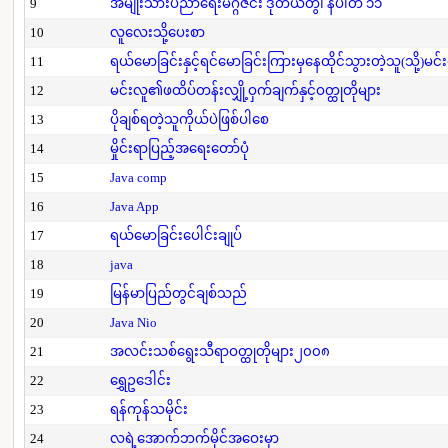
9
အမျိုးသားပညာရေးမဂ္ဂဇင်း ဒုတိယတွဲ၊ နံပါတ် ၁၁
10
လူလေးသို့ပေးစာ
11
ရယ်မောခြင်းနှင့်ရင်မောခြင်းကြားမှနေထိုင်သွားတဲ့သူ(သို့)မင်
12
မင်းလူ၏ဖထိပ်တန်းလျှို့ဝှက်ချက်နှင့်ဝတ္ထုတိုများ
13
ပိုချစ်ရတဲ့သူကိုယ်ပဲဖြစ်ပါစေ
14
မှိုင်းရာပြည့်အရေးတော်ပုံ
15
Java comp
16
Java App
17
ရယ်မောခြင်းပေါင်းချုပ်
18
java
19
မြန်မာပြည်တွင်ချစ်သည်
20
Java Nio
21
အလင်းသစ်ရွေးသီရာဝတ္ထုတိုများ၂၀၀၈
22
ရွှေဥဒေါင်း
23
ရန်ကုန်သမိုင်း
24
လရဲ့အောက်ဘက်မိုင်အဝေးမှာ