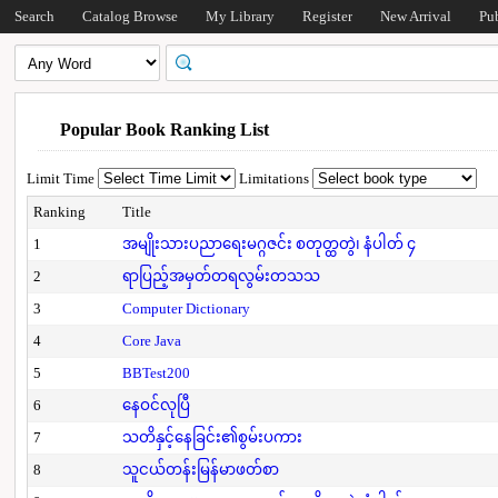
Search
Catalog Browse
My Library
Register
New Arrival
Pu
Popular Book Ranking List
Limit Time
Limitations
Ranking
Title
1
အမျိုးသားပညာရေးမဂ္ဂဇင်း စတုတ္ထတွဲ၊ နံပါတ် ၄
2
ရာပြည့်အမှတ်တရလွမ်းတသသ
3
Computer Dictionary
4
Core Java
5
BBTest200
6
နေဝင်လုပြီ
7
သတိနှင့်နေခြင်း၏စွမ်းပကား
8
သူငယ်တန်းမြန်မာဖတ်စာ