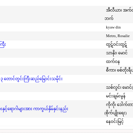
အီလီယာ၊ အက
ဘက်
kyaw din
Metro, Rosalie
ကြီး
ထွဋ်ဝင်းထွဋ်
သာနိုး၊ မောင်
ထက်ဝန
စီကာ၊ ဗစ်တိုးရီ
 ၃ တောင်တွင်းကြီးဆည်မြောင်းသမိုင်း
သစ်လွင်၊ မောင်
မင်းချမ်းမွန်
ကိုကို၊ ဒေါက်တ
င့်ရောဂါများအား ကာကွယ်နှိမ်နှင်းနည်း
(စိုက်ပျိုးရေး)
နေဝင်းမြင့်