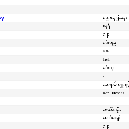
းလူ
စည်းသူမြသန်း
နေရီ
ဂျူး
မင်းပုည
JOE
Jack
မင်းလူ
admin
လရောင်ကျူးရင့
Ron Hitchens
ဖေသိန်း၊ဦး
မောင်ဆုရှင်
ဂျူး