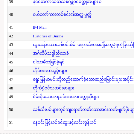
39
နိုင်ငံတကာခေတ်သစ်ဂန္ထဝင်ဝတ္ထုတိုများ ၁
40
မော်တော်ကားတစ်စင်း၏အတ္ထုပ္ပတ္တိ
41
IP4 Man
42
Histories of Burma
43
ထူးဆန်းသောသစ်ပင်အိမ်: နေ့လယ်စာအချိန်တွေ့ခဲ့ရတဲ့ခြင်္သေ့
44
အင်္ဂလိပ်သဒ္ဒါညီလာခံ
45
ငါသာမိဘဖြစ်ခဲ့ရင်
46
ဘိုင်စကယ်သူခိုးများ
47
ရှေးမြန်မာမင်းတို့တည်ဆောက်ခဲ့သောဆည်မြောင်းများအပိုင်း
48
တိုက်ပွဲဝင်သတင်းစာများ
49
စိမ်းစိုသောလေညင်းကလေးဝတ္ထုတိုများ
50
သစ်သီးပင်များတွင်ကျရောက်တတ်သောအင်းဆက်ဖျက်ပိုးများနှ
51
နေဝင်းမြင့်၊ခင်ခင်ထူးနှင့်လင်းလွန်းခင်