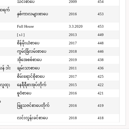
သင်းစာပေ
2009
454
်ထရက်
နှစ်ကာလများစာပေ
2016
453
Full House
3.3.2020
453
[ s.l ]
2013
449
စိန်မိုးယံစာပေ
2017
448
ကွမ်းခြံလမ်းစာပေ
2018
446
အိုအေစစ်စာပေ
2019
438
ယန် ဒါး
ချမ်းသာစာပေ
2011
436
စိမ်းရောင်စိုစာပေ
2017
425
(လူထု)
နေရီရီစာအုပ်တိုက်
2015
422
ဓူဝံစာပေ
2016
421
ာ
ဖြူသဇင်စာပေတိုက်
2016
419
လင်းလွန်းခင်စာပေ
2018
418