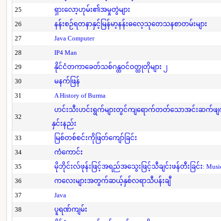
25
ရှားလော့ဟုမ်း၏အမှုတွဲများ
26
နန်းစဉ်ရတနာနှင့်မြန်မာ့နန်းဓလေ့သုတေသနစာတမ်းများ
27
Java Computer
28
IP4 Man
29
နိုင်ငံတကာခေတ်သစ်ဂန္ထဝင်ဝတ္ထုတိုများ ၂
30
မနက်ဖြန်
31
A History of Burma
ဟင်းသီးဟင်းရွက်များတွင်ကျရောက်တတ်သောအင်းဆက်ဖျက်ပိ
32
နှင်းနည်း
33
မြစ်တစ်စင်းကိုဖြတ်ကျော်ခြင်း
34
ကံကောင်း
35
မိုဘိုင်းလ်ဖုန်းဖြင့်အရည်အသွေးဖြင့်သီချင်းဖန်တီးခြင်း: Mus
36
ကလေးများအတွက်ဆယ့်နှစ်လရာသီပန်းချီ
37
Java
38
ပူရဏ်ကျမ်း