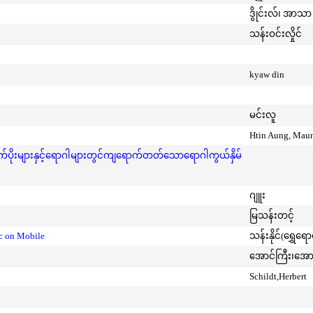
ဒွိုင်းလ်၊ အာသာ 
သန်းဝင်းလှိုင်
kyaw din
မင်းလူ
Htin Aung, Mau
ုးများနှင့်ရောဂါများတွင်ကျရောက်တတ်သောရောဂါကွယ်နှိမ်
ဂျူး
မြသန်းတင့်
ic on Mobile
သန်းနိုင်(ရွှေရေ
အောင်ကြီး၊အေ
Schildt,Herbert