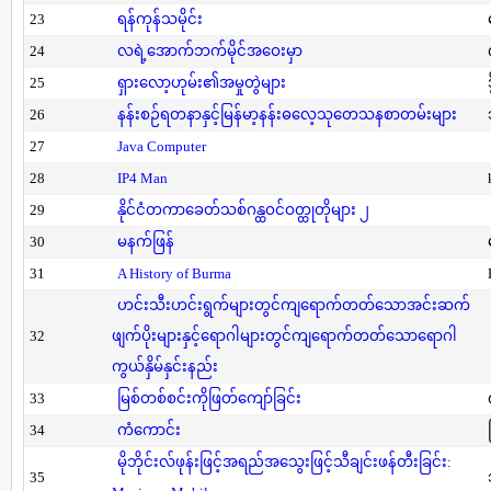
23
ရန်ကုန်သမိုင်း
24
လရဲ့အောက်ဘက်မိုင်အဝေးမှာ
25
ရှားလော့ဟုမ်း၏အမှုတွဲများ
26
နန်းစဉ်ရတနာနှင့်မြန်မာ့နန်းဓလေ့သုတေသနစာတမ်းများ
27
Java Computer
28
IP4 Man
29
နိုင်ငံတကာခေတ်သစ်ဂန္ထဝင်ဝတ္ထုတိုများ ၂
30
မနက်ဖြန်
31
A History of Burma
ဟင်းသီးဟင်းရွက်များတွင်ကျရောက်တတ်သောအင်းဆက်
32
ဖျက်ပိုးများနှင့်ရောဂါများတွင်ကျရောက်တတ်သောရောဂါ
ကွယ်နှိမ်နှင်းနည်း
33
မြစ်တစ်စင်းကိုဖြတ်ကျော်ခြင်း
34
ကံကောင်း
မိုဘိုင်းလ်ဖုန်းဖြင့်အရည်အသွေးဖြင့်သီချင်းဖန်တီးခြင်း:
35