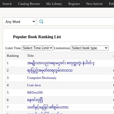
Search
Catalog Browse
My Library
Register
New Arrival
Pub
Popular Book Ranking List
Limit Time
Limitations
Ranking
Title
1
အမျိုးသားပညာရေးမဂ္ဂဇင်း စတုတ္ထတွဲ၊ နံပါတ် ၄
2
ရာပြည့်အမှတ်တရလွမ်းတသသ
3
Computer Dictionary
4
Core Java
5
BBTest200
6
နေဝင်လုပြီ
7
သတိနှင့်နေခြင်း၏စွမ်းပကား