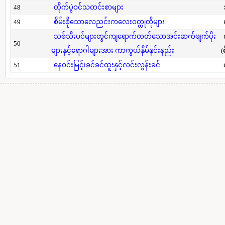
48
တိုက်ပွဲဝင်သတင်းစာများ
49
စိမ်းစိုသောလေညင်းကလေးဝတ္ထုတိုများ
သစ်သီးပင်များတွင်ကျရောက်တတ်သောအင်းဆက်ဖျက်ပိုး
50
များနှင့်ရောဂါများအား ကာကွယ်နှိမ်နှင်းနည်း
(
51
နေဝင်းမြင့်၊ခင်ခင်ထူးနှင့်လင်းလွန်းခင်