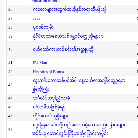
Music on Mobile
36
ကလေးများအတွက်ဆယ့်နှစ်လရာသီပန်းချီ
37
Java
38
ပူရဏ်ကျမ်း
39
နိုင်ငံတကာခေတ်သစ်ဂန္ထဝင်ဝတ္ထုတိုများ ၁
40
မော်တော်ကားတစ်စင်း၏အတ္ထုပ္ပတ္တိ
41
IP4 Man
42
Histories of Burma
ထူးဆန်းသောသစ်ပင်အိမ်: နေ့လယ်စာအချိန်တွေ့ခဲ့ရတဲ့
43
ခြင်္သေ့ကြီး
44
အင်္ဂလိပ်သဒ္ဒါညီလာခံ
45
ငါသာမိဘဖြစ်ခဲ့ရင်
46
ဘိုင်စကယ်သူခိုးများ
ရှေးမြန်မာမင်းတို့တည်ဆောက်ခဲ့သောဆည်မြောင်းများ
47
အပိုင်း ၃ တောင်တွင်းကြီးဆည်မြောင်းသမိုင်း