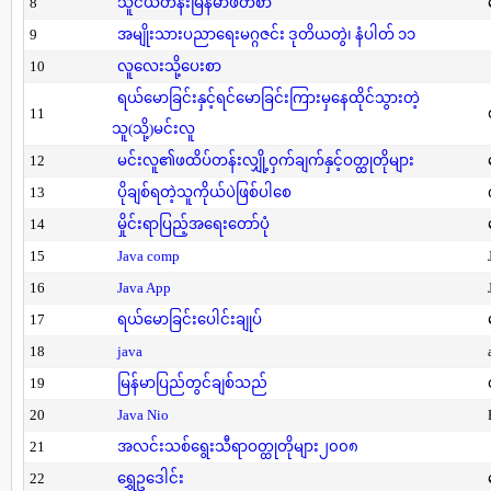
8
သူငယ်တန်းမြန်မာဖတ်စာ
9
အမျိုးသားပညာရေးမဂ္ဂဇင်း ဒုတိယတွဲ၊ နံပါတ် ၁၁
10
လူလေးသို့ပေးစာ
ရယ်မောခြင်းနှင့်ရင်မောခြင်းကြားမှနေထိုင်သွားတဲ့
11
သူ(သို့)မင်းလူ
12
မင်းလူ၏ဖထိပ်တန်းလျှို့ဝှက်ချက်နှင့်ဝတ္ထုတိုများ
13
ပိုချစ်ရတဲ့သူကိုယ်ပဲဖြစ်ပါစေ
14
မှိုင်းရာပြည့်အရေးတော်ပုံ
15
Java comp
16
Java App
17
ရယ်မောခြင်းပေါင်းချုပ်
18
java
19
မြန်မာပြည်တွင်ချစ်သည်
20
Java Nio
21
အလင်းသစ်ရွေးသီရာဝတ္ထုတိုများ၂၀၀၈
22
ရွှေဥဒေါင်း