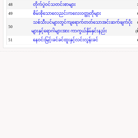
48
တိုက်ပွဲဝင်သတင်းစာများ
49
စိမ်းစိုသောလေညင်းကလေးဝတ္ထုတိုများ
သစ်သီးပင်များတွင်ကျရောက်တတ်သောအင်းဆက်ဖျက်ပိုး
50
များနှင့်ရောဂါများအား ကာကွယ်နှိမ်နှင်းနည်း
(
51
နေဝင်းမြင့်၊ခင်ခင်ထူးနှင့်လင်းလွန်းခင်