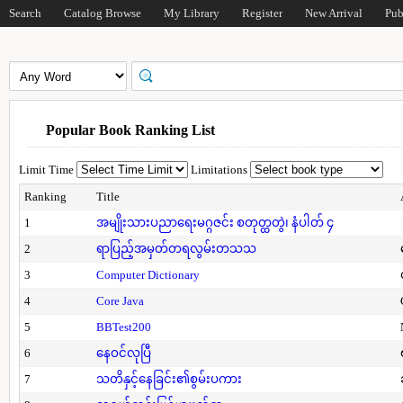
Search
Catalog Browse
My Library
Register
New Arrival
Pub
Popular Book Ranking List
Limit Time
Limitations
Ranking
Title
1
အမျိုးသားပညာရေးမဂ္ဂဇင်း စတုတ္ထတွဲ၊ နံပါတ် ၄
2
ရာပြည့်အမှတ်တရလွမ်းတသသ
3
Computer Dictionary
4
Core Java
5
BBTest200
6
နေဝင်လုပြီ
7
သတိနှင့်နေခြင်း၏စွမ်းပကား