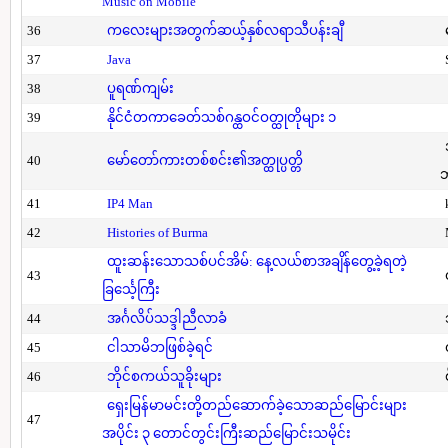
Music on Mobile
36
ကလေးများအတွက်ဆယ့်နှစ်လရာသီပန်းချီ
37
Java
38
ပူရဏ်ကျမ်း
39
နိုင်ငံတကာခေတ်သစ်ဂန္ထဝင်ဝတ္ထုတိုများ ၁
40
မော်တော်ကားတစ်စင်း၏အတ္ထုပ္ပတ္တိ
41
IP4 Man
42
Histories of Burma
ထူးဆန်းသောသစ်ပင်အိမ်: နေ့လယ်စာအချိန်တွေ့ခဲ့ရတဲ့
43
ခြင်္သေ့ကြီး
44
အင်္ဂလိပ်သဒ္ဒါညီလာခံ
45
ငါသာမိဘဖြစ်ခဲ့ရင်
46
ဘိုင်စကယ်သူခိုးများ
ရှေးမြန်မာမင်းတို့တည်ဆောက်ခဲ့သောဆည်မြောင်းများ
47
အပိုင်း ၃ တောင်တွင်းကြီးဆည်မြောင်းသမိုင်း