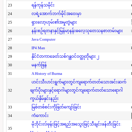
23
ရန်ကုန်သမိုင်း
24
လရဲ့အောက်ဘက်မိုင်အဝေးမှာ
25
ရှားလော့ဟုမ်း၏အမှုတွဲများ
26
နန်းစဉ်ရတနာနှင့်မြန်မာ့နန်းဓလေ့သုတေသနစာတမ်းများ
27
Java Computer
28
IP4 Man
29
နိုင်ငံတကာခေတ်သစ်ဂန္ထဝင်ဝတ္ထုတိုများ ၂
30
မနက်ဖြန်
31
A History of Burma
ဟင်းသီးဟင်းရွက်များတွင်ကျရောက်တတ်သောအင်းဆက်
32
ဖျက်ပိုးများနှင့်ရောဂါများတွင်ကျရောက်တတ်သောရောဂါ
ကွယ်နှိမ်နှင်းနည်း
33
မြစ်တစ်စင်းကိုဖြတ်ကျော်ခြင်း
34
ကံကောင်း
မိုဘိုင်းလ်ဖုန်းဖြင့်အရည်အသွေးဖြင့်သီချင်းဖန်တီးခြင်း:
35