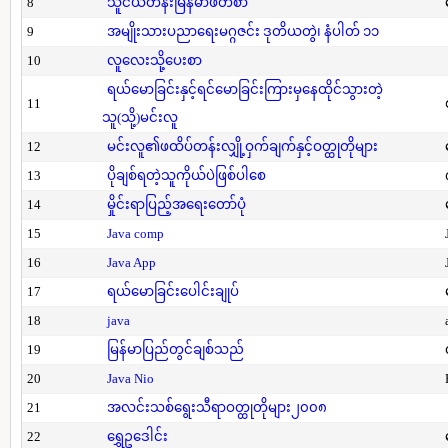
8
သူငယ်တန်းမြန်မာဖတ်စာ
9
အမျိုးသားပညာရေးမဂ္ဂဇင်း ဒုတိယတွဲ၊ နံပါတ် ၁၁
10
လူလေးသို့ပေးစာ
ရယ်မောခြင်းနှင့်ရင်မောခြင်းကြားမှနေထိုင်သွားတဲ့
11
သူ(သို့)မင်းလူ
12
မင်းလူ၏ဖထိပ်တန်းလျှို့ဝှက်ချက်နှင့်ဝတ္ထုတိုများ
13
ပိုချစ်ရတဲ့သူကိုယ်ပဲဖြစ်ပါစေ
14
မှိုင်းရာပြည့်အရေးတော်ပုံ
15
Java comp
16
Java App
17
ရယ်မောခြင်းပေါင်းချုပ်
18
java
19
မြန်မာပြည်တွင်ချစ်သည်
20
Java Nio
21
အလင်းသစ်ရွေးသီရာဝတ္ထုတိုများ၂၀၀၈
22
ရွှေဥဒေါင်း