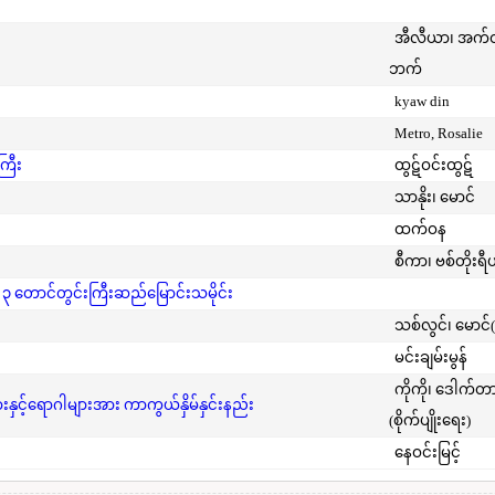
အီလီယာ၊ အက
ဘက်
kyaw din
Metro, Rosalie
ကြီး
ထွဋ်ဝင်းထွဋ်
သာနိုး၊ မောင်
ထက်ဝန
စီကာ၊ ဗစ်တိုးရီ
 ၃ တောင်တွင်းကြီးဆည်မြောင်းသမိုင်း
သစ်လွင်၊ မောင်
မင်းချမ်းမွန်
ကိုကို၊ ဒေါက်တ
င့်ရောဂါများအား ကာကွယ်နှိမ်နှင်းနည်း
(စိုက်ပျိုးရေး)
နေဝင်းမြင့်