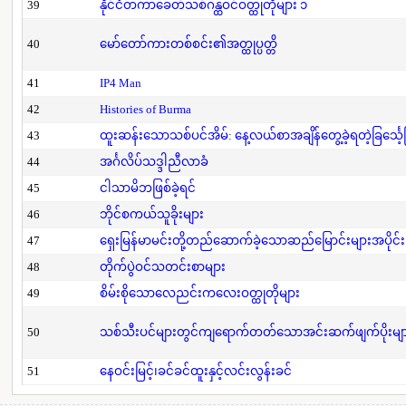
39
နိုင်ငံတကာခေတ်သစ်ဂန္ထဝင်ဝတ္ထုတိုများ ၁
40
မော်တော်ကားတစ်စင်း၏အတ္ထုပ္ပတ္တိ
41
IP4 Man
42
Histories of Burma
43
ထူးဆန်းသောသစ်ပင်အိမ်: နေ့လယ်စာအချိန်တွေ့ခဲ့ရတဲ့ခြင်္သေ့
44
အင်္ဂလိပ်သဒ္ဒါညီလာခံ
45
ငါသာမိဘဖြစ်ခဲ့ရင်
46
ဘိုင်စကယ်သူခိုးများ
47
ရှေးမြန်မာမင်းတို့တည်ဆောက်ခဲ့သောဆည်မြောင်းများအပိုင်း
48
တိုက်ပွဲဝင်သတင်းစာများ
49
စိမ်းစိုသောလေညင်းကလေးဝတ္ထုတိုများ
50
သစ်သီးပင်များတွင်ကျရောက်တတ်သောအင်းဆက်ဖျက်ပိုးများနှ
51
နေဝင်းမြင့်၊ခင်ခင်ထူးနှင့်လင်းလွန်းခင်