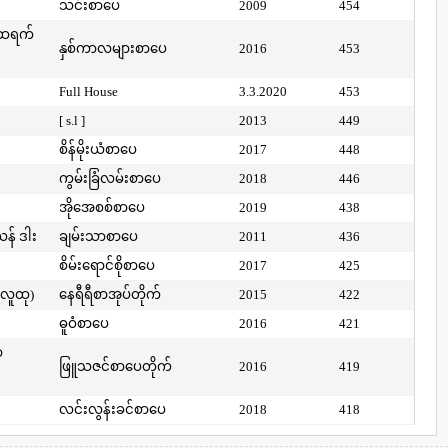
သင်းစာပေ
2009
454
်ထရက်
နှစ်ကာလများစာပေ
2016
453
Full House
3.3.2020
453
[ s.l ]
2013
449
စိန်မိုးယံစာပေ
2017
448
ကွမ်းခြံလမ်းစာပေ
2018
446
အိုအေစစ်စာပေ
2019
438
ယန် ဒါး
ချမ်းသာစာပေ
2011
436
စိမ်းရောင်စိုစာပေ
2017
425
(လူထု)
နေရီရီစာအုပ်တိုက်
2015
422
ဓူဝံစာပေ
2016
421
ာ
ဖြူသဇင်စာပေတိုက်
2016
419
လင်းလွန်းခင်စာပေ
2018
418