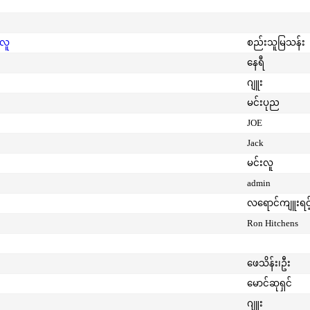
းလူ
စည်းသူမြသန်း
နေရီ
ဂျူး
မင်းပုည
JOE
Jack
မင်းလူ
admin
လရောင်ကျူးရင့
Ron Hitchens
ဖေသိန်း၊ဦး
မောင်ဆုရှင်
ဂျူး