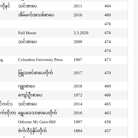
ကိုနင်
သင်းစာပေ
2011
484
အိမ်မက်အသစ်စာပေ
2016
480
476
Full House
3.3.2020
476
သင်းစာပေ
2009
474
474
ng
Columbia University Press
1967
473
ဖြူသဇင်စာပေတိုက်
2017
470
ဂျူးစာပေ
2018
469
ကျော်ဦးစာပေ
1972
466
ာင်လင်း)
သင်းစာပေ
2014
465
ာက်တိုဘာ
ရွှေပဒေသာစာပေတိုက်
2016
463
Osborne Mc Graw-Hill
1997
458
ဗံဂါလီပုံနှိပ်တိုက်
1884
457