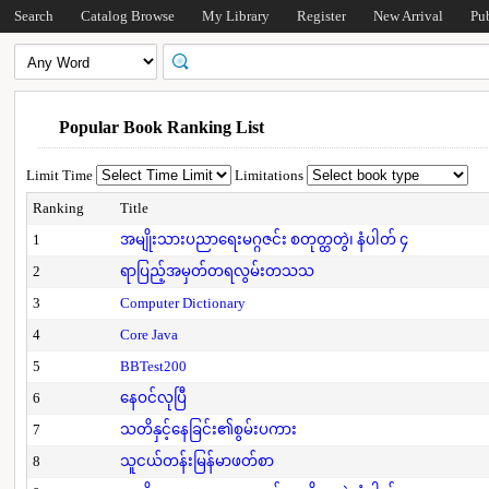
Search
Catalog Browse
My Library
Register
New Arrival
Pu
Popular Book Ranking List
Limit Time
Limitations
Ranking
Title
1
အမျိုးသားပညာရေးမဂ္ဂဇင်း စတုတ္ထတွဲ၊ နံပါတ် ၄
2
ရာပြည့်အမှတ်တရလွမ်းတသသ
3
Computer Dictionary
4
Core Java
5
BBTest200
6
နေဝင်လုပြီ
7
သတိနှင့်နေခြင်း၏စွမ်းပကား
8
သူငယ်တန်းမြန်မာဖတ်စာ