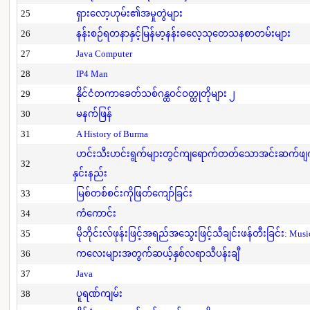
25
ရှားလော့ဟုမ်း၏အမှုတွဲများ
26
နန်းစဉ်ရတနာနှင့်မြန်မာ့နန်းဓလေ့သုတေသနစာတမ်းများ
27
Java Computer
28
IP4 Man
29
နိုင်ငံတကာခေတ်သစ်ဂန္ထဝင်ဝတ္ထုတိုများ ၂
30
မနက်ဖြန်
31
A History of Burma
ဟင်းသီးဟင်းရွက်များတွင်ကျရောက်တတ်သောအင်းဆက်ဖျက်ပိ
32
နှင်းနည်း
33
မြစ်တစ်စင်းကိုဖြတ်ကျော်ခြင်း
34
ကံကောင်း
35
မိုဘိုင်းလ်ဖုန်းဖြင့်အရည်အသွေးဖြင့်သီချင်းဖန်တီးခြင်း: Mus
36
ကလေးများအတွက်ဆယ့်နှစ်လရာသီပန်းချီ
37
Java
38
ပူရဏ်ကျမ်း