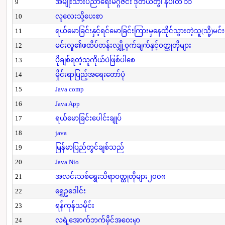
9
အမျိုးသားပညာရေးမဂ္ဂဇင်း ဒုတိယတွဲ၊ နံပါတ် ၁၁
10
လူလေးသို့ပေးစာ
11
ရယ်မောခြင်းနှင့်ရင်မောခြင်းကြားမှနေထိုင်သွားတဲ့သူ(သို့)မင်
12
မင်းလူ၏ဖထိပ်တန်းလျှို့ဝှက်ချက်နှင့်ဝတ္ထုတိုများ
13
ပိုချစ်ရတဲ့သူကိုယ်ပဲဖြစ်ပါစေ
14
မှိုင်းရာပြည့်အရေးတော်ပုံ
15
Java comp
16
Java App
17
ရယ်မောခြင်းပေါင်းချုပ်
18
java
19
မြန်မာပြည်တွင်ချစ်သည်
20
Java Nio
21
အလင်းသစ်ရွေးသီရာဝတ္ထုတိုများ၂၀၀၈
22
ရွှေဥဒေါင်း
23
ရန်ကုန်သမိုင်း
24
လရဲ့အောက်ဘက်မိုင်အဝေးမှာ