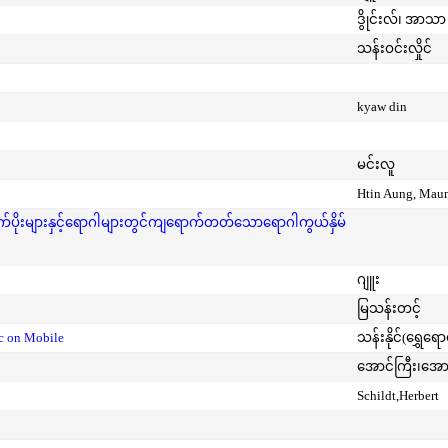
ဒွိုင်းလ်၊ အာသာ 
သန်းဝင်းလှိုင်
kyaw din
မင်းလူ
Htin Aung, Mau
ုးများနှင့်ရောဂါများတွင်ကျရောက်တတ်သောရောဂါကွယ်နှိမ်
ဂျူး
မြသန်းတင့်
ic on Mobile
သန်းနိုင်(ရွှေရေ
အောင်ကြီး၊အေ
Schildt,Herbert