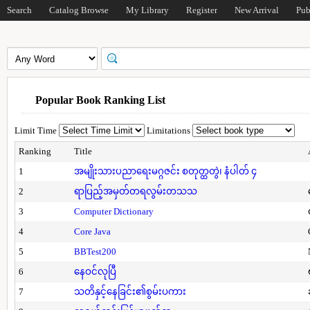
Search
Catalog Browse
My Library
Register
New Arrival
Pub
Popular Book Ranking List
Limit Time
Limitations
Ranking
Title
1
အမျိုးသားပညာရေးမဂ္ဂဇင်း စတုတ္ထတွဲ၊ နံပါတ် ၄
2
ရာပြည့်အမှတ်တရလွမ်းတသသ
3
Computer Dictionary
4
Core Java
5
BBTest200
6
နေဝင်လုပြီ
7
သတိနှင့်နေခြင်း၏စွမ်းပကား