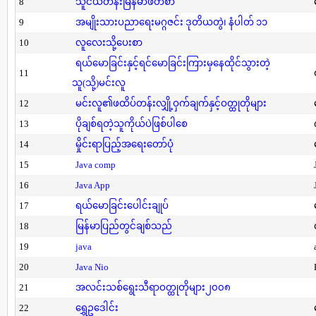
8
သူငယ်တန်းမြန်မာဖတ်စာ
9
အမျိုးသားပညာရေးမဂ္ဂဇင်း ဒုတိယတွဲ၊ နံပါတ် ၁၁
10
လူလေးသို့ပေးစာ
ရယ်မောခြင်းနှင့်ရင်မောခြင်းကြားမှနေထိုင်သွားတဲ့
11
သူ(သို့)မင်းလူ
12
မင်းလူ၏ဖထိပ်တန်းလျှို့ဝှက်ချက်နှင့်ဝတ္ထုတိုများ
13
ပိုချစ်ရတဲ့သူကိုယ်ပဲဖြစ်ပါစေ
14
မှိုင်းရာပြည့်အရေးတော်ပုံ
15
Java comp
16
Java App
17
ရယ်မောခြင်းပေါင်းချုပ်
18
မြန်မာပြည်တွင်ချစ်သည်
19
java
20
Java Nio
21
အလင်းသစ်ရွေးသီရာဝတ္ထုတိုများ၂၀၀၈
22
ရွှေဥဒေါင်း