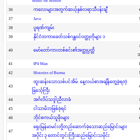
Music on Mobile
36
ကလေးများအတွက်ဆယ့်နှစ်လရာသီပန်းချီ
37
Java
38
ပူရဏ်ကျမ်း
39
နိုင်ငံတကာခေတ်သစ်ဂန္ထဝင်ဝတ္ထုတိုများ ၁
40
မော်တော်ကားတစ်စင်း၏အတ္ထုပ္ပတ္တိ
41
IP4 Man
42
Histories of Burma
ထူးဆန်းသောသစ်ပင်အိမ်: နေ့လယ်စာအချိန်တွေ့ခဲ့ရတဲ့
43
ခြင်္သေ့ကြီး
44
အင်္ဂလိပ်သဒ္ဒါညီလာခံ
45
ငါသာမိဘဖြစ်ခဲ့ရင်
46
ဘိုင်စကယ်သူခိုးများ
ရှေးမြန်မာမင်းတို့တည်ဆောက်ခဲ့သောဆည်မြောင်းများ
47
အပိုင်း ၃ တောင်တွင်းကြီးဆည်မြောင်းသမိုင်း