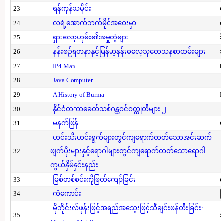
23
ရန်ကုန်သမိုင်း
24
လရဲ့အောက်ဘက်မိုင်အဝေးမှာ
25
ရှားလော့ဟုမ်း၏အမှုတွဲများ
26
နန်းစဉ်ရတနာနှင့်မြန်မာ့နန်းဓလေ့သုတေသနစာတမ်းများ
27
IP4 Man
28
Java Computer
29
A History of Burma
30
နိုင်ငံတကာခေတ်သစ်ဂန္ထဝင်ဝတ္ထုတိုများ ၂
31
မနက်ဖြန်
ဟင်းသီးဟင်းရွက်များတွင်ကျရောက်တတ်သောအင်းဆက်
32
ဖျက်ပိုးများနှင့်ရောဂါများတွင်ကျရောက်တတ်သောရောဂါ
ကွယ်နှိမ်နှင်းနည်း
33
မြစ်တစ်စင်းကိုဖြတ်ကျော်ခြင်း
34
ကံကောင်း
မိုဘိုင်းလ်ဖုန်းဖြင့်အရည်အသွေးဖြင့်သီချင်းဖန်တီးခြင်း:
35