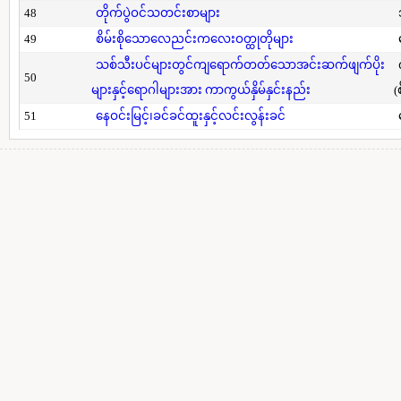
48
တိုက်ပွဲဝင်သတင်းစာများ
49
စိမ်းစိုသောလေညင်းကလေးဝတ္ထုတိုများ
သစ်သီးပင်များတွင်ကျရောက်တတ်သောအင်းဆက်ဖျက်ပိုး
50
များနှင့်ရောဂါများအား ကာကွယ်နှိမ်နှင်းနည်း
(
51
နေဝင်းမြင့်၊ခင်ခင်ထူးနှင့်လင်းလွန်းခင်