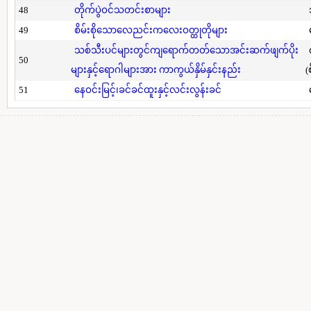
48
တိုက်ပွဲဝင်သတင်းစာများ
49
စိမ်းစိုသောလေညင်းကလေးဝတ္ထုတိုများ
သစ်သီးပင်များတွင်ကျရောက်တတ်သောအင်းဆက်ဖျက်ပိုး
50
များနှင့်ရောဂါများအား ကာကွယ်နှိမ်နှင်းနည်း
(
51
နေဝင်းမြင့်၊ခင်ခင်ထူးနှင့်လင်းလွန်းခင်