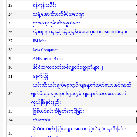
23
ရန်ကုန်သမိုင်း
24
လရဲ့အောက်ဘက်မိုင်အဝေးမှာ
25
ရှားလော့ဟုမ်း၏အမှုတွဲများ
26
နန်းစဉ်ရတနာနှင့်မြန်မာ့နန်းဓလေ့သုတေသနစာတမ်းများ
27
IP4 Man
28
Java Computer
29
A History of Burma
30
နိုင်ငံတကာခေတ်သစ်ဂန္ထဝင်ဝတ္ထုတိုများ ၂
31
မနက်ဖြန်
ဟင်းသီးဟင်းရွက်များတွင်ကျရောက်တတ်သောအင်းဆက်
32
ဖျက်ပိုးများနှင့်ရောဂါများတွင်ကျရောက်တတ်သောရောဂါ
ကွယ်နှိမ်နှင်းနည်း
33
မြစ်တစ်စင်းကိုဖြတ်ကျော်ခြင်း
34
ကံကောင်း
မိုဘိုင်းလ်ဖုန်းဖြင့်အရည်အသွေးဖြင့်သီချင်းဖန်တီးခြင်း:
35