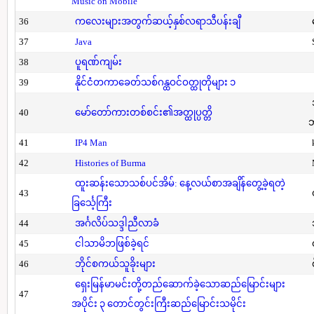
Music on Mobile
36
ကလေးများအတွက်ဆယ့်နှစ်လရာသီပန်းချီ
37
Java
38
ပူရဏ်ကျမ်း
39
နိုင်ငံတကာခေတ်သစ်ဂန္ထဝင်ဝတ္ထုတိုများ ၁
40
မော်တော်ကားတစ်စင်း၏အတ္ထုပ္ပတ္တိ
41
IP4 Man
42
Histories of Burma
ထူးဆန်းသောသစ်ပင်အိမ်: နေ့လယ်စာအချိန်တွေ့ခဲ့ရတဲ့
43
ခြင်္သေ့ကြီး
44
အင်္ဂလိပ်သဒ္ဒါညီလာခံ
45
ငါသာမိဘဖြစ်ခဲ့ရင်
46
ဘိုင်စကယ်သူခိုးများ
ရှေးမြန်မာမင်းတို့တည်ဆောက်ခဲ့သောဆည်မြောင်းများ
47
အပိုင်း ၃ တောင်တွင်းကြီးဆည်မြောင်းသမိုင်း