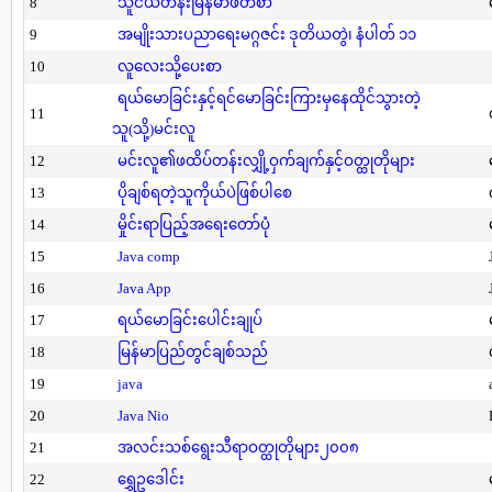
8
သူငယ်တန်းမြန်မာဖတ်စာ
9
အမျိုးသားပညာရေးမဂ္ဂဇင်း ဒုတိယတွဲ၊ နံပါတ် ၁၁
10
လူလေးသို့ပေးစာ
ရယ်မောခြင်းနှင့်ရင်မောခြင်းကြားမှနေထိုင်သွားတဲ့
11
သူ(သို့)မင်းလူ
12
မင်းလူ၏ဖထိပ်တန်းလျှို့ဝှက်ချက်နှင့်ဝတ္ထုတိုများ
13
ပိုချစ်ရတဲ့သူကိုယ်ပဲဖြစ်ပါစေ
14
မှိုင်းရာပြည့်အရေးတော်ပုံ
15
Java comp
16
Java App
17
ရယ်မောခြင်းပေါင်းချုပ်
18
မြန်မာပြည်တွင်ချစ်သည်
19
java
20
Java Nio
21
အလင်းသစ်ရွေးသီရာဝတ္ထုတိုများ၂၀၀၈
22
ရွှေဥဒေါင်း