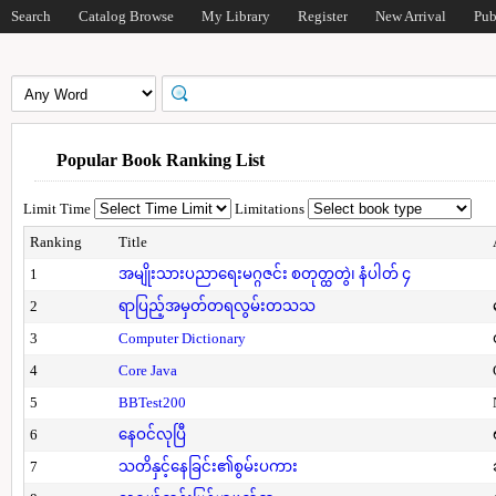
Search
Catalog Browse
My Library
Register
New Arrival
Pub
Popular Book Ranking List
Limit Time
Limitations
Ranking
Title
1
အမျိုးသားပညာရေးမဂ္ဂဇင်း စတုတ္ထတွဲ၊ နံပါတ် ၄
2
ရာပြည့်အမှတ်တရလွမ်းတသသ
3
Computer Dictionary
4
Core Java
5
BBTest200
6
နေဝင်လုပြီ
7
သတိနှင့်နေခြင်း၏စွမ်းပကား