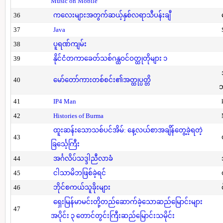
Music on Mobile
36
ကလေးများအတွက်ဆယ့်နှစ်လရာသီပန်းချီ
37
Java
38
ပူရဏ်ကျမ်း
39
နိုင်ငံတကာခေတ်သစ်ဂန္ထဝင်ဝတ္ထုတိုများ ၁
40
မော်တော်ကားတစ်စင်း၏အတ္ထုပ္ပတ္တိ
41
IP4 Man
42
Histories of Burma
ထူးဆန်းသောသစ်ပင်အိမ်: နေ့လယ်စာအချိန်တွေ့ခဲ့ရတဲ့
43
ခြင်္သေ့ကြီး
44
အင်္ဂလိပ်သဒ္ဒါညီလာခံ
45
ငါသာမိဘဖြစ်ခဲ့ရင်
46
ဘိုင်စကယ်သူခိုးများ
ရှေးမြန်မာမင်းတို့တည်ဆောက်ခဲ့သောဆည်မြောင်းများ
47
အပိုင်း ၃ တောင်တွင်းကြီးဆည်မြောင်းသမိုင်း