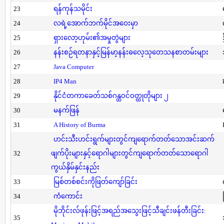
23
ရန်ကုန်သမိုင်း
24
လရဲ့အောက်ဘက်မိုင်အဝေးမှာ
25
ရှားလော့ဟုမ်း၏အမှုတွဲများ
26
နန်းစဉ်ရတနာနှင့်မြန်မာ့နန်းဓလေ့သုတေသနစာတမ်းများ
27
Java Computer
28
IP4 Man
29
နိုင်ငံတကာခေတ်သစ်ဂန္ထဝင်ဝတ္ထုတိုများ ၂
30
မနက်ဖြန်
31
A History of Burma
ဟင်းသီးဟင်းရွက်များတွင်ကျရောက်တတ်သောအင်းဆက်
32
ဖျက်ပိုးများနှင့်ရောဂါများတွင်ကျရောက်တတ်သောရောဂါ
ကွယ်နှိမ်နှင်းနည်း
33
မြစ်တစ်စင်းကိုဖြတ်ကျော်ခြင်း
34
ကံကောင်း
မိုဘိုင်းလ်ဖုန်းဖြင့်အရည်အသွေးဖြင့်သီချင်းဖန်တီးခြင်း:
35