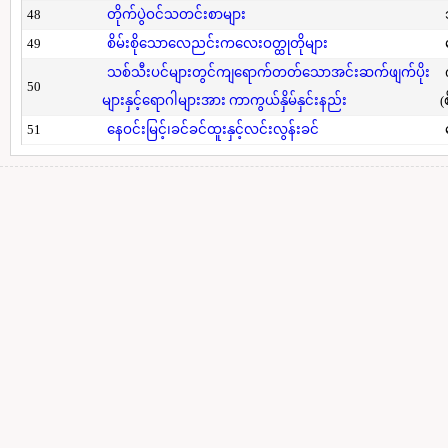
48
တိုက်ပွဲဝင်သတင်းစာများ
49
စိမ်းစိုသောလေညင်းကလေးဝတ္ထုတိုများ
သစ်သီးပင်များတွင်ကျရောက်တတ်သောအင်းဆက်ဖျက်ပိုး
50
များနှင့်ရောဂါများအား ကာကွယ်နှိမ်နှင်းနည်း
(
51
နေဝင်းမြင့်၊ခင်ခင်ထူးနှင့်လင်းလွန်းခင်