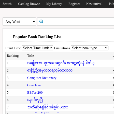
Search
Catalog Browse
My Library
Register
New Arrival
Pub
Popular Book Ranking List
Limit Time
Limitations
Ranking
Title
1
အမျိုးသားပညာရေးမဂ္ဂဇင်း စတုတ္ထတွဲ၊ နံပါတ် ၄
2
ရာပြည့်အမှတ်တရလွမ်းတသသ
3
Computer Dictionary
4
Core Java
5
BBTest200
6
နေဝင်လုပြီ
7
သတိနှင့်နေခြင်း၏စွမ်းပကား