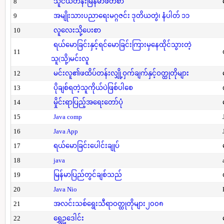
8
သူငယ်တန်းမြန်မာဖတ်စာ
9
အမျိုးသားပညာရေးမဂ္ဂဇင်း ဒုတိယတွဲ၊ နံပါတ် ၁၁
10
လူလေးသို့ပေးစာ
ရယ်မောခြင်းနှင့်ရင်မောခြင်းကြားမှနေထိုင်သွားတဲ့
11
သူ(သို့)မင်းလူ
12
မင်းလူ၏ဖထိပ်တန်းလျှို့ဝှက်ချက်နှင့်ဝတ္ထုတိုများ
13
ပိုချစ်ရတဲ့သူကိုယ်ပဲဖြစ်ပါစေ
14
မှိုင်းရာပြည့်အရေးတော်ပုံ
15
Java comp
16
Java App
17
ရယ်မောခြင်းပေါင်းချုပ်
18
java
19
မြန်မာပြည်တွင်ချစ်သည်
20
Java Nio
21
အလင်းသစ်ရွေးသီရာဝတ္ထုတိုများ၂၀၀၈
22
ရွှေဥဒေါင်း