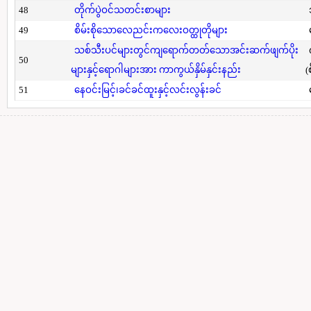
48
တိုက်ပွဲဝင်သတင်းစာများ
49
စိမ်းစိုသောလေညင်းကလေးဝတ္ထုတိုများ
သစ်သီးပင်များတွင်ကျရောက်တတ်သောအင်းဆက်ဖျက်ပိုး
50
များနှင့်ရောဂါများအား ကာကွယ်နှိမ်နှင်းနည်း
(
51
နေဝင်းမြင့်၊ခင်ခင်ထူးနှင့်လင်းလွန်းခင်