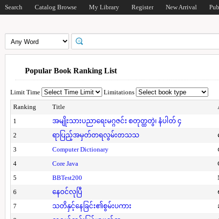
Search
Catalog Browse
My Library
Register
New Arrival
Pub
Popular Book Ranking List
Limit Time
Limitations
Ranking
Title
1
အမျိုးသားပညာရေးမဂ္ဂဇင်း စတုတ္ထတွဲ၊ နံပါတ် ၄
2
ရာပြည့်အမှတ်တရလွမ်းတသသ
3
Computer Dictionary
4
Core Java
5
BBTest200
6
နေဝင်လုပြီ
7
သတိနှင့်နေခြင်း၏စွမ်းပကား