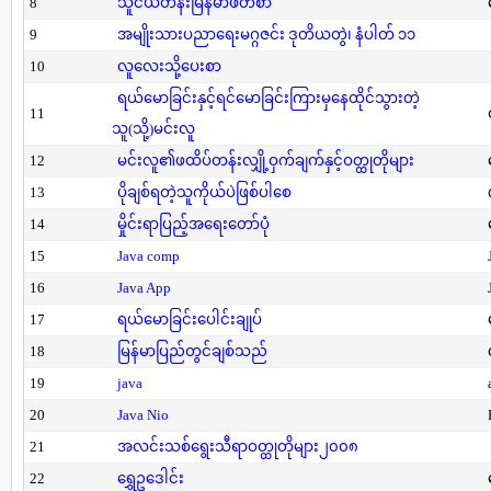
8
သူငယ်တန်းမြန်မာဖတ်စာ
9
အမျိုးသားပညာရေးမဂ္ဂဇင်း ဒုတိယတွဲ၊ နံပါတ် ၁၁
10
လူလေးသို့ပေးစာ
ရယ်မောခြင်းနှင့်ရင်မောခြင်းကြားမှနေထိုင်သွားတဲ့
11
သူ(သို့)မင်းလူ
12
မင်းလူ၏ဖထိပ်တန်းလျှို့ဝှက်ချက်နှင့်ဝတ္ထုတိုများ
13
ပိုချစ်ရတဲ့သူကိုယ်ပဲဖြစ်ပါစေ
14
မှိုင်းရာပြည့်အရေးတော်ပုံ
15
Java comp
16
Java App
17
ရယ်မောခြင်းပေါင်းချုပ်
18
မြန်မာပြည်တွင်ချစ်သည်
19
java
20
Java Nio
21
အလင်းသစ်ရွေးသီရာဝတ္ထုတိုများ၂၀၀၈
22
ရွှေဥဒေါင်း