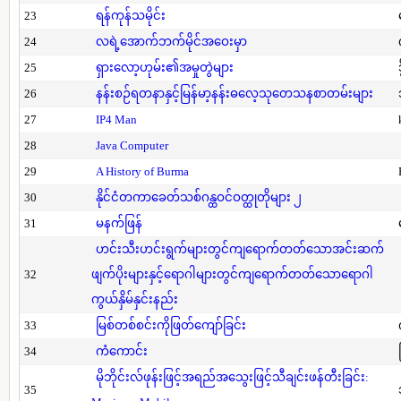
23
ရန်ကုန်သမိုင်း
24
လရဲ့အောက်ဘက်မိုင်အဝေးမှာ
25
ရှားလော့ဟုမ်း၏အမှုတွဲများ
26
နန်းစဉ်ရတနာနှင့်မြန်မာ့နန်းဓလေ့သုတေသနစာတမ်းများ
27
IP4 Man
28
Java Computer
29
A History of Burma
30
နိုင်ငံတကာခေတ်သစ်ဂန္ထဝင်ဝတ္ထုတိုများ ၂
31
မနက်ဖြန်
ဟင်းသီးဟင်းရွက်များတွင်ကျရောက်တတ်သောအင်းဆက်
32
ဖျက်ပိုးများနှင့်ရောဂါများတွင်ကျရောက်တတ်သောရောဂါ
ကွယ်နှိမ်နှင်းနည်း
33
မြစ်တစ်စင်းကိုဖြတ်ကျော်ခြင်း
34
ကံကောင်း
မိုဘိုင်းလ်ဖုန်းဖြင့်အရည်အသွေးဖြင့်သီချင်းဖန်တီးခြင်း:
35