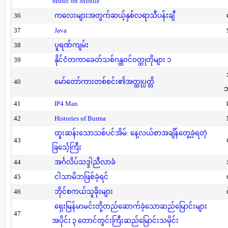
Music on Mobile
36
ကလေးများအတွက်ဆယ့်နှစ်လရာသီပန်းချီ
37
Java
38
ပူရဏ်ကျမ်း
39
နိုင်ငံတကာခေတ်သစ်ဂန္ထဝင်ဝတ္ထုတိုများ ၁
40
မော်တော်ကားတစ်စင်း၏အတ္ထုပ္ပတ္တိ
41
IP4 Man
42
Histories of Burma
ထူးဆန်းသောသစ်ပင်အိမ်: နေ့လယ်စာအချိန်တွေ့ခဲ့ရတဲ့
43
ခြင်္သေ့ကြီး
44
အင်္ဂလိပ်သဒ္ဒါညီလာခံ
45
ငါသာမိဘဖြစ်ခဲ့ရင်
46
ဘိုင်စကယ်သူခိုးများ
ရှေးမြန်မာမင်းတို့တည်ဆောက်ခဲ့သောဆည်မြောင်းများ
47
အပိုင်း ၃ တောင်တွင်းကြီးဆည်မြောင်းသမိုင်း