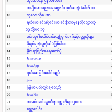
8
သူငယ်တန်းမြန်မာဖတ်စာ
9
အမျိုးသားပညာရေးမဂ္ဂဇင်း ဒုတိယတွဲ၊ နံပါတ် ၁၁
10
လူလေးသို့ပေးစာ
ရယ်မောခြင်းနှင့်ရင်မောခြင်းကြားမှနေထိုင်သွားတဲ့
11
သူ(သို့)မင်းလူ
12
မင်းလူ၏ဖထိပ်တန်းလျှို့ဝှက်ချက်နှင့်ဝတ္ထုတိုများ
13
ပိုချစ်ရတဲ့သူကိုယ်ပဲဖြစ်ပါစေ
14
မှိုင်းရာပြည့်အရေးတော်ပုံ
15
Java comp
16
Java App
17
ရယ်မောခြင်းပေါင်းချုပ်
18
java
19
မြန်မာပြည်တွင်ချစ်သည်
20
Java Nio
21
အလင်းသစ်ရွေးသီရာဝတ္ထုတိုများ၂၀၀၈
22
ရွှေဥဒေါင်း