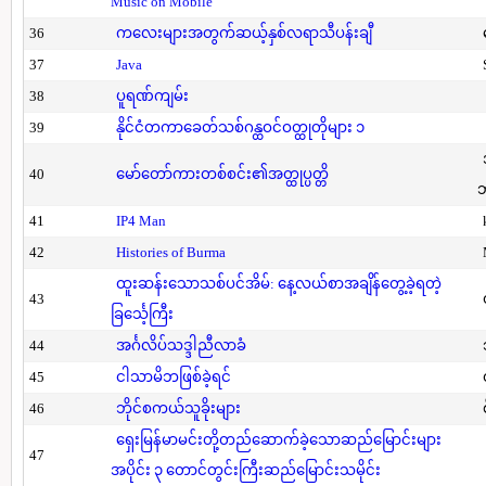
Music on Mobile
36
ကလေးများအတွက်ဆယ့်နှစ်လရာသီပန်းချီ
37
Java
38
ပူရဏ်ကျမ်း
39
နိုင်ငံတကာခေတ်သစ်ဂန္ထဝင်ဝတ္ထုတိုများ ၁
40
မော်တော်ကားတစ်စင်း၏အတ္ထုပ္ပတ္တိ
41
IP4 Man
42
Histories of Burma
ထူးဆန်းသောသစ်ပင်အိမ်: နေ့လယ်စာအချိန်တွေ့ခဲ့ရတဲ့
43
ခြင်္သေ့ကြီး
44
အင်္ဂလိပ်သဒ္ဒါညီလာခံ
45
ငါသာမိဘဖြစ်ခဲ့ရင်
46
ဘိုင်စကယ်သူခိုးများ
ရှေးမြန်မာမင်းတို့တည်ဆောက်ခဲ့သောဆည်မြောင်းများ
47
အပိုင်း ၃ တောင်တွင်းကြီးဆည်မြောင်းသမိုင်း