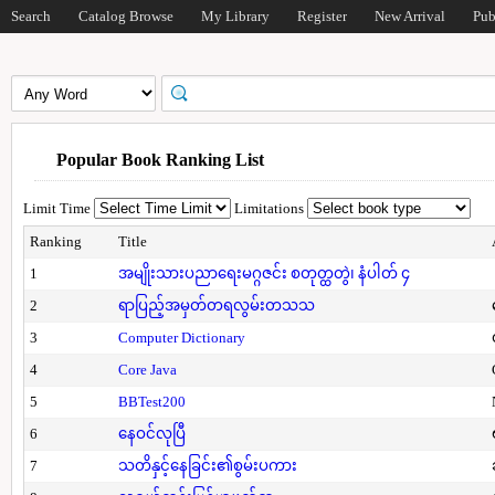
Search
Catalog Browse
My Library
Register
New Arrival
Pub
Popular Book Ranking List
Limit Time
Limitations
Ranking
Title
1
အမျိုးသားပညာရေးမဂ္ဂဇင်း စတုတ္ထတွဲ၊ နံပါတ် ၄
2
ရာပြည့်အမှတ်တရလွမ်းတသသ
3
Computer Dictionary
4
Core Java
5
BBTest200
6
နေဝင်လုပြီ
7
သတိနှင့်နေခြင်း၏စွမ်းပကား