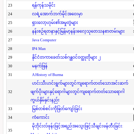
23
ရန်ကုန်သမိုင်း
24
လရဲ့အောက်ဘက်မိုင်အဝေးမှာ
25
ရှားလော့ဟုမ်း၏အမှုတွဲများ
26
နန်းစဉ်ရတနာနှင့်မြန်မာ့နန်းဓလေ့သုတေသနစာတမ်းများ
27
Java Computer
28
IP4 Man
29
နိုင်ငံတကာခေတ်သစ်ဂန္ထဝင်ဝတ္ထုတိုများ ၂
30
မနက်ဖြန်
31
A History of Burma
ဟင်းသီးဟင်းရွက်များတွင်ကျရောက်တတ်သောအင်းဆက်
32
ဖျက်ပိုးများနှင့်ရောဂါများတွင်ကျရောက်တတ်သောရောဂါ
ကွယ်နှိမ်နှင်းနည်း
33
မြစ်တစ်စင်းကိုဖြတ်ကျော်ခြင်း
34
ကံကောင်း
မိုဘိုင်းလ်ဖုန်းဖြင့်အရည်အသွေးဖြင့်သီချင်းဖန်တီးခြင်း:
35