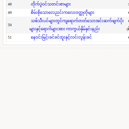
48
တိုက်ပွဲဝင်သတင်းစာများ
49
စိမ်းစိုသောလေညင်းကလေးဝတ္ထုတိုများ
သစ်သီးပင်များတွင်ကျရောက်တတ်သောအင်းဆက်ဖျက်ပိုး
50
များနှင့်ရောဂါများအား ကာကွယ်နှိမ်နှင်းနည်း
(
51
နေဝင်းမြင့်၊ခင်ခင်ထူးနှင့်လင်းလွန်းခင်