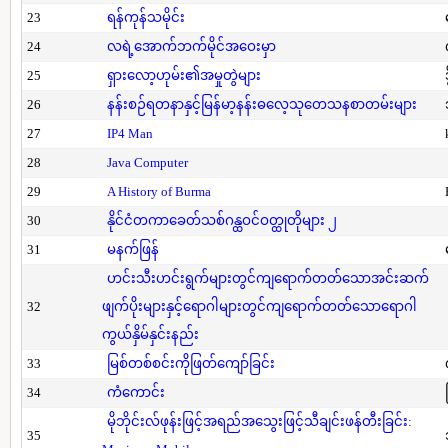
23
ရန်ကုန်သမိုင်း
24
လရဲ့အောက်ဘက်မိုင်အဝေးမှာ
25
ရှားလော့ဟုမ်း၏အမှုတွဲများ
26
နန်းစဉ်ရတနာနှင့်မြန်မာ့နန်းဓလေ့သုတေသနစာတမ်းများ
27
IP4 Man
28
Java Computer
29
A History of Burma
30
နိုင်ငံတကာခေတ်သစ်ဂန္ထဝင်ဝတ္ထုတိုများ ၂
31
မနက်ဖြန်
ဟင်းသီးဟင်းရွက်များတွင်ကျရောက်တတ်သောအင်းဆက်
32
ဖျက်ပိုးများနှင့်ရောဂါများတွင်ကျရောက်တတ်သောရောဂါ
ကွယ်နှိမ်နှင်းနည်း
33
မြစ်တစ်စင်းကိုဖြတ်ကျော်ခြင်း
34
ကံကောင်း
မိုဘိုင်းလ်ဖုန်းဖြင့်အရည်အသွေးဖြင့်သီချင်းဖန်တီးခြင်း:
35