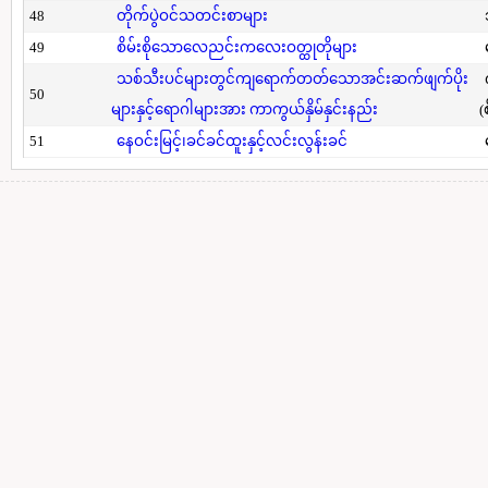
48
တိုက်ပွဲဝင်သတင်းစာများ
49
စိမ်းစိုသောလေညင်းကလေးဝတ္ထုတိုများ
သစ်သီးပင်များတွင်ကျရောက်တတ်သောအင်းဆက်ဖျက်ပိုး
50
များနှင့်ရောဂါများအား ကာကွယ်နှိမ်နှင်းနည်း
(
51
နေဝင်းမြင့်၊ခင်ခင်ထူးနှင့်လင်းလွန်းခင်