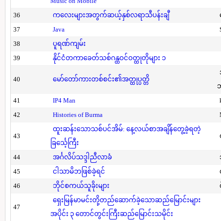
Music on Mobile
36
ကလေးများအတွက်ဆယ့်နှစ်လရာသီပန်းချီ
37
Java
38
ပူရဏ်ကျမ်း
39
နိုင်ငံတကာခေတ်သစ်ဂန္ထဝင်ဝတ္ထုတိုများ ၁
40
မော်တော်ကားတစ်စင်း၏အတ္ထုပ္ပတ္တိ
41
IP4 Man
42
Histories of Burma
ထူးဆန်းသောသစ်ပင်အိမ်: နေ့လယ်စာအချိန်တွေ့ခဲ့ရတဲ့
43
ခြင်္သေ့ကြီး
44
အင်္ဂလိပ်သဒ္ဒါညီလာခံ
45
ငါသာမိဘဖြစ်ခဲ့ရင်
46
ဘိုင်စကယ်သူခိုးများ
ရှေးမြန်မာမင်းတို့တည်ဆောက်ခဲ့သောဆည်မြောင်းများ
47
အပိုင်း ၃ တောင်တွင်းကြီးဆည်မြောင်းသမိုင်း