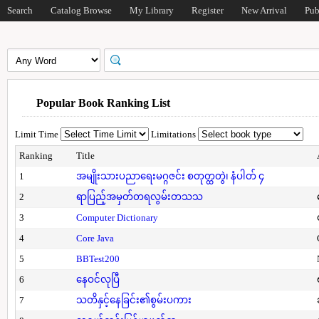
Search
Catalog Browse
My Library
Register
New Arrival
Pub
Popular Book Ranking List
Limit Time
Limitations
Ranking
Title
1
အမျိုးသားပညာရေးမဂ္ဂဇင်း စတုတ္ထတွဲ၊ နံပါတ် ၄
2
ရာပြည့်အမှတ်တရလွမ်းတသသ
3
Computer Dictionary
4
Core Java
5
BBTest200
6
နေဝင်လုပြီ
7
သတိနှင့်နေခြင်း၏စွမ်းပကား