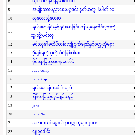
8
သူငယ်တန်းမြန်မာဖတ်စာ
9
အမျိုးသားပညာရေးမဂ္ဂဇင်း ဒုတိယတွဲ၊ နံပါတ် ၁၁
10
လူလေးသို့ပေးစာ
ရယ်မောခြင်းနှင့်ရင်မောခြင်းကြားမှနေထိုင်သွားတဲ့
11
သူ(သို့)မင်းလူ
12
မင်းလူ၏ဖထိပ်တန်းလျှို့ဝှက်ချက်နှင့်ဝတ္ထုတိုများ
13
ပိုချစ်ရတဲ့သူကိုယ်ပဲဖြစ်ပါစေ
14
မှိုင်းရာပြည့်အရေးတော်ပုံ
15
Java comp
16
Java App
17
ရယ်မောခြင်းပေါင်းချုပ်
18
မြန်မာပြည်တွင်ချစ်သည်
19
java
20
Java Nio
21
အလင်းသစ်ရွေးသီရာဝတ္ထုတိုများ၂၀၀၈
22
ရွှေဥဒေါင်း