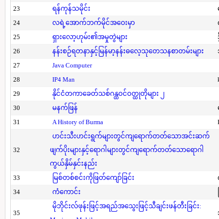
23
ရန်ကုန်သမိုင်း
24
လရဲ့အောက်ဘက်မိုင်အဝေးမှာ
25
ရှားလော့ဟုမ်း၏အမှုတွဲများ
26
နန်းစဉ်ရတနာနှင့်မြန်မာ့နန်းဓလေ့သုတေသနစာတမ်းများ
27
Java Computer
28
IP4 Man
29
နိုင်ငံတကာခေတ်သစ်ဂန္ထဝင်ဝတ္ထုတိုများ ၂
30
မနက်ဖြန်
31
A History of Burma
ဟင်းသီးဟင်းရွက်များတွင်ကျရောက်တတ်သောအင်းဆက်
32
ဖျက်ပိုးများနှင့်ရောဂါများတွင်ကျရောက်တတ်သောရောဂါ
ကွယ်နှိမ်နှင်းနည်း
33
မြစ်တစ်စင်းကိုဖြတ်ကျော်ခြင်း
34
ကံကောင်း
မိုဘိုင်းလ်ဖုန်းဖြင့်အရည်အသွေးဖြင့်သီချင်းဖန်တီးခြင်း:
35