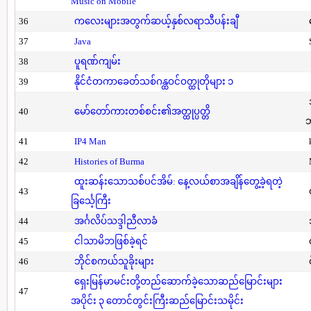
Music on Mobile
36
ကလေးများအတွက်ဆယ့်နှစ်လရာသီပန်းချီ
37
Java
38
ပူရဏ်ကျမ်း
39
နိုင်ငံတကာခေတ်သစ်ဂန္ထဝင်ဝတ္ထုတိုများ ၁
40
မော်တော်ကားတစ်စင်း၏အတ္ထုပ္ပတ္တိ
41
IP4 Man
42
Histories of Burma
ထူးဆန်းသောသစ်ပင်အိမ်: နေ့လယ်စာအချိန်တွေ့ခဲ့ရတဲ့
43
ခြင်္သေ့ကြီး
44
အင်္ဂလိပ်သဒ္ဒါညီလာခံ
45
ငါသာမိဘဖြစ်ခဲ့ရင်
46
ဘိုင်စကယ်သူခိုးများ
ရှေးမြန်မာမင်းတို့တည်ဆောက်ခဲ့သောဆည်မြောင်းများ
47
အပိုင်း ၃ တောင်တွင်းကြီးဆည်မြောင်းသမိုင်း