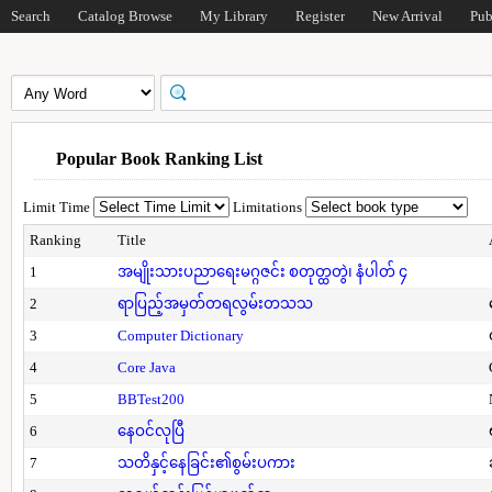
Search
Catalog Browse
My Library
Register
New Arrival
Pub
Popular Book Ranking List
Limit Time
Limitations
Ranking
Title
1
အမျိုးသားပညာရေးမဂ္ဂဇင်း စတုတ္ထတွဲ၊ နံပါတ် ၄
2
ရာပြည့်အမှတ်တရလွမ်းတသသ
3
Computer Dictionary
4
Core Java
5
BBTest200
6
နေဝင်လုပြီ
7
သတိနှင့်နေခြင်း၏စွမ်းပကား