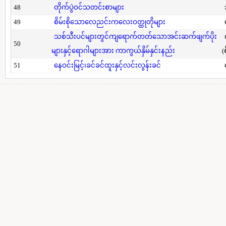
48
တိုက်ပွဲဝင်သတင်းစာများ
49
စိမ်းစိုသောလေညင်းကလေးဝတ္ထုတိုများ
သစ်သီးပင်များတွင်ကျရောက်တတ်သောအင်းဆက်ဖျက်ပိုး
50
များနှင့်ရောဂါများအား ကာကွယ်နှိမ်နှင်းနည်း
(
51
နေဝင်းမြင့်၊ခင်ခင်ထူးနှင့်လင်းလွန်းခင်