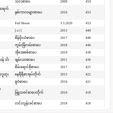
သင်းစာပေ
2009
454
်ထရက်
နှစ်ကာလများစာပေ
2016
453
Full House
3.3.2020
453
[ s.l ]
2013
449
စိန်မိုးယံစာပေ
2017
448
ကွမ်းခြံလမ်းစာပေ
2018
446
အိုအေစစ်စာပေ
2019
438
ယန် ဒါး
ချမ်းသာစာပေ
2011
436
စိမ်းရောင်စိုစာပေ
2017
425
(လူထု)
နေရီရီစာအုပ်တိုက်
2015
422
ဓူဝံစာပေ
2016
421
ာ
ဖြူသဇင်စာပေတိုက်
2016
419
လင်းလွန်းခင်စာပေ
2018
418