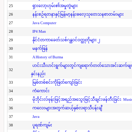
25
ရှားလော့ဟုမ်း၏အမှုတွဲများ
26
နန်းစဉ်ရတနာနှင့်မြန်မာ့နန်းဓလေ့သုတေသနစာတမ်းများ
27
Java Computer
28
IP4 Man
29
နိုင်ငံတကာခေတ်သစ်ဂန္ထဝင်ဝတ္ထုတိုများ ၂
30
မနက်ဖြန်
31
A History of Burma
ဟင်းသီးဟင်းရွက်များတွင်ကျရောက်တတ်သောအင်းဆက်ဖျက်ပိ
32
နှင်းနည်း
33
မြစ်တစ်စင်းကိုဖြတ်ကျော်ခြင်း
34
ကံကောင်း
35
မိုဘိုင်းလ်ဖုန်းဖြင့်အရည်အသွေးဖြင့်သီချင်းဖန်တီးခြင်း: Mus
36
ကလေးများအတွက်ဆယ့်နှစ်လရာသီပန်းချီ
37
Java
38
ပူရဏ်ကျမ်း