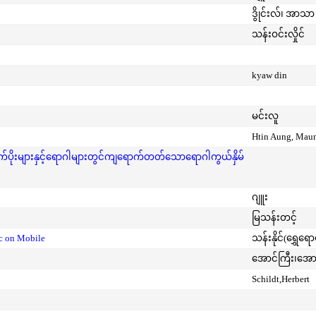
ဒွိုင်းလ်၊ အာသာ 
သန်းဝင်းလှိုင်
kyaw din
မင်းလူ
Htin Aung, Mau
ုးများနှင့်ရောဂါများတွင်ကျရောက်တတ်သောရောဂါကွယ်နှိမ်
ဂျူး
မြသန်းတင့်
ic on Mobile
သန်းနိုင်(ရွှေရေ
အောင်ကြီး၊အေ
Schildt,Herbert