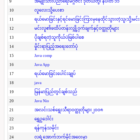
9
အမျိုးသားပညာရေးမဂ္ဂဇင်း ဒုတိယတွဲ၊ နံပါတ် ၁၁
10
လူလေးသို့ပေးစာ
11
ရယ်မောခြင်းနှင့်ရင်မောခြင်းကြားမှနေထိုင်သွားတဲ့သူ(သို့)မင်
12
မင်းလူ၏ဖထိပ်တန်းလျှို့ဝှက်ချက်နှင့်ဝတ္ထုတိုများ
13
ပိုချစ်ရတဲ့သူကိုယ်ပဲဖြစ်ပါစေ
14
မှိုင်းရာပြည့်အရေးတော်ပုံ
15
Java comp
16
Java App
17
ရယ်မောခြင်းပေါင်းချုပ်
18
java
19
မြန်မာပြည်တွင်ချစ်သည်
20
Java Nio
21
အလင်းသစ်ရွေးသီရာဝတ္ထုတိုများ၂၀၀၈
22
ရွှေဥဒေါင်း
23
ရန်ကုန်သမိုင်း
24
လရဲ့အောက်ဘက်မိုင်အဝေးမှာ