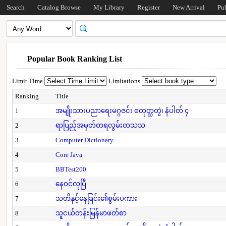
Search
Catalog Browse
My Library
Register
New Arrival
Pu
Popular Book Ranking List
Limit Time
Limitations
Ranking
Title
1
အမျိုးသားပညာရေးမဂ္ဂဇင်း စတုတ္ထတွဲ၊ နံပါတ် ၄
2
ရာပြည့်အမှတ်တရလွမ်းတသသ
3
Computer Dictionary
4
Core Java
5
BBTest200
6
နေဝင်လုပြီ
7
သတိနှင့်နေခြင်း၏စွမ်းပကား
8
သူငယ်တန်းမြန်မာဖတ်စာ