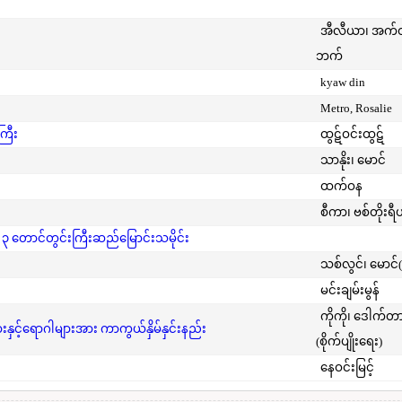
အီလီယာ၊ အက
ဘက်
kyaw din
Metro, Rosalie
ကြီး
ထွဋ်ဝင်းထွဋ်
သာနိုး၊ မောင်
ထက်ဝန
စီကာ၊ ဗစ်တိုးရီ
 ၃ တောင်တွင်းကြီးဆည်မြောင်းသမိုင်း
သစ်လွင်၊ မောင်
မင်းချမ်းမွန်
ကိုကို၊ ဒေါက်တ
င့်ရောဂါများအား ကာကွယ်နှိမ်နှင်းနည်း
(စိုက်ပျိုးရေး)
နေဝင်းမြင့်