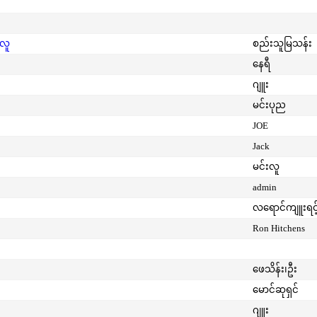
းလူ
စည်းသူမြသန်း
နေရီ
ဂျူး
မင်းပုည
JOE
Jack
မင်းလူ
admin
လရောင်ကျူးရင့
Ron Hitchens
ဖေသိန်း၊ဦး
မောင်ဆုရှင်
ဂျူး