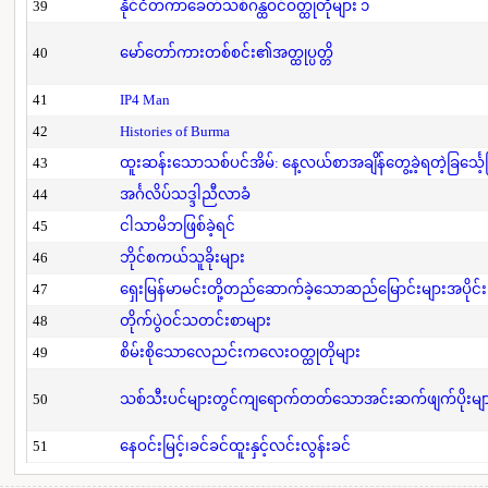
39
နိုင်ငံတကာခေတ်သစ်ဂန္ထဝင်ဝတ္ထုတိုများ ၁
40
မော်တော်ကားတစ်စင်း၏အတ္ထုပ္ပတ္တိ
41
IP4 Man
42
Histories of Burma
43
ထူးဆန်းသောသစ်ပင်အိမ်: နေ့လယ်စာအချိန်တွေ့ခဲ့ရတဲ့ခြင်္သေ့
44
အင်္ဂလိပ်သဒ္ဒါညီလာခံ
45
ငါသာမိဘဖြစ်ခဲ့ရင်
46
ဘိုင်စကယ်သူခိုးများ
47
ရှေးမြန်မာမင်းတို့တည်ဆောက်ခဲ့သောဆည်မြောင်းများအပိုင်း
48
တိုက်ပွဲဝင်သတင်းစာများ
49
စိမ်းစိုသောလေညင်းကလေးဝတ္ထုတိုများ
50
သစ်သီးပင်များတွင်ကျရောက်တတ်သောအင်းဆက်ဖျက်ပိုးများနှ
51
နေဝင်းမြင့်၊ခင်ခင်ထူးနှင့်လင်းလွန်းခင်