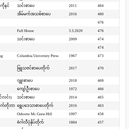
ကိုနင်
သင်းစာပေ
2011
484
အိမ်မက်အသစ်စာပေ
2016
480
476
Full House
3.3.2020
476
သင်းစာပေ
2009
474
474
ng
Columbia University Press
1967
473
ဖြူသဇင်စာပေတိုက်
2017
470
ဂျူးစာပေ
2018
469
ကျော်ဦးစာပေ
1972
466
ာင်လင်း)
သင်းစာပေ
2014
465
ာက်တိုဘာ
ရွှေပဒေသာစာပေတိုက်
2016
463
Osborne Mc Graw-Hill
1997
458
ဗံဂါလီပုံနှိပ်တိုက်
1884
457