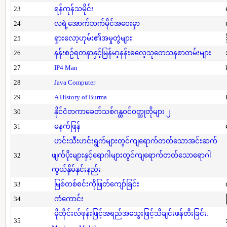
23
ရန်ကုန်သမိုင်း
24
လရဲ့အောက်ဘက်မိုင်အဝေးမှာ
25
ရှားလော့ဟုမ်း၏အမှုတွဲများ
26
နန်းစဉ်ရတနာနှင့်မြန်မာ့နန်းဓလေ့သုတေသနစာတမ်းများ
27
IP4 Man
28
Java Computer
29
A History of Burma
30
နိုင်ငံတကာခေတ်သစ်ဂန္ထဝင်ဝတ္ထုတိုများ ၂
31
မနက်ဖြန်
ဟင်းသီးဟင်းရွက်များတွင်ကျရောက်တတ်သောအင်းဆက်
32
ဖျက်ပိုးများနှင့်ရောဂါများတွင်ကျရောက်တတ်သောရောဂါ
ကွယ်နှိမ်နှင်းနည်း
33
မြစ်တစ်စင်းကိုဖြတ်ကျော်ခြင်း
34
ကံကောင်း
မိုဘိုင်းလ်ဖုန်းဖြင့်အရည်အသွေးဖြင့်သီချင်းဖန်တီးခြင်း:
35