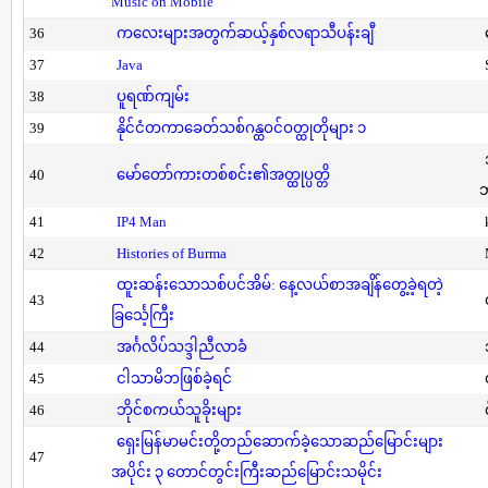
Music on Mobile
36
ကလေးများအတွက်ဆယ့်နှစ်လရာသီပန်းချီ
37
Java
38
ပူရဏ်ကျမ်း
39
နိုင်ငံတကာခေတ်သစ်ဂန္ထဝင်ဝတ္ထုတိုများ ၁
40
မော်တော်ကားတစ်စင်း၏အတ္ထုပ္ပတ္တိ
41
IP4 Man
42
Histories of Burma
ထူးဆန်းသောသစ်ပင်အိမ်: နေ့လယ်စာအချိန်တွေ့ခဲ့ရတဲ့
43
ခြင်္သေ့ကြီး
44
အင်္ဂလိပ်သဒ္ဒါညီလာခံ
45
ငါသာမိဘဖြစ်ခဲ့ရင်
46
ဘိုင်စကယ်သူခိုးများ
ရှေးမြန်မာမင်းတို့တည်ဆောက်ခဲ့သောဆည်မြောင်းများ
47
အပိုင်း ၃ တောင်တွင်းကြီးဆည်မြောင်းသမိုင်း