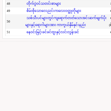
48
တိုက်ပွဲဝင်သတင်းစာများ
49
စိမ်းစိုသောလေညင်းကလေးဝတ္ထုတိုများ
သစ်သီးပင်များတွင်ကျရောက်တတ်သောအင်းဆက်ဖျက်ပိုး
50
များနှင့်ရောဂါများအား ကာကွယ်နှိမ်နှင်းနည်း
(
51
နေဝင်းမြင့်၊ခင်ခင်ထူးနှင့်လင်းလွန်းခင်