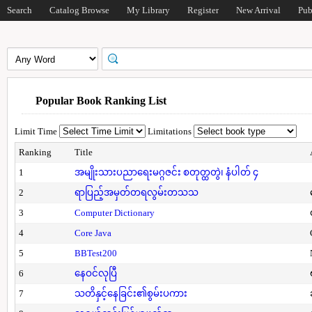
Search
Catalog Browse
My Library
Register
New Arrival
Pub
Popular Book Ranking List
Limit Time
Limitations
Ranking
Title
1
အမျိုးသားပညာရေးမဂ္ဂဇင်း စတုတ္ထတွဲ၊ နံပါတ် ၄
2
ရာပြည့်အမှတ်တရလွမ်းတသသ
3
Computer Dictionary
4
Core Java
5
BBTest200
6
နေဝင်လုပြီ
7
သတိနှင့်နေခြင်း၏စွမ်းပကား