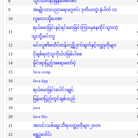
8
သူငယ်တန်းမြန်မာဖတ်စာ
9
အမျိုးသားပညာရေးမဂ္ဂဇင်း ဒုတိယတွဲ၊ နံပါတ် ၁၁
10
လူလေးသို့ပေးစာ
ရယ်မောခြင်းနှင့်ရင်မောခြင်းကြားမှနေထိုင်သွားတဲ့
11
သူ(သို့)မင်းလူ
12
မင်းလူ၏ဖထိပ်တန်းလျှို့ဝှက်ချက်နှင့်ဝတ္ထုတိုများ
13
ပိုချစ်ရတဲ့သူကိုယ်ပဲဖြစ်ပါစေ
14
မှိုင်းရာပြည့်အရေးတော်ပုံ
15
Java comp
16
Java App
17
ရယ်မောခြင်းပေါင်းချုပ်
18
မြန်မာပြည်တွင်ချစ်သည်
19
java
20
Java Nio
21
အလင်းသစ်ရွေးသီရာဝတ္ထုတိုများ၂၀၀၈
22
ရွှေဥဒေါင်း