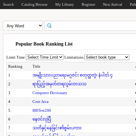
Search
Catalog Browse
My Library
Register
New Arrival
Pub
Popular Book Ranking List
Limit Time
Limitations
Ranking
Title
1
အမျိုးသားပညာရေးမဂ္ဂဇင်း စတုတ္ထတွဲ၊ နံပါတ် ၄
2
ရာပြည့်အမှတ်တရလွမ်းတသသ
3
Computer Dictionary
4
Core Java
5
BBTest200
6
နေဝင်လုပြီ
7
သတိနှင့်နေခြင်း၏စွမ်းပကား