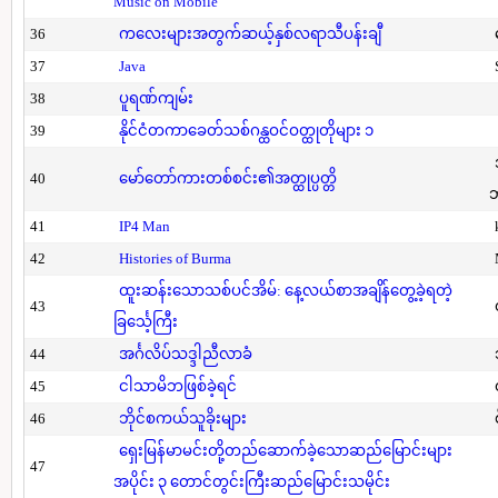
Music on Mobile
36
ကလေးများအတွက်ဆယ့်နှစ်လရာသီပန်းချီ
37
Java
38
ပူရဏ်ကျမ်း
39
နိုင်ငံတကာခေတ်သစ်ဂန္ထဝင်ဝတ္ထုတိုများ ၁
40
မော်တော်ကားတစ်စင်း၏အတ္ထုပ္ပတ္တိ
41
IP4 Man
42
Histories of Burma
ထူးဆန်းသောသစ်ပင်အိမ်: နေ့လယ်စာအချိန်တွေ့ခဲ့ရတဲ့
43
ခြင်္သေ့ကြီး
44
အင်္ဂလိပ်သဒ္ဒါညီလာခံ
45
ငါသာမိဘဖြစ်ခဲ့ရင်
46
ဘိုင်စကယ်သူခိုးများ
ရှေးမြန်မာမင်းတို့တည်ဆောက်ခဲ့သောဆည်မြောင်းများ
47
အပိုင်း ၃ တောင်တွင်းကြီးဆည်မြောင်းသမိုင်း