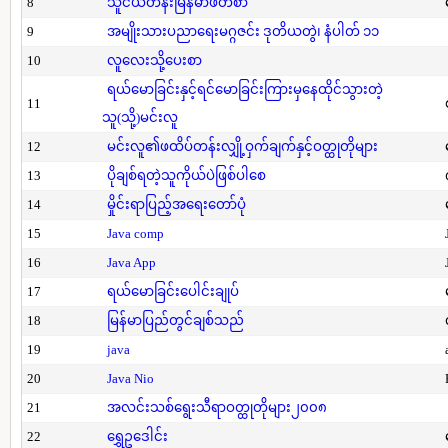
8
သူငယ်တန်းမြန်မာဖတ်စာ
9
အမျိုးသားပညာရေးမဂ္ဂဇင်း ဒုတိယတွဲ၊ နံပါတ် ၁၁
10
လူလေးသို့ပေးစာ
ရယ်မောခြင်းနှင့်ရင်မောခြင်းကြားမှနေထိုင်သွားတဲ့
11
သူ(သို့)မင်းလူ
12
မင်းလူ၏ဖထိပ်တန်းလျှို့ဝှက်ချက်နှင့်ဝတ္ထုတိုများ
13
ပိုချစ်ရတဲ့သူကိုယ်ပဲဖြစ်ပါစေ
14
မှိုင်းရာပြည့်အရေးတော်ပုံ
15
Java comp
16
Java App
17
ရယ်မောခြင်းပေါင်းချုပ်
18
မြန်မာပြည်တွင်ချစ်သည်
19
java
20
Java Nio
21
အလင်းသစ်ရွေးသီရာဝတ္ထုတိုများ၂၀၀၈
22
ရွှေဥဒေါင်း