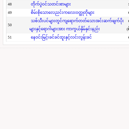
48
တိုက်ပွဲဝင်သတင်းစာများ
49
စိမ်းစိုသောလေညင်းကလေးဝတ္ထုတိုများ
သစ်သီးပင်များတွင်ကျရောက်တတ်သောအင်းဆက်ဖျက်ပိုး
50
များနှင့်ရောဂါများအား ကာကွယ်နှိမ်နှင်းနည်း
(
51
နေဝင်းမြင့်၊ခင်ခင်ထူးနှင့်လင်းလွန်းခင်