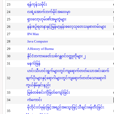
23
ရန်ကုန်သမိုင်း
24
လရဲ့အောက်ဘက်မိုင်အဝေးမှာ
25
ရှားလော့ဟုမ်း၏အမှုတွဲများ
26
နန်းစဉ်ရတနာနှင့်မြန်မာ့နန်းဓလေ့သုတေသနစာတမ်းများ
27
IP4 Man
28
Java Computer
29
A History of Burma
30
နိုင်ငံတကာခေတ်သစ်ဂန္ထဝင်ဝတ္ထုတိုများ ၂
31
မနက်ဖြန်
ဟင်းသီးဟင်းရွက်များတွင်ကျရောက်တတ်သောအင်းဆက်
32
ဖျက်ပိုးများနှင့်ရောဂါများတွင်ကျရောက်တတ်သောရောဂါ
ကွယ်နှိမ်နှင်းနည်း
33
မြစ်တစ်စင်းကိုဖြတ်ကျော်ခြင်း
34
ကံကောင်း
မိုဘိုင်းလ်ဖုန်းဖြင့်အရည်အသွေးဖြင့်သီချင်းဖန်တီးခြင်း:
35