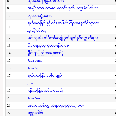
8
သူငယ်တန်းမြန်မာဖတ်စာ
9
အမျိုးသားပညာရေးမဂ္ဂဇင်း ဒုတိယတွဲ၊ နံပါတ် ၁၁
10
လူလေးသို့ပေးစာ
ရယ်မောခြင်းနှင့်ရင်မောခြင်းကြားမှနေထိုင်သွားတဲ့
11
သူ(သို့)မင်းလူ
12
မင်းလူ၏ဖထိပ်တန်းလျှို့ဝှက်ချက်နှင့်ဝတ္ထုတိုများ
13
ပိုချစ်ရတဲ့သူကိုယ်ပဲဖြစ်ပါစေ
14
မှိုင်းရာပြည့်အရေးတော်ပုံ
15
Java comp
16
Java App
17
ရယ်မောခြင်းပေါင်းချုပ်
18
java
19
မြန်မာပြည်တွင်ချစ်သည်
20
Java Nio
21
အလင်းသစ်ရွေးသီရာဝတ္ထုတိုများ၂၀၀၈
22
ရွှေဥဒေါင်း