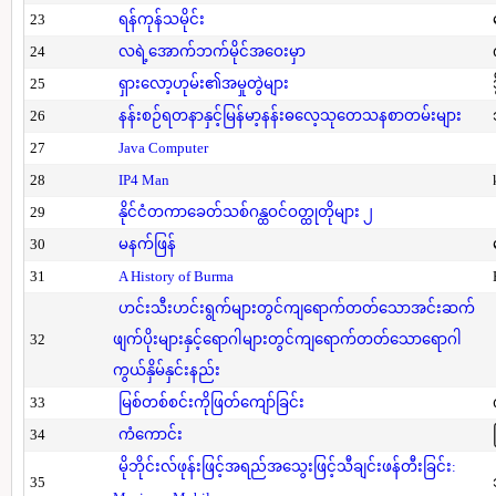
23
ရန်ကုန်သမိုင်း
24
လရဲ့အောက်ဘက်မိုင်အဝေးမှာ
25
ရှားလော့ဟုမ်း၏အမှုတွဲများ
26
နန်းစဉ်ရတနာနှင့်မြန်မာ့နန်းဓလေ့သုတေသနစာတမ်းများ
27
Java Computer
28
IP4 Man
29
နိုင်ငံတကာခေတ်သစ်ဂန္ထဝင်ဝတ္ထုတိုများ ၂
30
မနက်ဖြန်
31
A History of Burma
ဟင်းသီးဟင်းရွက်များတွင်ကျရောက်တတ်သောအင်းဆက်
32
ဖျက်ပိုးများနှင့်ရောဂါများတွင်ကျရောက်တတ်သောရောဂါ
ကွယ်နှိမ်နှင်းနည်း
33
မြစ်တစ်စင်းကိုဖြတ်ကျော်ခြင်း
34
ကံကောင်း
မိုဘိုင်းလ်ဖုန်းဖြင့်အရည်အသွေးဖြင့်သီချင်းဖန်တီးခြင်း:
35