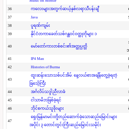
Music on Mobile
36
ကလေးများအတွက်ဆယ့်နှစ်လရာသီပန်းချီ
37
Java
38
ပူရဏ်ကျမ်း
39
နိုင်ငံတကာခေတ်သစ်ဂန္ထဝင်ဝတ္ထုတိုများ ၁
40
မော်တော်ကားတစ်စင်း၏အတ္ထုပ္ပတ္တိ
41
IP4 Man
42
Histories of Burma
ထူးဆန်းသောသစ်ပင်အိမ်: နေ့လယ်စာအချိန်တွေ့ခဲ့ရတဲ့
43
ခြင်္သေ့ကြီး
44
အင်္ဂလိပ်သဒ္ဒါညီလာခံ
45
ငါသာမိဘဖြစ်ခဲ့ရင်
46
ဘိုင်စကယ်သူခိုးများ
ရှေးမြန်မာမင်းတို့တည်ဆောက်ခဲ့သောဆည်မြောင်းများ
47
အပိုင်း ၃ တောင်တွင်းကြီးဆည်မြောင်းသမိုင်း