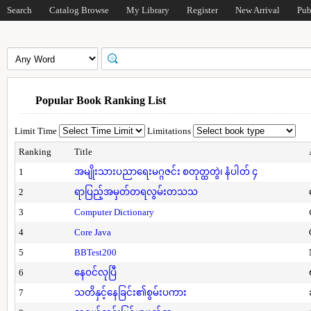
Search
Catalog Browse
My Library
Register
New Arrival
Pub
Popular Book Ranking List
Limit Time
Limitations
Ranking
Title
1
အမျိုးသားပညာရေးမဂ္ဂဇင်း စတုတ္ထတွဲ၊ နံပါတ် ၄
2
ရာပြည့်အမှတ်တရလွမ်းတသသ
3
Computer Dictionary
4
Core Java
5
BBTest200
6
နေဝင်လုပြီ
7
သတိနှင့်နေခြင်း၏စွမ်းပကား