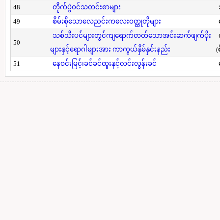
48
တိုက်ပွဲဝင်သတင်းစာများ
49
စိမ်းစိုသောလေညင်းကလေးဝတ္ထုတိုများ
သစ်သီးပင်များတွင်ကျရောက်တတ်သောအင်းဆက်ဖျက်ပိုး
50
များနှင့်ရောဂါများအား ကာကွယ်နှိမ်နှင်းနည်း
(
51
နေဝင်းမြင့်၊ခင်ခင်ထူးနှင့်လင်းလွန်းခင်