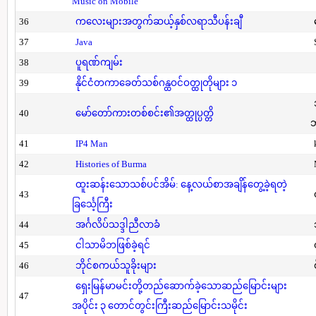
Music on Mobile
36
ကလေးများအတွက်ဆယ့်နှစ်လရာသီပန်းချီ
37
Java
38
ပူရဏ်ကျမ်း
39
နိုင်ငံတကာခေတ်သစ်ဂန္ထဝင်ဝတ္ထုတိုများ ၁
40
မော်တော်ကားတစ်စင်း၏အတ္ထုပ္ပတ္တိ
41
IP4 Man
42
Histories of Burma
ထူးဆန်းသောသစ်ပင်အိမ်: နေ့လယ်စာအချိန်တွေ့ခဲ့ရတဲ့
43
ခြင်္သေ့ကြီး
44
အင်္ဂလိပ်သဒ္ဒါညီလာခံ
45
ငါသာမိဘဖြစ်ခဲ့ရင်
46
ဘိုင်စကယ်သူခိုးများ
ရှေးမြန်မာမင်းတို့တည်ဆောက်ခဲ့သောဆည်မြောင်းများ
47
အပိုင်း ၃ တောင်တွင်းကြီးဆည်မြောင်းသမိုင်း