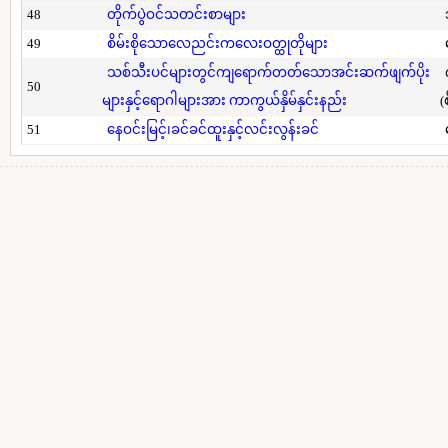
48
တိုက်ပွဲဝင်သတင်းစာများ
49
စိမ်းစိုသောလေညင်းကလေးဝတ္ထုတိုများ
သစ်သီးပင်များတွင်ကျရောက်တတ်သောအင်းဆက်ဖျက်ပိုး
50
များနှင့်ရောဂါများအား ကာကွယ်နှိမ်နှင်းနည်း
(
51
နေဝင်းမြင့်၊ခင်ခင်ထူးနှင့်လင်းလွန်းခင်