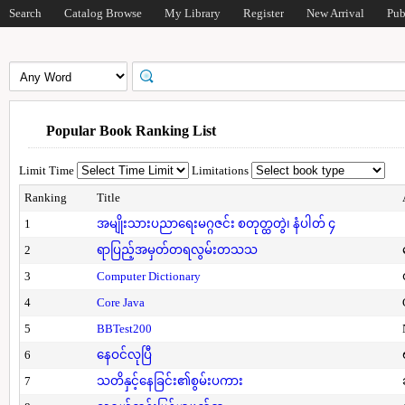
Search
Catalog Browse
My Library
Register
New Arrival
Pub
Popular Book Ranking List
Limit Time
Limitations
Ranking
Title
1
အမျိုးသားပညာရေးမဂ္ဂဇင်း စတုတ္ထတွဲ၊ နံပါတ် ၄
2
ရာပြည့်အမှတ်တရလွမ်းတသသ
3
Computer Dictionary
4
Core Java
5
BBTest200
6
နေဝင်လုပြီ
7
သတိနှင့်နေခြင်း၏စွမ်းပကား