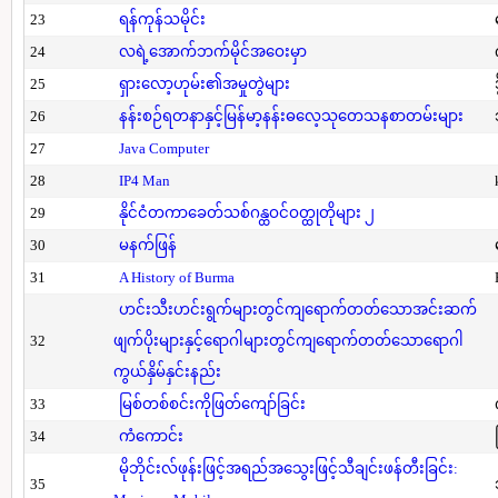
23
ရန်ကုန်သမိုင်း
24
လရဲ့အောက်ဘက်မိုင်အဝေးမှာ
25
ရှားလော့ဟုမ်း၏အမှုတွဲများ
26
နန်းစဉ်ရတနာနှင့်မြန်မာ့နန်းဓလေ့သုတေသနစာတမ်းများ
27
Java Computer
28
IP4 Man
29
နိုင်ငံတကာခေတ်သစ်ဂန္ထဝင်ဝတ္ထုတိုများ ၂
30
မနက်ဖြန်
31
A History of Burma
ဟင်းသီးဟင်းရွက်များတွင်ကျရောက်တတ်သောအင်းဆက်
32
ဖျက်ပိုးများနှင့်ရောဂါများတွင်ကျရောက်တတ်သောရောဂါ
ကွယ်နှိမ်နှင်းနည်း
33
မြစ်တစ်စင်းကိုဖြတ်ကျော်ခြင်း
34
ကံကောင်း
မိုဘိုင်းလ်ဖုန်းဖြင့်အရည်အသွေးဖြင့်သီချင်းဖန်တီးခြင်း:
35