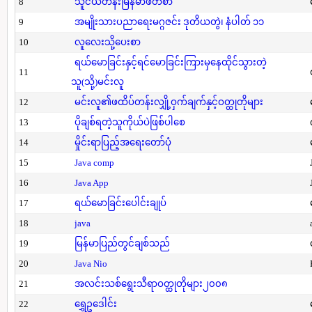
8
သူငယ်တန်းမြန်မာဖတ်စာ
9
အမျိုးသားပညာရေးမဂ္ဂဇင်း ဒုတိယတွဲ၊ နံပါတ် ၁၁
10
လူလေးသို့ပေးစာ
ရယ်မောခြင်းနှင့်ရင်မောခြင်းကြားမှနေထိုင်သွားတဲ့
11
သူ(သို့)မင်းလူ
12
မင်းလူ၏ဖထိပ်တန်းလျှို့ဝှက်ချက်နှင့်ဝတ္ထုတိုများ
13
ပိုချစ်ရတဲ့သူကိုယ်ပဲဖြစ်ပါစေ
14
မှိုင်းရာပြည့်အရေးတော်ပုံ
15
Java comp
16
Java App
17
ရယ်မောခြင်းပေါင်းချုပ်
18
java
19
မြန်မာပြည်တွင်ချစ်သည်
20
Java Nio
21
အလင်းသစ်ရွေးသီရာဝတ္ထုတိုများ၂၀၀၈
22
ရွှေဥဒေါင်း