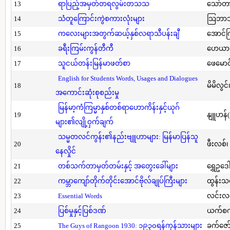
13
ရာပြည့်အမှတ်တရလွမ်းတသသ
သော်တ
14
သံတူကြောင်းကွဲစကားလုံးများ
သြဘာသ
15
ကလေးများအတွက်ဆယ့်နှစ်လရာသီပန်းချီ
အောင်က
16
ခရီးကြမ်းကွန်တီကီ
ဟေယာဒ
17
သူငယ်တန်းမြန်မာဖတ်စာ
ဖေမောင
English for Students Words, Usages and Dialogues
18
မိမိလွင
အကောင်းဆုံးစုစည်းမှု
မြန်မာ့ကံကြမ္မာနှစ်တစ်ရာဟောကိန်းနှင့်ယုဂ်
19
နျူဟန်
များ၏လျို့ဝှက်ချက်
သမ္မတလင်ကွန်း၏နည်းဗျူဟာများ: မြန်မာပြန်သူ
20
ဖီးလစ်၊
နေလှိုင်
21
တစ်သက်တာမှတ်တမ်းနှင့် အတွေးခေါ်များ
ရွှေဥဒေါ
22
ကမ္ဘာကျော်တိုက်တိုင်းအောင်ဗိုလ်ချုပ်ကြီးများ
ထွန်းသ
23
Essential Words
လင်းလင
24
ပြစ်မှုနှင့်ပြစ်ဒဏ်
ယက်စက
25
The Guys of Rangoon 1930: ၁၉၃၀ရန်ကုန်သားများ
ခက်ဇော