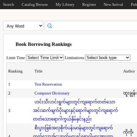
Search
Catalog Browse
My Library
Register
New Arrival
Pub
Book Borrowing Rankings
Limit Time
Limitations
Ranking
Title
Author
1
Test Reservation
2
Computer Dictionary
ထူးချွန်
ဟင်းသီးဟင်းရွက်များတွင်ကျရောက်တတ်သော
3
အင်းဆက်ဖျက်ပိုးများနှင့်ရောဂါများတွင်ကျရောက်
တတ်သောရောဂါကွယ်နှိမ်နှင်းနည်း
စီးပွားဖြစ်အလှစိုက်ပန်းမာန်များတွင်ကျရောက်
ကိုကို၊
4
တတ်သောအ်ငးဆက်များနှင့်ရောဂါများအားကာ