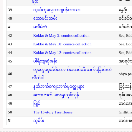
များ
39
လွယ်ကူလေ့လာဂျပန်ဘာသာ
နွေဦး
40
တောမင်းသမီး
ခင်ခင်ထ
41
မအိမ်ကံ
ခင်ခင်ထ
42
Kokko & May 5: comics collection
See, Ed
43
Kokko & May 10: comics collection
See, Ed
44
Kokko & May 12: comics collection
See, Ed
45
ပါရီကျဆုံးခန်း
အာရင်ဘ
လူတွေမမှတ်မိလောက်အောင်တိုးတက်ပြောင်းလဲ
46
phyo pa
လိုက်ပါ
47
နယ်ဘက်ကျေးဘက်မှဝတ္ထုများ
မြင့်သန်
48
စကားလက်: လေရူးသုန်သုန်
ရစ်ပလေ
49
မြိုင်
တင်အော
50
The 13-story Tree House
Griffith
51
သူစိမ်း
ကင်း၊စ