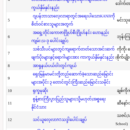
ဒေါက်တာ(
ကွယ်နှိမ်နှင်းနည်း
ဂျပန်ဘာသာလေ့လာရာတွင်အရေးပါသောKANJIကို
5
မင်းသု
စိတ်ဝင်စားသူများအတွက်
အရှေ့တိုင်းကောဇာဂြိုဟ်စီးဂြိုဟ်နင်း ဟောနည်း
6
ဘုန်းကြ
ကျမ်း (ပ-ဒု ပေါင်းချုပ်)
သစ်သီးပင်များတွင်ကျရောက်တတ်သောအင်းဆက်
ကိုကို၊
7
ဖျက်ပိုးများနှင့်ရောဂါများအား ကာကွယ်နှိမ်နှင်းနည်း
(စိုက်ပျို
8
အာရှနယ်ပယ်ဝါးတွင်ကျယ်
ရှေးမြန်မာမင်းတို့တည်ဆောက်ခဲ့သောဆည်မြောင်း
9
များအပိုင်း ၃ တောင်တွင်းကြီးဆည်မြောင်းသမိုင်း
10
ရုက္ခမုဆိုး
ချစ်ကိုက
စွန့်စားကြီးပွားပြည်သူများ(သို့မဟုတ်)အစ္စရေး
11
ဆီနော်၊
နိုင်ငံသား
သဇင်(Ja
12
သင်ယူလေ့လာN5သဒ္ဒါပေါင်းချုပ်
School)