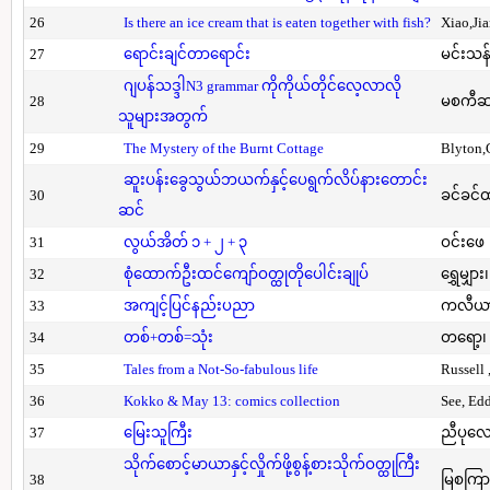
26
Is there an ice cream that is eaten together with fish?
Xiao,Ji
27
ရောင်းချင်တာရောင်း
မင်းသန်
ဂျပန်သဒ္ဒါN3 grammar ကိုကိုယ်တိုင်လေ့လာလို
28
မစကီဆ
သူများအတွက်
29
The Mystery of the Burnt Cottage
Blyton,
ဆူးပန်းခွေသွယ်ဘယက်နှင့်ပေရွက်လိပ်နားတောင်း
30
ခင်ခင်ထ
ဆင်
31
လွယ်အိတ် ၁ + ၂ + ၃
ဝင်းဖေ
32
စုံထောက်ဦးထင်ကျော်ဝတ္ထုတိုပေါင်းချုပ်
ရွှေမျှား၊
33
အကျင့်ပြင်နည်းပညာ
ကလီယား၊
34
တစ်+တစ်=သုံး
တရော့၊ 
35
Tales from a Not-So-fabulous life
Russell 
36
Kokko & May 13: comics collection
See, Ed
37
မြေးသူကြီး
ညီပုလေ
သိုက်စောင့်မာယာနှင့်လှိုက်ဖို့စွန့်စားသိုက်ဝတ္ထုကြီး
38
မြစကြာ