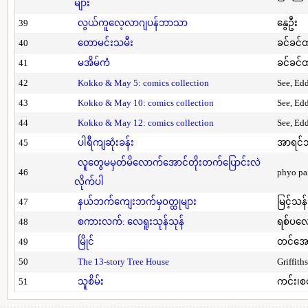
များ
39
လွယ်ကူလေ့လာဂျပန်ဘာသာ
နွေဦး
40
တောမင်းသမီး
ခင်ခင်ထ
41
မအိမ်ကံ
ခင်ခင်ထ
42
Kokko & May 5: comics collection
See, Ed
43
Kokko & May 10: comics collection
See, Ed
44
Kokko & May 12: comics collection
See, Ed
45
ပါရီကျဆုံးခန်း
အာရင်ဘ
လူတွေမမှတ်မိလောက်အောင်တိုးတက်ပြောင်းလဲ
46
phyo pa
လိုက်ပါ
47
နယ်ဘက်ကျေးဘက်မှဝတ္ထုများ
မြင့်သန်
48
စကားလက်: လေရူးသုန်သုန်
ရစ်ပလေ
49
မြိုင်
တင်အော
50
The 13-story Tree House
Griffith
51
သူစိမ်း
ကင်း၊စ