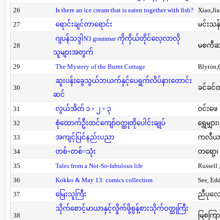
26
Is there an ice cream that is eaten together with fish?
Xiao,Ji
27
ရောင်းချင်တာရောင်း
မင်းသန်
ဂျပန်သဒ္ဒါN3 grammar ကိုကိုယ်တိုင်လေ့လာလို
28
မစကီဆ
သူများအတွက်
29
The Mystery of the Burnt Cottage
Blyton,
ဆူးပန်းခွေသွယ်ဘယက်နှင့်ပေရွက်လိပ်နားတောင်း
30
ခင်ခင်ထ
ဆင်
31
လွယ်အိတ် ၁ + ၂ + ၃
ဝင်းဖေ
32
စုံထောက်ဦးထင်ကျော်ဝတ္ထုတိုပေါင်းချုပ်
ရွှေမျှား၊
33
အကျင့်ပြင်နည်းပညာ
ကလီယား၊
34
တစ်+တစ်=သုံး
တရော့၊ 
35
Tales from a Not-So-fabulous life
Russell 
36
Kokko & May 13: comics collection
See, Ed
37
မြေးသူကြီး
ညီပုလေ
သိုက်စောင့်မာယာနှင့်လှိုက်ဖို့စွန့်စားသိုက်ဝတ္ထုကြီး
38
မြစကြာ