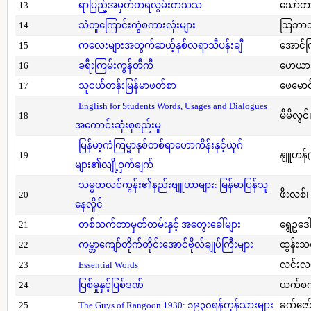
13
ရာပြည့်အမှတ်တရလွမ်းတသသ
သော်တ
14
သံတူကြောင်းကွဲစကားလုံးများ
သြဘာသ
15
ကလေးများအတွက်ဆယ့်နှစ်လရာသီပန်းချီ
အောင်က
16
ခရီးကြမ်းကွန်တီကီ
ဟေယာဒ
17
သူငယ်တန်းမြန်မာဖတ်စာ
ဖေမောင
English for Students Words, Usages and Dialogues
18
မိမိလွင
အကောင်းဆုံးစုစည်းမှု
မြန်မာ့ကံကြမ္မာနှစ်တစ်ရာဟောကိန်းနှင့်ယုဂ်
19
နျူဟန်
များ၏လျို့ဝှက်ချက်
သမ္မတလင်ကွန်း၏နည်းဗျူဟာများ: မြန်မာပြန်သူ
20
ဖီးလစ်၊
နေလှိုင်
21
တစ်သက်တာမှတ်တမ်းနှင့် အတွေးခေါ်များ
ရွှေဥဒေါ
22
ကမ္ဘာကျော်တိုက်တိုင်းအောင်ဗိုလ်ချုပ်ကြီးများ
ထွန်းသ
23
Essential Words
လင်းလင
24
ပြစ်မှုနှင့်ပြစ်ဒဏ်
ယက်စက
25
The Guys of Rangoon 1930: ၁၉၃၀ရန်ကုန်သားများ
ခက်ဇော