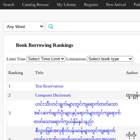
Search
Catalog Browse
My Library
Register
New Arrival
Pub
Book Borrowing Rankings
Limit Time
Limitations
Ranking
Title
Author
1
Test Reservation
2
Computer Dictionary
ထူးချွန်
ဟင်းသီးဟင်းရွက်များတွင်ကျရောက်တတ်သော
3
အင်းဆက်ဖျက်ပိုးများနှင့်ရောဂါများတွင်ကျရောက်
တတ်သောရောဂါကွယ်နှိမ်နှင်းနည်း
စီးပွားဖြစ်အလှစိုက်ပန်းမာန်များတွင်ကျရောက်
ကိုကို၊
4
တတ်သောအ်ငးဆက်များနှင့်ရောဂါများအားကာ