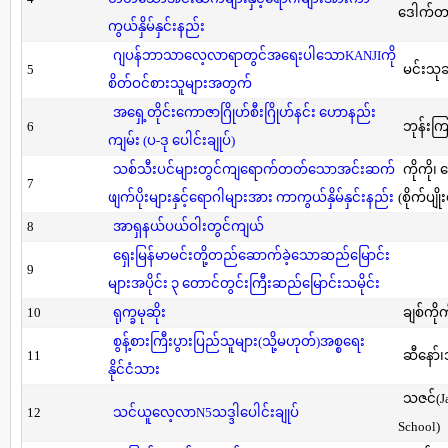
ဒေါက်တာ(
ကွယ်နှိမ်နှင်းနည်း
ဂျပန်ဘာသာလေ့လာရာတွင်အရေးပါသောKANJIကို
5
မင်းသု
စိတ်ဝင်စားသူများအတွက်
အရှေ့တိုင်းကောဇာဂြိုဟ်စီးဂြိုဟ်နင်း ဟောနည်း
6
ဘုန်းကြ
ကျမ်း (ပ-ဒု ပေါင်းချုပ်)
သစ်သီးပင်များတွင်ကျရောက်တတ်သောအင်းဆက်
ကိုကို၊
7
ဖျက်ပိုးများနှင့်ရောဂါများအား ကာကွယ်နှိမ်နှင်းနည်း
(စိုက်ပျို
8
အာရှနယ်ပယ်ဝါးတွင်ကျယ်
ရှေးမြန်မာမင်းတို့တည်ဆောက်ခဲ့သောဆည်မြောင်း
9
များအပိုင်း ၃ တောင်တွင်းကြီးဆည်မြောင်းသမိုင်း
10
ရုက္ခမုဆိုး
ချစ်ကိုက
စွန့်စားကြီးပွားပြည်သူများ(သို့မဟုတ်)အစ္စရေး
11
ဆီနော်၊
နိုင်ငံသား
သဇင်(Ja
12
သင်ယူလေ့လာN5သဒ္ဒါပေါင်းချုပ်
School)