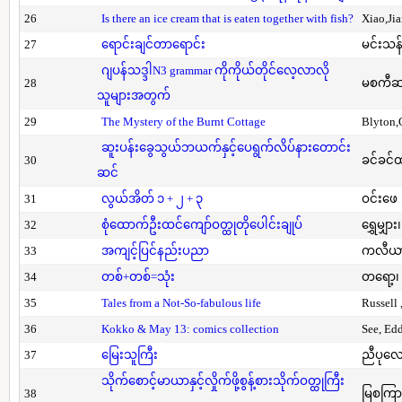
26
Is there an ice cream that is eaten together with fish?
Xiao,Ji
27
ရောင်းချင်တာရောင်း
မင်းသန်
ဂျပန်သဒ္ဒါN3 grammar ကိုကိုယ်တိုင်လေ့လာလို
28
မစကီဆ
သူများအတွက်
29
The Mystery of the Burnt Cottage
Blyton,
ဆူးပန်းခွေသွယ်ဘယက်နှင့်ပေရွက်လိပ်နားတောင်း
30
ခင်ခင်ထ
ဆင်
31
လွယ်အိတ် ၁ + ၂ + ၃
ဝင်းဖေ
32
စုံထောက်ဦးထင်ကျော်ဝတ္ထုတိုပေါင်းချုပ်
ရွှေမျှား၊
33
အကျင့်ပြင်နည်းပညာ
ကလီယား၊
34
တစ်+တစ်=သုံး
တရော့၊ 
35
Tales from a Not-So-fabulous life
Russell 
36
Kokko & May 13: comics collection
See, Ed
37
မြေးသူကြီး
ညီပုလေ
သိုက်စောင့်မာယာနှင့်လှိုက်ဖို့စွန့်စားသိုက်ဝတ္ထုကြီး
38
မြစကြာ