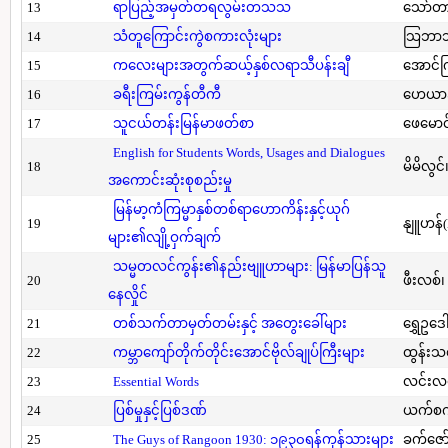
13
ရာပြည့်အမှတ်တရလွမ်းတသသ
သော်တ
14
သံတူကြောင်းကွဲစကားလုံးများ
သြဘာသ
15
ကလေးများအတွက်ဆယ့်နှစ်လရာသီပန်းချီ
အောင်က
16
ခရီးကြမ်းကွန်တီကီ
ဟေယာဒ
17
သူငယ်တန်းမြန်မာဖတ်စာ
ဖေမောင
English for Students Words, Usages and Dialogues
18
မိမိလွင
အကောင်းဆုံးစုစည်းမှု
မြန်မာ့ကံကြမ္မာနှစ်တစ်ရာဟောကိန်းနှင့်ယုဂ်
19
နျူဟန်
များ၏လျို့ဝှက်ချက်
သမ္မတလင်ကွန်း၏နည်းဗျူဟာများ: မြန်မာပြန်သူ
20
ဖီးလစ်၊
နေလှိုင်
21
တစ်သက်တာမှတ်တမ်းနှင့် အတွေးခေါ်များ
ရွှေဥဒေါ
22
ကမ္ဘာကျော်တိုက်တိုင်းအောင်ဗိုလ်ချုပ်ကြီးများ
ထွန်းသ
23
Essential Words
လင်းလင
24
ပြစ်မှုနှင့်ပြစ်ဒဏ်
ယက်စက
25
The Guys of Rangoon 1930: ၁၉၃၀ရန်ကုန်သားများ
ခက်ဇော