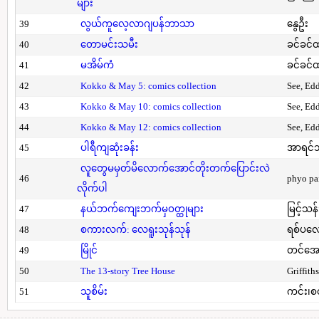
များ
39
လွယ်ကူလေ့လာဂျပန်ဘာသာ
နွေဦး
40
တောမင်းသမီး
ခင်ခင်ထ
41
မအိမ်ကံ
ခင်ခင်ထ
42
Kokko & May 5: comics collection
See, Ed
43
Kokko & May 10: comics collection
See, Ed
44
Kokko & May 12: comics collection
See, Ed
45
ပါရီကျဆုံးခန်း
အာရင်ဘ
လူတွေမမှတ်မိလောက်အောင်တိုးတက်ပြောင်းလဲ
46
phyo pa
လိုက်ပါ
47
နယ်ဘက်ကျေးဘက်မှဝတ္ထုများ
မြင့်သန်
48
စကားလက်: လေရူးသုန်သုန်
ရစ်ပလေ
49
မြိုင်
တင်အော
50
The 13-story Tree House
Griffith
51
သူစိမ်း
ကင်း၊စ