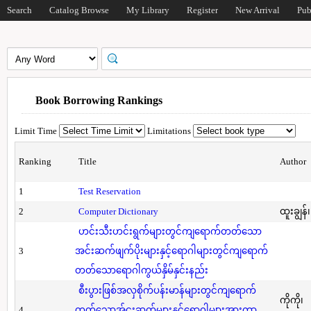
Search
Catalog Browse
My Library
Register
New Arrival
Pub
Book Borrowing Rankings
Limit Time
Limitations
Ranking
Title
Author
1
Test Reservation
2
Computer Dictionary
ထူးချွန်
ဟင်းသီးဟင်းရွက်များတွင်ကျရောက်တတ်သော
3
အင်းဆက်ဖျက်ပိုးများနှင့်ရောဂါများတွင်ကျရောက်
တတ်သောရောဂါကွယ်နှိမ်နှင်းနည်း
စီးပွားဖြစ်အလှစိုက်ပန်းမာန်များတွင်ကျရောက်
ကိုကို၊
4
တတ်သောအ်ငးဆက်များနှင့်ရောဂါများအားကာ