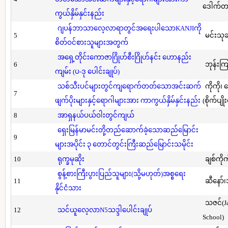
ဒေါက်တာ(
ကွယ်နှိမ်နှင်းနည်း
ဂျပန်ဘာသာလေ့လာရာတွင်အရေးပါသောKANJIကို
5
မင်းသု
စိတ်ဝင်စားသူများအတွက်
အရှေ့တိုင်းကောဇာဂြိုဟ်စီးဂြိုဟ်နင်း ဟောနည်း
6
ဘုန်းကြ
ကျမ်း (ပ-ဒု ပေါင်းချုပ်)
သစ်သီးပင်များတွင်ကျရောက်တတ်သောအင်းဆက်
ကိုကို၊
7
ဖျက်ပိုးများနှင့်ရောဂါများအား ကာကွယ်နှိမ်နှင်းနည်း
(စိုက်ပျို
8
အာရှနယ်ပယ်ဝါးတွင်ကျယ်
ရှေးမြန်မာမင်းတို့တည်ဆောက်ခဲ့သောဆည်မြောင်း
9
များအပိုင်း ၃ တောင်တွင်းကြီးဆည်မြောင်းသမိုင်း
10
ရုက္ခမုဆိုး
ချစ်ကိုက
စွန့်စားကြီးပွားပြည်သူများ(သို့မဟုတ်)အစ္စရေး
11
ဆီနော်၊
နိုင်ငံသား
သဇင်(Ja
12
သင်ယူလေ့လာN5သဒ္ဒါပေါင်းချုပ်
School)