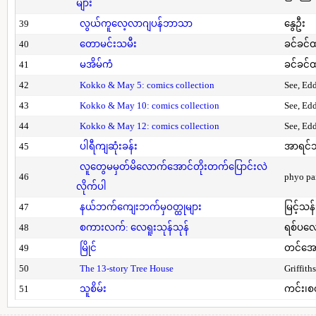
များ
39
လွယ်ကူလေ့လာဂျပန်ဘာသာ
နွေဦး
40
တောမင်းသမီး
ခင်ခင်ထ
41
မအိမ်ကံ
ခင်ခင်ထ
42
Kokko & May 5: comics collection
See, Ed
43
Kokko & May 10: comics collection
See, Ed
44
Kokko & May 12: comics collection
See, Ed
45
ပါရီကျဆုံးခန်း
အာရင်ဘ
လူတွေမမှတ်မိလောက်အောင်တိုးတက်ပြောင်းလဲ
46
phyo pa
လိုက်ပါ
47
နယ်ဘက်ကျေးဘက်မှဝတ္ထုများ
မြင့်သန်
48
စကားလက်: လေရူးသုန်သုန်
ရစ်ပလေ
49
မြိုင်
တင်အော
50
The 13-story Tree House
Griffith
51
သူစိမ်း
ကင်း၊စ