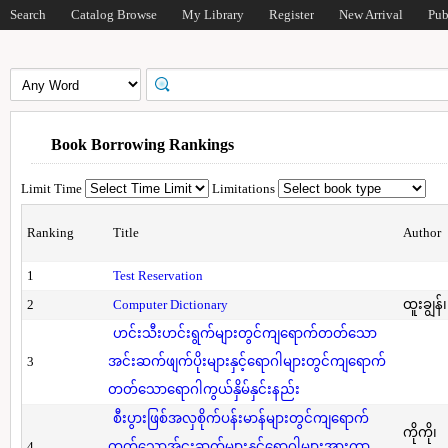
Search
Catalog Browse
My Library
Register
New Arrival
Pub
Book Borrowing Rankings
Limit Time
Limitations
Ranking
Title
Author
1
Test Reservation
2
Computer Dictionary
ထူးချွန်
ဟင်းသီးဟင်းရွက်များတွင်ကျရောက်တတ်သော
3
အင်းဆက်ဖျက်ပိုးများနှင့်ရောဂါများတွင်ကျရောက်
တတ်သောရောဂါကွယ်နှိမ်နှင်းနည်း
စီးပွားဖြစ်အလှစိုက်ပန်းမာန်များတွင်ကျရောက်
ကိုကို၊
4
တတ်သောအ်ငးဆက်များနှင့်ရောဂါများအားကာ