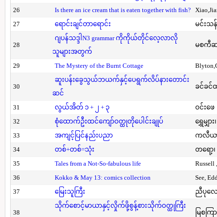
26
Is there an ice cream that is eaten together with fish?
Xiao,Ji
27
ရောင်းချင်တာရောင်း
မင်းသန်
ဂျပန်သဒ္ဒါN3 grammar ကိုကိုယ်တိုင်လေ့လာလို
28
မစကီဆ
သူများအတွက်
29
The Mystery of the Burnt Cottage
Blyton,
ဆူးပန်းခွေသွယ်ဘယက်နှင့်ပေရွက်လိပ်နားတောင်း
30
ခင်ခင်ထ
ဆင်
31
လွယ်အိတ် ၁ + ၂ + ၃
ဝင်းဖေ
32
စုံထောက်ဦးထင်ကျော်ဝတ္ထုတိုပေါင်းချုပ်
ရွှေမျှား၊
33
အကျင့်ပြင်နည်းပညာ
ကလီယား၊
34
တစ်+တစ်=သုံး
တရော့၊ 
35
Tales from a Not-So-fabulous life
Russell 
36
Kokko & May 13: comics collection
See, Ed
37
မြေးသူကြီး
ညီပုလေ
သိုက်စောင့်မာယာနှင့်လှိုက်ဖို့စွန့်စားသိုက်ဝတ္ထုကြီး
38
မြစကြာ