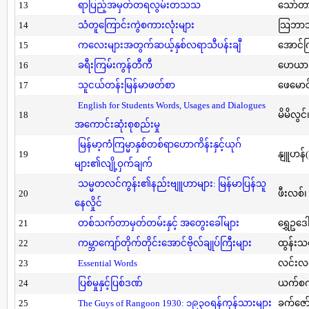
13
ရာပြည့်အမှတ်တရလွမ်းတသသ
သော်တ
14
သံတူကြောင်းကွဲစကားလုံးများ
သြဘာသ
15
ကလေးများအတွက်ဆယ့်နှစ်လရာသီပန်းချီ
အောင်က
16
ခရီးကြမ်းကွန်တီကီ
ဟေယာဒ
17
သူငယ်တန်းမြန်မာဖတ်စာ
ဖေမောင
English for Students Words, Usages and Dialogues
18
မိမိလွင
အကောင်းဆုံးစုစည်းမှု
မြန်မာ့ကံကြမ္မာနှစ်တစ်ရာဟောကိန်းနှင့်ယုဂ်
19
နျူဟန်
များ၏လျို့ဝှက်ချက်
သမ္မတလင်ကွန်း၏နည်းဗျူဟာများ: မြန်မာပြန်သူ
20
ဖီးလစ်၊
နေလှိုင်
21
တစ်သက်တာမှတ်တမ်းနှင့် အတွေးခေါ်များ
ရွှေဥဒေါ
22
ကမ္ဘာကျော်တိုက်တိုင်းအောင်ဗိုလ်ချုပ်ကြီးများ
ထွန်းသ
23
Essential Words
လင်းလင
24
ပြစ်မှုနှင့်ပြစ်ဒဏ်
ယက်စက
25
The Guys of Rangoon 1930: ၁၉၃၀ရန်ကုန်သားများ
ခက်ဇော