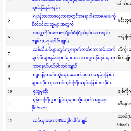
ဒေါက်တာ(
ကွယ်နှိမ်နှင်းနည်း
ဂျပန်ဘာသာလေ့လာရာတွင်အရေးပါသောKANJIကို
5
မင်းသု
စိတ်ဝင်စားသူများအတွက်
အရှေ့တိုင်းကောဇာဂြိုဟ်စီးဂြိုဟ်နင်း ဟောနည်း
6
ဘုန်းကြ
ကျမ်း (ပ-ဒု ပေါင်းချုပ်)
သစ်သီးပင်များတွင်ကျရောက်တတ်သောအင်းဆက်
ကိုကို၊
7
ဖျက်ပိုးများနှင့်ရောဂါများအား ကာကွယ်နှိမ်နှင်းနည်း
(စိုက်ပျို
8
အာရှနယ်ပယ်ဝါးတွင်ကျယ်
ရှေးမြန်မာမင်းတို့တည်ဆောက်ခဲ့သောဆည်မြောင်း
9
များအပိုင်း ၃ တောင်တွင်းကြီးဆည်မြောင်းသမိုင်း
10
ရုက္ခမုဆိုး
ချစ်ကိုက
စွန့်စားကြီးပွားပြည်သူများ(သို့မဟုတ်)အစ္စရေး
11
ဆီနော်၊
နိုင်ငံသား
သဇင်(Ja
12
သင်ယူလေ့လာN5သဒ္ဒါပေါင်းချုပ်
School)