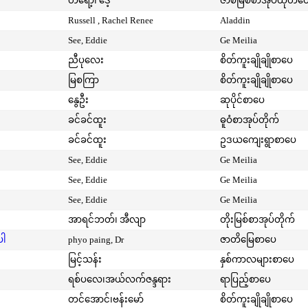
တရော့၊ ဒေ့
ဇာစ်မြစ်စာအုပ်ထုတ်ဝ
Russell , Rachel Renee
Aladdin
See, Eddie
Ge Meilia
ညီပုလေး
စိတ်ကူးချိုချိုစာပေ
မြစကြာ
စိတ်ကူးချိုချိုစာပေ
နွေဦး
ဆုပိုင်စာပေ
ခင်ခင်ထူး
ဓူဝံစာအုပ်တိုက်
ခင်ခင်ထူး
ဥဒယကျေးရွာစာပေ
See, Eddie
Ge Meilia
See, Eddie
Ge Meilia
See, Eddie
Ge Meilia
အာရင်ဘတ်၊ အီလျာ
တိုးမြစ်စာအုပ်တိုက်
ပါ
phyo paing, Dr
ဇာတိမြေစာပေ
မြင့်သန်း
နှစ်ကာလများစာပေ
ရစ်ပလေ၊အယ်လက်ဇန္ဒရား
ရာပြည့်စာပေ
တင်အောင်၊ဗန်းမော်
စိတ်ကူးချိုချိုစာပေ