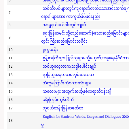
6
အရှေ့တိုင်းကောဇာဂြိုဟ်စီးဂြိုဟ်နင်း ဟောနည်းကျမ်း (ပ
သစ်သီးပင်များတွင်ကျရောက်တတ်သောအင်းဆက်ဖျက်ပို
7
ရောဂါများအား ကာကွယ်နှိမ်နှင်းနည်း
8
အာရှနယ်ပယ်ဝါးတွင်ကျယ်
ရှေးမြန်မာမင်းတို့တည်ဆောက်ခဲ့သောဆည်မြောင်းများ
9
တွင်းကြီးဆည်မြောင်းသမိုင်း
10
ရုက္ခမုဆိုး
11
စွန့်စားကြီးပွားပြည်သူများ(သို့မဟုတ်)အစ္စရေးနိုင်ငံသာ
12
သင်ယူလေ့လာN5သဒ္ဒါပေါင်းချုပ်
13
ရာပြည့်အမှတ်တရလွမ်းတသသ
14
သံတူကြောင်းကွဲစကားလုံးများ
15
ကလေးများအတွက်ဆယ့်နှစ်လရာသီပန်းချီ
16
ခရီးကြမ်းကွန်တီကီ
17
သူငယ်တန်းမြန်မာဖတ်စာ
English for Students Words, Usages and Dialogues အ
18
မှု