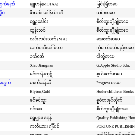
့ဝှက်ချက်
နျူဟန်(MOTAA)
မြင်းခြံစာပေ
ုင်
ဖီးလစ်၊ ဒေါ်နယ်၊ တီ-
သင်းစာပေ
ရွှေဥဒေါင်း
စိတ်ကူးချိုချိုစာပေ
ထွန်းသစ်
စိတ်ကူးချိုချိုစာပေ
လင်းလင်းသက် (M A )
အေဇက်စာပေ
ယက်စကီ၊ဒေါ်စတာ
ကံ့ကော်ဝတ်ရည်စာပေ
ခက်ဇော်
ငါတို့စာပေ
Xiao,Jiangnan
G.Apple Studio Sdn.
မင်းသန်းထွဋ်
စွယ်တော်စာပေ
းအတွက်
မစကီဆန်ဆီ
Progress စာပေ
Blyton,Guid
Hoder childrens Books
်
ခင်ခင်ထူး
ဓူဝံစာအုပ်တိုက်
ဝင်းဖေ
စိတ်ကူးချိုချိုစာပေ
ရွှေမျှား၊ ဒဂုန် -
Quality Publishing Ho
ကလီယား၊ ဂျိမ်းစ်
FORTUNE PUBLISHI