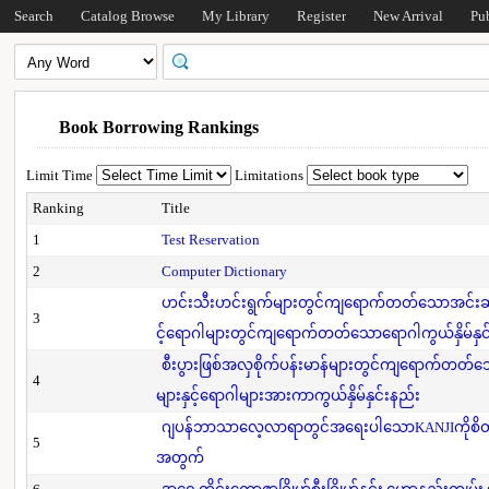
Search
Catalog Browse
My Library
Register
New Arrival
Pu
Book Borrowing Rankings
Limit Time
Limitations
Ranking
Title
1
Test Reservation
2
Computer Dictionary
ဟင်းသီးဟင်းရွက်များတွင်ကျရောက်တတ်သောအင်းဆက်
3
င့်ရောဂါများတွင်ကျရောက်တတ်သောရောဂါကွယ်နှိမ်နှင
စီးပွားဖြစ်အလှစိုက်ပန်းမာန်များတွင်ကျရောက်တတ
4
များနှင့်ရောဂါများအားကာကွယ်နှိမ်နှင်းနည်း
ဂျပန်ဘာသာလေ့လာရာတွင်အရေးပါသောKANJIကိုစိတ်
5
အတွက်