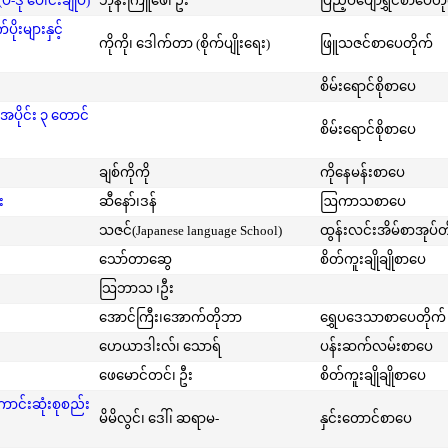
-ဒု ပေါင်းချုပ်)
ဘုန်းကြူဖေ၊ ဦး
ပြည့်ဝပျော်ရွှင်စာပေတိ
းများနှင့်
ကိုကို၊ ဒေါက်တာ (စိုက်ပျိုးရေး)
ဖြူသဇင်စာပေတိုက်
စိမ်းရောင်စိုစာပေ
အပိုင်း ၃ တောင်
စိမ်းရောင်စိုစာပေ
ချစ်ကိုကို
ကိုနေမန်းစာပေ
း
ဆီနော်၊ဒန်
ဩကာသစာပေ
သဇင်(Japanese language School)
ထွန်းလင်းအိမ်စာအုပ်တ
သော်တာဆွေ
စိတ်ကူးချိုချိုစာပေ
သြဘာသ ၊ဦး
အောင်ကြီး၊အောက်တိုဘာ
ရွှေပဒေသာစာပေတိုက်
ဟေယာဒါးလ်၊ သောရ်
ပန်းဆက်လမ်းစာပေ
ဖေမောင်တင်၊ ဦး
စိတ်ကူးချိုချိုစာပေ
ကောင်းဆုံးစုစည်း
မိမိလွင်၊ ဒေါ်၊ ဆရာမ-
နှင်းတောင်စာပေ