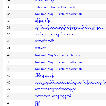
34
တစ်+တစ်=သုံး
35
Tales from a Not-So-fabulous life
36
Kokko & May 13: comics collection
37
မြေးသူကြီး
38
သိုက်စောင့်မာယာနှင့်လှိုက်ဖို့စွန့်စားသိုက်ဝတ္ထုကြီးများ
39
လွယ်ကူလေ့လာဂျပန်ဘာသာ
40
တောမင်းသမီး
41
မအိမ်ကံ
42
Kokko & May 5: comics collection
43
Kokko & May 10: comics collection
44
Kokko & May 12: comics collection
45
ပါရီကျဆုံးခန်း
46
လူတွေမမှတ်မိလောက်အောင်တိုးတက်ပြောင်းလဲလိုက်
47
နယ်ဘက်ကျေးဘက်မှဝတ္ထုများ
48
စကားလက်: လေရူးသုန်သုန်
49
မြိုင်