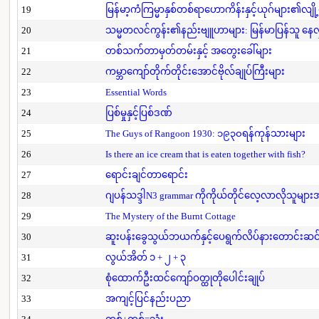
19
မြန်မာ့ကံကြမ္မာနှစ်တစ်ရာဟောကိန်းနှင့်ယုဂ်များ၏လျို
20
သမ္မတလင်ကွန်း၏နည်းဗျူဟာများ: မြန်မာပြန်သူ နေလှိ
21
တစ်သက်တာမှတ်တမ်းနှင့် အတွေးခေါ်များ
22
ကမ္ဘာကျော်တိုက်တိုင်းအောင်ဗိုလ်ချုပ်ကြီးများ
23
Essential Words
24
ပြစ်မှုနှင့်ပြစ်ဒဏ်
25
The Guys of Rangoon 1930: ၁၉၃၀ရန်ကုန်သားများ
26
Is there an ice cream that is eaten together with fish?
27
ရောင်းချင်တာရောင်း
28
ဂျပန်သဒ္ဒါN3 grammar ကိုကိုယ်တိုင်လေ့လာလိုသူမျာ
29
The Mystery of the Burnt Cottage
30
ဆူးပန်းခွေသွယ်ဘယက်နှင့်ပေရွက်လိပ်နားတောင်းဆင
31
လွယ်အိတ် ၁ + ၂ + ၃
32
စုံထောက်ဦးထင်ကျော်ဝတ္ထုတိုပေါင်းချုပ်
33
အကျင့်ပြင်နည်းပညာ