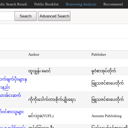
blic Search Result
Public Booklist
Borrowing Analysis
Recommend
Author
Publisher
ထူးချွန်၊ မောင်
ဓူဝံစာအုပ်တိုက်
ဖျက်ပိုးများနှ
ဖြူသဇင်စာပေတိုက်
်းနည်း
်သောအ်ငးဆက်
ကိုကို၊ဒေါက်တာ(စိုက်ပျိုးရေး)
ဖြူသဇင်စာပေတိုက်
ဝင်စားသူများ
မင်းသုခ(YUFL)
Autumn Publishing