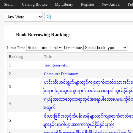
Search
Catalog Browse
My Library
Register
New Arrival
Pu
Book Borrowing Rankings
Limit Time
Limitations
Ranking
Title
1
Test Reservation
2
Computer Dictionary
ဟင်းသီးဟင်းရွက်များတွင်ကျရောက်တတ်သောအင်းဆက်
3
င့်ရောဂါများတွင်ကျရောက်တတ်သောရောဂါကွယ်နှိမ်နှင
ဂျပန်ဘာသာလေ့လာရာတွင်အရေးပါသောKANJIကိုစိတ်
4
အတွက်
စီးပွားဖြစ်အလှစိုက်ပန်းမာန်များတွင်ကျရောက်တတ
5
များနှင့်ရောဂါများအားကာကွယ်နှိမ်နှင်းနည်း