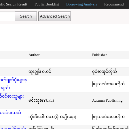
blic Search Result
Public Booklist
Borrowing Analysis
Recommend
Author
Publisher
ထူးချွန်၊ မောင်
ဓူဝံစာအုပ်တိုက်
ဖျက်ပိုးများနှ
ဖြူသဇင်စာပေတိုက်
်းနည်း
ဝင်စားသူများ
မင်းသုခ(YUFL)
Autumn Publishing
်သောအ်ငးဆက်
ကိုကို၊ဒေါက်တာ(စိုက်ပျိုးရေး)
ဖြူသဇင်စာပေတိုက်