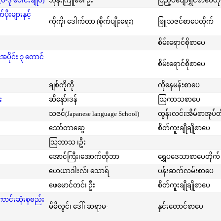
-ဒု ပေါင်းချုပ်)
ဘုန်းကြူဖေ၊ ဦး
ပြည့်ဝပျော်ရွှင်စာပေတိ
းများနှင့်
ကိုကို၊ ဒေါက်တာ (စိုက်ပျိုးရေး)
ဖြူသဇင်စာပေတိုက်
စိမ်းရောင်စိုစာပေ
အပိုင်း ၃ တောင်
စိမ်းရောင်စိုစာပေ
ချစ်ကိုကို
ကိုနေမန်းစာပေ
း
ဆီနော်၊ဒန်
ဩကာသစာပေ
သဇင်(Japanese language School)
ထွန်းလင်းအိမ်စာအုပ်တ
သော်တာဆွေ
စိတ်ကူးချိုချိုစာပေ
သြဘာသ ၊ဦး
အောင်ကြီး၊အောက်တိုဘာ
ရွှေပဒေသာစာပေတိုက်
ဟေယာဒါးလ်၊ သောရ်
ပန်းဆက်လမ်းစာပေ
ဖေမောင်တင်၊ ဦး
စိတ်ကူးချိုချိုစာပေ
ကောင်းဆုံးစုစည်း
မိမိလွင်၊ ဒေါ်၊ ဆရာမ-
နှင်းတောင်စာပေ