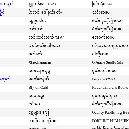
့ဝှက်ချက်
နျူဟန်(MOTAA)
မြင်းခြံစာပေ
ုင်
ဖီးလစ်၊ ဒေါ်နယ်၊ တီ-
သင်းစာပေ
ရွှေဥဒေါင်း
စိတ်ကူးချိုချိုစာပေ
ထွန်းသစ်
စိတ်ကူးချိုချိုစာပေ
လင်းလင်းသက် (M A )
အေဇက်စာပေ
ယက်စကီ၊ဒေါ်စတာ
ကံ့ကော်ဝတ်ရည်စာပေ
ခက်ဇော်
ငါတို့စာပေ
Xiao,Jiangnan
G.Apple Studio Sdn.
မင်းသန်းထွဋ်
စွယ်တော်စာပေ
းအတွက်
မစကီဆန်ဆီ
Progress စာပေ
Blyton,Guid
Hoder childrens Books
်
ခင်ခင်ထူး
ဓူဝံစာအုပ်တိုက်
ဝင်းဖေ
စိတ်ကူးချိုချိုစာပေ
ရွှေမျှား၊ ဒဂုန် -
Quality Publishing Ho
ကလီယား၊ ဂျိမ်းစ်
FORTUNE PUBLISHI