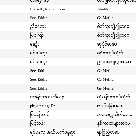
တရော့၊ ဒေ့
ဇာစ်မြစ်စာအုပ်ထုတ်ဝ
Russell , Rachel Renee
Aladdin
See, Eddie
Ge Meilia
ညီပုလေး
စိတ်ကူးချိုချိုစာပေ
မြစကြာ
စိတ်ကူးချိုချိုစာပေ
နွေဦး
ဆုပိုင်စာပေ
ခင်ခင်ထူး
ဓူဝံစာအုပ်တိုက်
ခင်ခင်ထူး
ဥဒယကျေးရွာစာပေ
See, Eddie
Ge Meilia
See, Eddie
Ge Meilia
See, Eddie
Ge Meilia
အာရင်ဘတ်၊ အီလျာ
တိုးမြစ်စာအုပ်တိုက်
ပါ
phyo paing, Dr
ဇာတိမြေစာပေ
မြသန်းတင့်
ဘဝတက္ကသိုလ်စာပေ
မြင့်သန်း
နှစ်ကာလများစာပေ
ရစ်ပလေ၊အယ်လက်ဇန္ဒရား
ရာပြည့်စာပေ