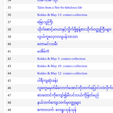
34
တစ်+တစ်=သုံး
35
Tales from a Not-So-fabulous life
36
Kokko & May 13: comics collection
37
မြေးသူကြီး
38
သိုက်စောင့်မာယာနှင့်လှိုက်ဖို့စွန့်စားသိုက်ဝတ္ထုကြီးများ
39
လွယ်ကူလေ့လာဂျပန်ဘာသာ
40
တောမင်းသမီး
41
မအိမ်ကံ
42
Kokko & May 5: comics collection
43
Kokko & May 10: comics collection
44
Kokko & May 12: comics collection
45
ပါရီကျဆုံးခန်း
46
လူတွေမမှတ်မိလောက်အောင်တိုးတက်ပြောင်းလဲလိုက်
47
ဓားတောင်ကိုကျော်၍မီးပင်လယ်ကိုဖြတ်မည်
48
နယ်ဘက်ကျေးဘက်မှဝတ္ထုများ
49
စကားလက်: လေရူးသုန်သုန်