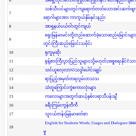
6
အရှေ့တိုင်းကောဇာဂြိုဟ်စီးဂြိုဟ်နင်း ဟောနည်းကျမ်း (ပ
သစ်သီးပင်များတွင်ကျရောက်တတ်သောအင်းဆက်ဖျက်ပို
7
ရောဂါများအား ကာကွယ်နှိမ်နှင်းနည်း
8
အာရှနယ်ပယ်ဝါးတွင်ကျယ်
ရှေးမြန်မာမင်းတို့တည်ဆောက်ခဲ့သောဆည်မြောင်းများ
9
တွင်းကြီးဆည်မြောင်းသမိုင်း
10
ရုက္ခမုဆိုး
11
စွန့်စားကြီးပွားပြည်သူများ(သို့မဟုတ်)အစ္စရေးနိုင်ငံသာ
12
သင်ယူလေ့လာN5သဒ္ဒါပေါင်းချုပ်
13
ရာပြည့်အမှတ်တရလွမ်းတသသ
14
သံတူကြောင်းကွဲစကားလုံးများ
15
ကလေးများအတွက်ဆယ့်နှစ်လရာသီပန်းချီ
16
ခရီးကြမ်းကွန်တီကီ
17
သူငယ်တန်းမြန်မာဖတ်စာ
English for Students Words, Usages and Dialogues အ
18
မှု