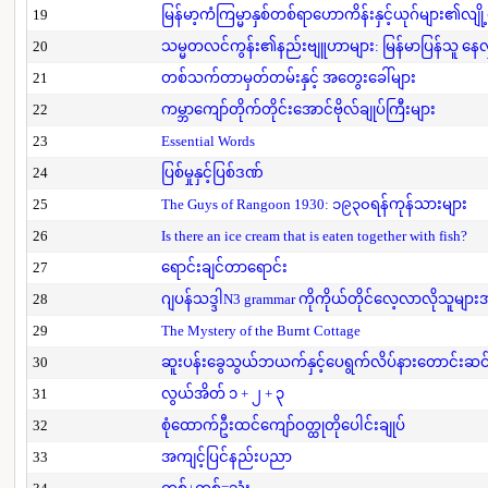
19
မြန်မာ့ကံကြမ္မာနှစ်တစ်ရာဟောကိန်းနှင့်ယုဂ်များ၏လျို
20
သမ္မတလင်ကွန်း၏နည်းဗျူဟာများ: မြန်မာပြန်သူ နေလှိ
21
တစ်သက်တာမှတ်တမ်းနှင့် အတွေးခေါ်များ
22
ကမ္ဘာကျော်တိုက်တိုင်းအောင်ဗိုလ်ချုပ်ကြီးများ
23
Essential Words
24
ပြစ်မှုနှင့်ပြစ်ဒဏ်
25
The Guys of Rangoon 1930: ၁၉၃၀ရန်ကုန်သားများ
26
Is there an ice cream that is eaten together with fish?
27
ရောင်းချင်တာရောင်း
28
ဂျပန်သဒ္ဒါN3 grammar ကိုကိုယ်တိုင်လေ့လာလိုသူမျာ
29
The Mystery of the Burnt Cottage
30
ဆူးပန်းခွေသွယ်ဘယက်နှင့်ပေရွက်လိပ်နားတောင်းဆင
31
လွယ်အိတ် ၁ + ၂ + ၃
32
စုံထောက်ဦးထင်ကျော်ဝတ္ထုတိုပေါင်းချုပ်
33
အကျင့်ပြင်နည်းပညာ