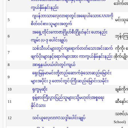
ဒေါက်တာ(
ကွယ်နှိမ်နှင်းနည်း
ဂျပန်ဘာသာလေ့လာရာတွင်အရေးပါသောKANJIကို
5
မင်းသု
စိတ်ဝင်စားသူများအတွက်
အရှေ့တိုင်းကောဇာဂြိုဟ်စီးဂြိုဟ်နင်း ဟောနည်း
6
ဘုန်းကြ
ကျမ်း (ပ-ဒု ပေါင်းချုပ်)
သစ်သီးပင်များတွင်ကျရောက်တတ်သောအင်းဆက်
ကိုကို၊
7
ဖျက်ပိုးများနှင့်ရောဂါများအား ကာကွယ်နှိမ်နှင်းနည်း
(စိုက်ပျို
8
အာရှနယ်ပယ်ဝါးတွင်ကျယ်
ရှေးမြန်မာမင်းတို့တည်ဆောက်ခဲ့သောဆည်မြောင်း
9
များအပိုင်း ၃ တောင်တွင်းကြီးဆည်မြောင်းသမိုင်း
10
ရုက္ခမုဆိုး
ချစ်ကိုက
စွန့်စားကြီးပွားပြည်သူများ(သို့မဟုတ်)အစ္စရေး
11
ဆီနော်၊
နိုင်ငံသား
သဇင်(Ja
12
သင်ယူလေ့လာN5သဒ္ဒါပေါင်းချုပ်
School)