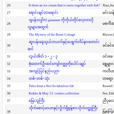
26
Is there an ice cream that is eaten together with fish?
Xiao,Ji
27
ရောင်းချင်တာရောင်း
မင်းသန်
ဂျပန်သဒ္ဒါN3 grammar ကိုကိုယ်တိုင်လေ့လာလို
28
မစကီဆ
သူများအတွက်
29
The Mystery of the Burnt Cottage
Blyton,
ဆူးပန်းခွေသွယ်ဘယက်နှင့်ပေရွက်လိပ်နားတောင်း
30
ခင်ခင်ထ
ဆင်
31
လွယ်အိတ် ၁ + ၂ + ၃
ဝင်းဖေ
32
စုံထောက်ဦးထင်ကျော်ဝတ္ထုတိုပေါင်းချုပ်
ရွှေမျှား၊
33
အကျင့်ပြင်နည်းပညာ
ကလီယား၊
34
တစ်+တစ်=သုံး
တရော့၊ 
35
Tales from a Not-So-fabulous life
Russell 
36
Kokko & May 13: comics collection
See, Ed
37
မြေးသူကြီး
ညီပုလေ
သိုက်စောင့်မာယာနှင့်လှိုက်ဖို့စွန့်စားသိုက်ဝတ္ထုကြီး
38
မြစကြာ