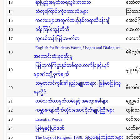
13
ရာပြည့်အမှတ်တရလွမ်းတသသ
သော်တ
14
သံတူကြောင်းကွဲစကားလုံးများ
သြဘာသ
15
ကလေးများအတွက်ဆယ့်နှစ်လရာသီပန်းချီ
အောင်က
16
ခရီးကြမ်းကွန်တီကီ
ဟေယာဒ
17
သူငယ်တန်းမြန်မာဖတ်စာ
ဖေမောင
English for Students Words, Usages and Dialogues
18
မိမိလွင
အကောင်းဆုံးစုစည်းမှု
မြန်မာ့ကံကြမ္မာနှစ်တစ်ရာဟောကိန်းနှင့်ယုဂ်
19
နျူဟန်
များ၏လျို့ဝှက်ချက်
သမ္မတလင်ကွန်း၏နည်းဗျူဟာများ: မြန်မာပြန်သူ
20
ဖီးလစ်၊
နေလှိုင်
21
တစ်သက်တာမှတ်တမ်းနှင့် အတွေးခေါ်များ
ရွှေဥဒေါ
22
ကမ္ဘာကျော်တိုက်တိုင်းအောင်ဗိုလ်ချုပ်ကြီးများ
ထွန်းသ
23
Essential Words
လင်းလင
24
ပြစ်မှုနှင့်ပြစ်ဒဏ်
ယက်စက
25
The Guys of Rangoon 1930: ၁၉၃၀ရန်ကုန်သားများ
ခက်ဇော