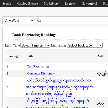
Search
Catalog Browse
My Library
Register
New Arrival
Pub
Book Borrowing Rankings
Limit Time
Limitations
Ranking
Title
Author
1
Test Reservation
2
Computer Dictionary
ထူးချွန်
ဟင်းသီးဟင်းရွက်များတွင်ကျရောက်တတ်သော
3
အင်းဆက်ဖျက်ပိုးများနှင့်ရောဂါများတွင်ကျရောက်
တတ်သောရောဂါကွယ်နှိမ်နှင်းနည်း
စီးပွားဖြစ်အလှစိုက်ပန်းမာန်များတွင်ကျရောက်
ကိုကို၊
4
တတ်သောအ်ငးဆက်များနှင့်ရောဂါများအားကာ