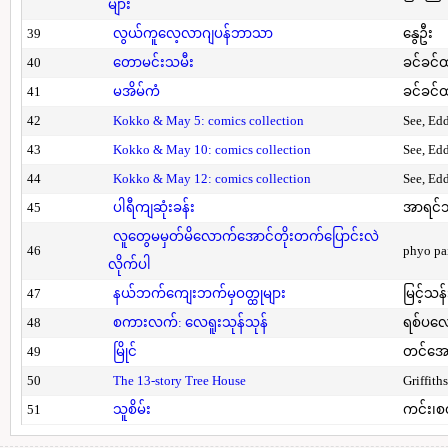
များ
39
လွယ်ကူလေ့လာဂျပန်ဘာသာ
နွေဦး
40
တောမင်းသမီး
ခင်ခင်ထ
41
မအိမ်ကံ
ခင်ခင်ထ
42
Kokko & May 5: comics collection
See, Ed
43
Kokko & May 10: comics collection
See, Ed
44
Kokko & May 12: comics collection
See, Ed
45
ပါရီကျဆုံးခန်း
အာရင်ဘ
လူတွေမမှတ်မိလောက်အောင်တိုးတက်ပြောင်းလဲ
46
phyo pa
လိုက်ပါ
47
နယ်ဘက်ကျေးဘက်မှဝတ္ထုများ
မြင့်သန်
48
စကားလက်: လေရူးသုန်သုန်
ရစ်ပလေ
49
မြိုင်
တင်အော
50
The 13-story Tree House
Griffith
51
သူစိမ်း
ကင်း၊စ