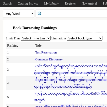
Search
Catalog Browse
My Library
Register
New Arrival
Pu
Book Borrowing Rankings
Limit Time
Limitations
Ranking
Title
1
Test Reservation
2
Computer Dictionary
ဟင်းသီးဟင်းရွက်များတွင်ကျရောက်တတ်သောအင်းဆက်
3
င့်ရောဂါများတွင်ကျရောက်တတ်သောရောဂါကွယ်နှိမ်နှင
စီးပွားဖြစ်အလှစိုက်ပန်းမာန်များတွင်ကျရောက်တတ
4
များနှင့်ရောဂါများအားကာကွယ်နှိမ်နှင်းနည်း
ဂျပန်ဘာသာလေ့လာရာတွင်အရေးပါသောKANJIကိုစိတ်
5
အတွက်