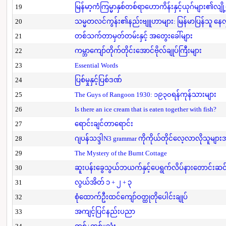
19
မြန်မာ့ကံကြမ္မာနှစ်တစ်ရာဟောကိန်းနှင့်ယုဂ်များ၏လျို
20
သမ္မတလင်ကွန်း၏နည်းဗျူဟာများ: မြန်မာပြန်သူ နေလှိ
21
တစ်သက်တာမှတ်တမ်းနှင့် အတွေးခေါ်များ
22
ကမ္ဘာကျော်တိုက်တိုင်းအောင်ဗိုလ်ချုပ်ကြီးများ
23
Essential Words
24
ပြစ်မှုနှင့်ပြစ်ဒဏ်
25
The Guys of Rangoon 1930: ၁၉၃၀ရန်ကုန်သားများ
26
Is there an ice cream that is eaten together with fish?
27
ရောင်းချင်တာရောင်း
28
ဂျပန်သဒ္ဒါN3 grammar ကိုကိုယ်တိုင်လေ့လာလိုသူမျာ
29
The Mystery of the Burnt Cottage
30
ဆူးပန်းခွေသွယ်ဘယက်နှင့်ပေရွက်လိပ်နားတောင်းဆင
31
လွယ်အိတ် ၁ + ၂ + ၃
32
စုံထောက်ဦးထင်ကျော်ဝတ္ထုတိုပေါင်းချုပ်
33
အကျင့်ပြင်နည်းပညာ