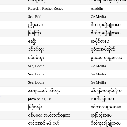
တရော့၊ ဒေ့
ဇာစ်မြစ်စာအုပ်ထုတ်ဝ
Russell , Rachel Renee
Aladdin
See, Eddie
Ge Meilia
ညီပုလေး
စိတ်ကူးချိုချိုစာပေ
မြစကြာ
စိတ်ကူးချိုချိုစာပေ
နွေဦး
ဆုပိုင်စာပေ
ခင်ခင်ထူး
ဓူဝံစာအုပ်တိုက်
ခင်ခင်ထူး
ဥဒယကျေးရွာစာပေ
See, Eddie
Ge Meilia
See, Eddie
Ge Meilia
See, Eddie
Ge Meilia
အာရင်ဘတ်၊ အီလျာ
တိုးမြစ်စာအုပ်တိုက်
ပါ
phyo paing, Dr
ဇာတိမြေစာပေ
မြင့်သန်း
နှစ်ကာလများစာပေ
ရစ်ပလေ၊အယ်လက်ဇန္ဒရား
ရာပြည့်စာပေ
တင်အောင်၊ဗန်းမော်
စိတ်ကူးချိုချိုစာပေ