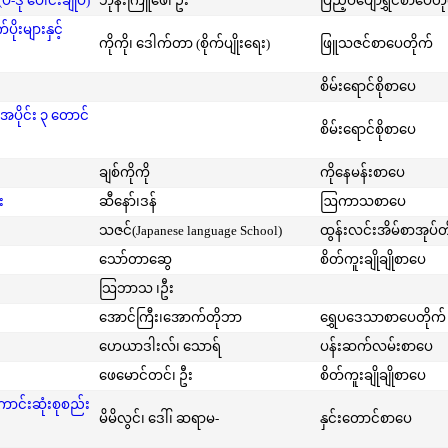
-ဒု ပေါင်းချုပ်)
ဘုန်းကြူဖေ၊ ဦး
ပြည့်ဝပျော်ရွှင်စာပေတိ
းများနှင့်
ကိုကို၊ ဒေါက်တာ (စိုက်ပျိုးရေး)
ဖြူသဇင်စာပေတိုက်
စိမ်းရောင်စိုစာပေ
အပိုင်း ၃ တောင်
စိမ်းရောင်စိုစာပေ
ချစ်ကိုကို
ကိုနေမန်းစာပေ
း
ဆီနော်၊ဒန်
ဩကာသစာပေ
သဇင်(Japanese language School)
ထွန်းလင်းအိမ်စာအုပ်တ
သော်တာဆွေ
စိတ်ကူးချိုချိုစာပေ
သြဘာသ ၊ဦး
အောင်ကြီး၊အောက်တိုဘာ
ရွှေပဒေသာစာပေတိုက်
ဟေယာဒါးလ်၊ သောရ်
ပန်းဆက်လမ်းစာပေ
ဖေမောင်တင်၊ ဦး
စိတ်ကူးချိုချိုစာပေ
ကောင်းဆုံးစုစည်း
မိမိလွင်၊ ဒေါ်၊ ဆရာမ-
နှင်းတောင်စာပေ