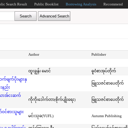
blic Search Result
Public Booklist
Borrowing Analysis
Recommend
Author
Publisher
ထူးချွန်၊ မောင်
ဓူဝံစာအုပ်တိုက်
ဖျက်ပိုးများနှ
ဖြူသဇင်စာပေတိုက်
်းနည်း
်သောအ်ငးဆက်
ကိုကို၊ဒေါက်တာ(စိုက်ပျိုးရေး)
ဖြူသဇင်စာပေတိုက်
ဝင်စားသူများ
မင်းသုခ(YUFL)
Autumn Publishing