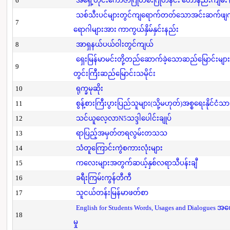
6
အရှေ့တိုင်းကောဇာဂြိုဟ်စီးဂြိုဟ်နင်း ဟောနည်းကျမ်း (ပ
သစ်သီးပင်များတွင်ကျရောက်တတ်သောအင်းဆက်ဖျက်ပို
7
ရောဂါများအား ကာကွယ်နှိမ်နှင်းနည်း
8
အာရှနယ်ပယ်ဝါးတွင်ကျယ်
ရှေးမြန်မာမင်းတို့တည်ဆောက်ခဲ့သောဆည်မြောင်းများ
9
တွင်းကြီးဆည်မြောင်းသမိုင်း
10
ရုက္ခမုဆိုး
11
စွန့်စားကြီးပွားပြည်သူများ(သို့မဟုတ်)အစ္စရေးနိုင်ငံသာ
12
သင်ယူလေ့လာN5သဒ္ဒါပေါင်းချုပ်
13
ရာပြည့်အမှတ်တရလွမ်းတသသ
14
သံတူကြောင်းကွဲစကားလုံးများ
15
ကလေးများအတွက်ဆယ့်နှစ်လရာသီပန်းချီ
16
ခရီးကြမ်းကွန်တီကီ
17
သူငယ်တန်းမြန်မာဖတ်စာ
English for Students Words, Usages and Dialogues အ
18
မှု