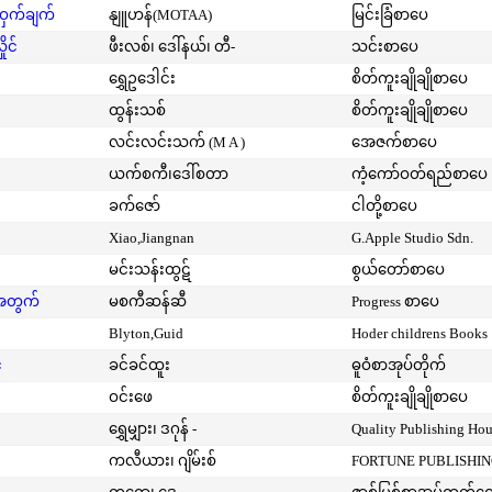
့ဝှက်ချက်
နျူဟန်(MOTAA)
မြင်းခြံစာပေ
ုင်
ဖီးလစ်၊ ဒေါ်နယ်၊ တီ-
သင်းစာပေ
ရွှေဥဒေါင်း
စိတ်ကူးချိုချိုစာပေ
ထွန်းသစ်
စိတ်ကူးချိုချိုစာပေ
လင်းလင်းသက် (M A )
အေဇက်စာပေ
ယက်စကီ၊ဒေါ်စတာ
ကံ့ကော်ဝတ်ရည်စာပေ
ခက်ဇော်
ငါတို့စာပေ
Xiao,Jiangnan
G.Apple Studio Sdn.
မင်းသန်းထွဋ်
စွယ်တော်စာပေ
းအတွက်
မစကီဆန်ဆီ
Progress စာပေ
Blyton,Guid
Hoder childrens Books
်
ခင်ခင်ထူး
ဓူဝံစာအုပ်တိုက်
ဝင်းဖေ
စိတ်ကူးချိုချိုစာပေ
ရွှေမျှား၊ ဒဂုန် -
Quality Publishing Ho
ကလီယား၊ ဂျိမ်းစ်
FORTUNE PUBLISHI