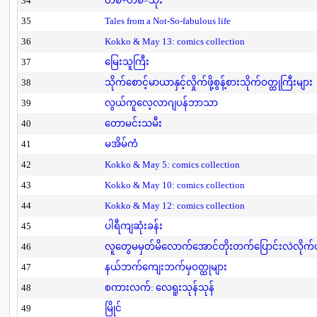
34
တစ်+တစ်=သုံး
35
Tales from a Not-So-fabulous life
36
Kokko & May 13: comics collection
37
မြေးသူကြီး
38
သိုက်စောင့်မာယာနှင့်လှိုက်ဖို့စွန့်စားသိုက်ဝတ္ထုကြီးများ
39
လွယ်ကူလေ့လာဂျပန်ဘာသာ
40
တောမင်းသမီး
41
မအိမ်ကံ
42
Kokko & May 5: comics collection
43
Kokko & May 10: comics collection
44
Kokko & May 12: comics collection
45
ပါရီကျဆုံးခန်း
46
လူတွေမမှတ်မိလောက်အောင်တိုးတက်ပြောင်းလဲလိုက်
47
နယ်ဘက်ကျေးဘက်မှဝတ္ထုများ
48
စကားလက်: လေရူးသုန်သုန်
49
မြိုင်