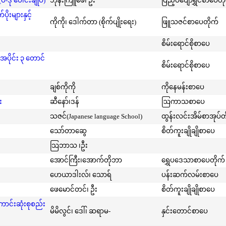
-ဒု ပေါင်းချုပ်)
ဘုန်းကြူဖေ၊ ဦး
ပြည့်ဝပျော်ရွှင်စာပေတိ
းများနှင့်
ကိုကို၊ ဒေါက်တာ (စိုက်ပျိုးရေး)
ဖြူသဇင်စာပေတိုက်
စိမ်းရောင်စိုစာပေ
အပိုင်း ၃ တောင်
စိမ်းရောင်စိုစာပေ
ချစ်ကိုကို
ကိုနေမန်းစာပေ
း
ဆီနော်၊ဒန်
ဩကာသစာပေ
သဇင်(Japanese language School)
ထွန်းလင်းအိမ်စာအုပ်တ
သော်တာဆွေ
စိတ်ကူးချိုချိုစာပေ
သြဘာသ ၊ဦး
အောင်ကြီး၊အောက်တိုဘာ
ရွှေပဒေသာစာပေတိုက်
ဟေယာဒါးလ်၊ သောရ်
ပန်းဆက်လမ်းစာပေ
ဖေမောင်တင်၊ ဦး
စိတ်ကူးချိုချိုစာပေ
ကောင်းဆုံးစုစည်း
မိမိလွင်၊ ဒေါ်၊ ဆရာမ-
နှင်းတောင်စာပေ