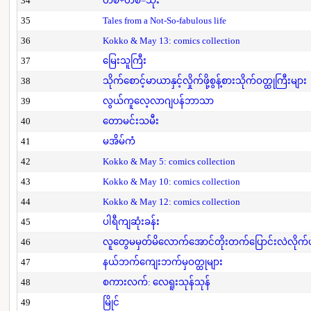
34
တစ်+တစ်=သုံး
35
Tales from a Not-So-fabulous life
36
Kokko & May 13: comics collection
37
မြေးသူကြီး
38
သိုက်စောင့်မာယာနှင့်လှိုက်ဖို့စွန့်စားသိုက်ဝတ္ထုကြီးများ
39
လွယ်ကူလေ့လာဂျပန်ဘာသာ
40
တောမင်းသမီး
41
မအိမ်ကံ
42
Kokko & May 5: comics collection
43
Kokko & May 10: comics collection
44
Kokko & May 12: comics collection
45
ပါရီကျဆုံးခန်း
46
လူတွေမမှတ်မိလောက်အောင်တိုးတက်ပြောင်းလဲလိုက်
47
နယ်ဘက်ကျေးဘက်မှဝတ္ထုများ
48
စကားလက်: လေရူးသုန်သုန်
49
မြိုင်