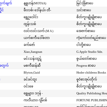
့ဝှက်ချက်
နျူဟန်(MOTAA)
မြင်းခြံစာပေ
ုင်
ဖီးလစ်၊ ဒေါ်နယ်၊ တီ-
သင်းစာပေ
ရွှေဥဒေါင်း
စိတ်ကူးချိုချိုစာပေ
ထွန်းသစ်
စိတ်ကူးချိုချိုစာပေ
လင်းလင်းသက် (M A )
အေဇက်စာပေ
ယက်စကီ၊ဒေါ်စတာ
ကံ့ကော်ဝတ်ရည်စာပေ
ခက်ဇော်
ငါတို့စာပေ
Xiao,Jiangnan
G.Apple Studio Sdn.
မင်းသန်းထွဋ်
စွယ်တော်စာပေ
းအတွက်
မစကီဆန်ဆီ
Progress စာပေ
Blyton,Guid
Hoder childrens Books
်
ခင်ခင်ထူး
ဓူဝံစာအုပ်တိုက်
ဝင်းဖေ
စိတ်ကူးချိုချိုစာပေ
ရွှေမျှား၊ ဒဂုန် -
Quality Publishing Ho
ကလီယား၊ ဂျိမ်းစ်
FORTUNE PUBLISHI