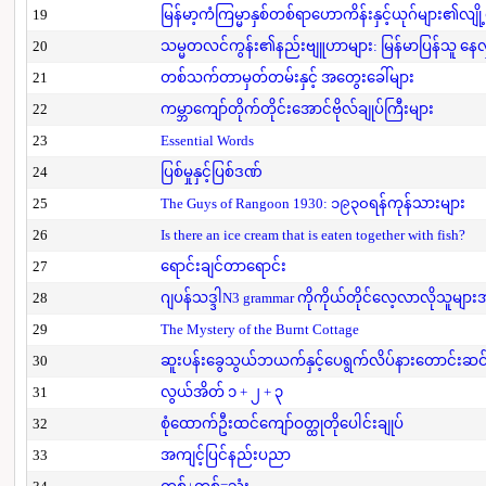
19
မြန်မာ့ကံကြမ္မာနှစ်တစ်ရာဟောကိန်းနှင့်ယုဂ်များ၏လျို
20
သမ္မတလင်ကွန်း၏နည်းဗျူဟာများ: မြန်မာပြန်သူ နေလှိ
21
တစ်သက်တာမှတ်တမ်းနှင့် အတွေးခေါ်များ
22
ကမ္ဘာကျော်တိုက်တိုင်းအောင်ဗိုလ်ချုပ်ကြီးများ
23
Essential Words
24
ပြစ်မှုနှင့်ပြစ်ဒဏ်
25
The Guys of Rangoon 1930: ၁၉၃၀ရန်ကုန်သားများ
26
Is there an ice cream that is eaten together with fish?
27
ရောင်းချင်တာရောင်း
28
ဂျပန်သဒ္ဒါN3 grammar ကိုကိုယ်တိုင်လေ့လာလိုသူမျာ
29
The Mystery of the Burnt Cottage
30
ဆူးပန်းခွေသွယ်ဘယက်နှင့်ပေရွက်လိပ်နားတောင်းဆင
31
လွယ်အိတ် ၁ + ၂ + ၃
32
စုံထောက်ဦးထင်ကျော်ဝတ္ထုတိုပေါင်းချုပ်
33
အကျင့်ပြင်နည်းပညာ