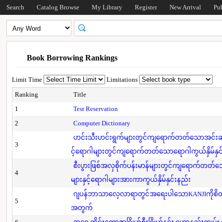
Search
Catalog Browse
My Library
Register
New Arrival
Pu
Book Borrowing Rankings
Limit Time
Limitations
Ranking
Title
1
Test Reservation
2
Computer Dictionary
ဟင်းသီးဟင်းရွက်များတွင်ကျရောက်တတ်သောအင်းဆက်
3
င့်ရောဂါများတွင်ကျရောက်တတ်သောရောဂါကွယ်နှိမ်နှင
စီးပွားဖြစ်အလှစိုက်ပန်းမာန်များတွင်ကျရောက်တတ
4
များနှင့်ရောဂါများအားကာကွယ်နှိမ်နှင်းနည်း
ဂျပန်ဘာသာလေ့လာရာတွင်အရေးပါသောKANJIကိုစိတ်
5
အတွက်