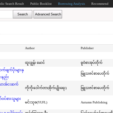
blic Search Result
Public Booklist
Borrowing Analysis
Recommend
Author
Publisher
ထူးချွန်၊ မောင်
ဓူဝံစာအုပ်တိုက်
ဖျက်ပိုးများနှ
ဖြူသဇင်စာပေတိုက်
်းနည်း
်သောအ်ငးဆက်
ကိုကို၊ဒေါက်တာ(စိုက်ပျိုးရေး)
ဖြူသဇင်စာပေတိုက်
ဝင်စားသူများ
မင်းသုခ(YUFL)
Autumn Publishing