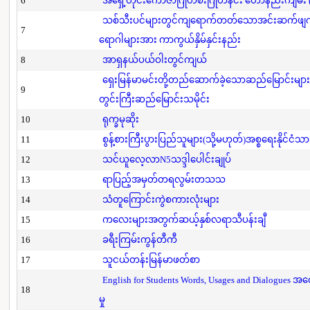
6
အရှေ့တိုင်းကောဇာဂြိုဟ်စီးဂြိုဟ်နင်း ဟောနည်းကျမ်း (ပ
သစ်သီးပင်များတွင်ကျရောက်တတ်သောအင်းဆက်ဖျက်ပို
7
ရောဂါများအား ကာကွယ်နှိမ်နှင်းနည်း
8
အာရှနယ်ပယ်ဝါးတွင်ကျယ်
ရှေးမြန်မာမင်းတို့တည်ဆောက်ခဲ့သောဆည်မြောင်းများ
9
တွင်းကြီးဆည်မြောင်းသမိုင်း
10
ရုက္ခမုဆိုး
11
စွန့်စားကြီးပွားပြည်သူများ(သို့မဟုတ်)အစ္စရေးနိုင်ငံသာ
12
သင်ယူလေ့လာN5သဒ္ဒါပေါင်းချုပ်
13
ရာပြည့်အမှတ်တရလွမ်းတသသ
14
သံတူကြောင်းကွဲစကားလုံးများ
15
ကလေးများအတွက်ဆယ့်နှစ်လရာသီပန်းချီ
16
ခရီးကြမ်းကွန်တီကီ
17
သူငယ်တန်းမြန်မာဖတ်စာ
English for Students Words, Usages and Dialogues အ
18
မှု