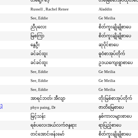
တရော့၊ ဒေ့
ဇာစ်မြစ်စာအုပ်ထုတ်ဝ
Russell , Rachel Renee
Aladdin
See, Eddie
Ge Meilia
ညီပုလေး
စိတ်ကူးချိုချိုစာပေ
မြစကြာ
စိတ်ကူးချိုချိုစာပေ
နွေဦး
ဆုပိုင်စာပေ
ခင်ခင်ထူး
ဓူဝံစာအုပ်တိုက်
ခင်ခင်ထူး
ဥဒယကျေးရွာစာပေ
See, Eddie
Ge Meilia
See, Eddie
Ge Meilia
See, Eddie
Ge Meilia
အာရင်ဘတ်၊ အီလျာ
တိုးမြစ်စာအုပ်တိုက်
ပါ
phyo paing, Dr
ဇာတိမြေစာပေ
မြင့်သန်း
နှစ်ကာလများစာပေ
ရစ်ပလေ၊အယ်လက်ဇန္ဒရား
ရာပြည့်စာပေ
တင်အောင်၊ဗန်းမော်
စိတ်ကူးချိုချိုစာပေ