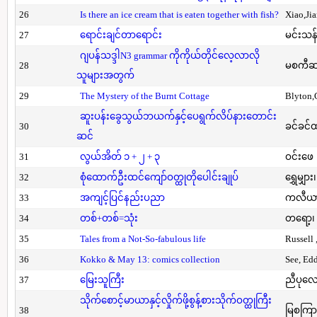
26
Is there an ice cream that is eaten together with fish?
Xiao,Ji
27
ရောင်းချင်တာရောင်း
မင်းသန်
ဂျပန်သဒ္ဒါN3 grammar ကိုကိုယ်တိုင်လေ့လာလို
28
မစကီဆ
သူများအတွက်
29
The Mystery of the Burnt Cottage
Blyton,
ဆူးပန်းခွေသွယ်ဘယက်နှင့်ပေရွက်လိပ်နားတောင်း
30
ခင်ခင်ထ
ဆင်
31
လွယ်အိတ် ၁ + ၂ + ၃
ဝင်းဖေ
32
စုံထောက်ဦးထင်ကျော်ဝတ္ထုတိုပေါင်းချုပ်
ရွှေမျှား၊
33
အကျင့်ပြင်နည်းပညာ
ကလီယား၊
34
တစ်+တစ်=သုံး
တရော့၊ 
35
Tales from a Not-So-fabulous life
Russell 
36
Kokko & May 13: comics collection
See, Ed
37
မြေးသူကြီး
ညီပုလေ
သိုက်စောင့်မာယာနှင့်လှိုက်ဖို့စွန့်စားသိုက်ဝတ္ထုကြီး
38
မြစကြာ