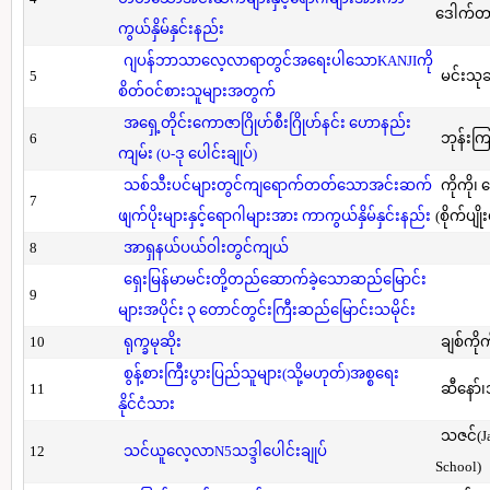
ဒေါက်တာ(
ကွယ်နှိမ်နှင်းနည်း
ဂျပန်ဘာသာလေ့လာရာတွင်အရေးပါသောKANJIကို
5
မင်းသု
စိတ်ဝင်စားသူများအတွက်
အရှေ့တိုင်းကောဇာဂြိုဟ်စီးဂြိုဟ်နင်း ဟောနည်း
6
ဘုန်းကြ
ကျမ်း (ပ-ဒု ပေါင်းချုပ်)
သစ်သီးပင်များတွင်ကျရောက်တတ်သောအင်းဆက်
ကိုကို၊
7
ဖျက်ပိုးများနှင့်ရောဂါများအား ကာကွယ်နှိမ်နှင်းနည်း
(စိုက်ပျို
8
အာရှနယ်ပယ်ဝါးတွင်ကျယ်
ရှေးမြန်မာမင်းတို့တည်ဆောက်ခဲ့သောဆည်မြောင်း
9
များအပိုင်း ၃ တောင်တွင်းကြီးဆည်မြောင်းသမိုင်း
10
ရုက္ခမုဆိုး
ချစ်ကိုက
စွန့်စားကြီးပွားပြည်သူများ(သို့မဟုတ်)အစ္စရေး
11
ဆီနော်၊
နိုင်ငံသား
သဇင်(Ja
12
သင်ယူလေ့လာN5သဒ္ဒါပေါင်းချုပ်
School)