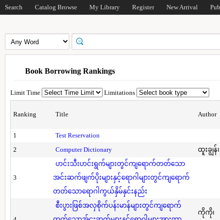
Search
Catalog Browse
My Library
Register
New Arrival
Pub
Book Borrowing Rankings
Limit Time
Limitations
Ranking
Title
Author
1
Test Reservation
2
Computer Dictionary
ထူးချွန်
ဟင်းသီးဟင်းရွက်များတွင်ကျရောက်တတ်သော
3
အင်းဆက်ဖျက်ပိုးများနှင့်ရောဂါများတွင်ကျရောက်
တတ်သောရောဂါကွယ်နှိမ်နှင်းနည်း
စီးပွားဖြစ်အလှစိုက်ပန်းမာန်များတွင်ကျရောက်
ကိုကို၊
4
တတ်သောအ်ငးဆက်များနှင့်ရောဂါများအားကာ