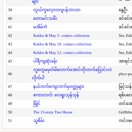
များ
39
လွယ်ကူလေ့လာဂျပန်ဘာသာ
နွေဦး
40
တောမင်းသမီး
ခင်ခင်ထ
41
မအိမ်ကံ
ခင်ခင်ထ
42
Kokko & May 5: comics collection
See, Ed
43
Kokko & May 10: comics collection
See, Ed
44
Kokko & May 12: comics collection
See, Ed
45
ပါရီကျဆုံးခန်း
အာရင်ဘ
လူတွေမမှတ်မိလောက်အောင်တိုးတက်ပြောင်းလဲ
46
phyo pa
လိုက်ပါ
47
နယ်ဘက်ကျေးဘက်မှဝတ္ထုများ
မြင့်သန်
48
စကားလက်: လေရူးသုန်သုန်
ရစ်ပလေ
49
မြိုင်
တင်အော
50
The 13-story Tree House
Griffith
51
သူစိမ်း
ကင်း၊စ