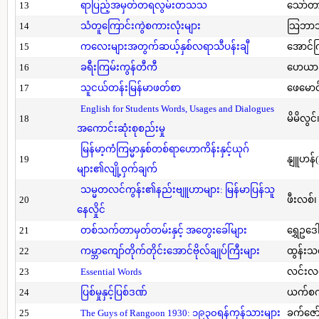
13
ရာပြည့်အမှတ်တရလွမ်းတသသ
သော်တ
14
သံတူကြောင်းကွဲစကားလုံးများ
သြဘာသ
15
ကလေးများအတွက်ဆယ့်နှစ်လရာသီပန်းချီ
အောင်က
16
ခရီးကြမ်းကွန်တီကီ
ဟေယာဒ
17
သူငယ်တန်းမြန်မာဖတ်စာ
ဖေမောင
English for Students Words, Usages and Dialogues
18
မိမိလွင
အကောင်းဆုံးစုစည်းမှု
မြန်မာ့ကံကြမ္မာနှစ်တစ်ရာဟောကိန်းနှင့်ယုဂ်
19
နျူဟန်
များ၏လျို့ဝှက်ချက်
သမ္မတလင်ကွန်း၏နည်းဗျူဟာများ: မြန်မာပြန်သူ
20
ဖီးလစ်၊
နေလှိုင်
21
တစ်သက်တာမှတ်တမ်းနှင့် အတွေးခေါ်များ
ရွှေဥဒေါ
22
ကမ္ဘာကျော်တိုက်တိုင်းအောင်ဗိုလ်ချုပ်ကြီးများ
ထွန်းသ
23
Essential Words
လင်းလင
24
ပြစ်မှုနှင့်ပြစ်ဒဏ်
ယက်စက
25
The Guys of Rangoon 1930: ၁၉၃၀ရန်ကုန်သားများ
ခက်ဇော