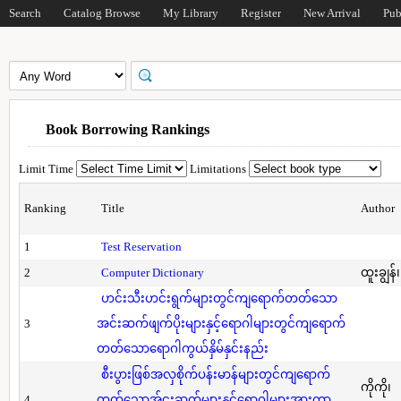
Search
Catalog Browse
My Library
Register
New Arrival
Pub
Book Borrowing Rankings
Limit Time
Limitations
Ranking
Title
Author
1
Test Reservation
2
Computer Dictionary
ထူးချွန်
ဟင်းသီးဟင်းရွက်များတွင်ကျရောက်တတ်သော
3
အင်းဆက်ဖျက်ပိုးများနှင့်ရောဂါများတွင်ကျရောက်
တတ်သောရောဂါကွယ်နှိမ်နှင်းနည်း
စီးပွားဖြစ်အလှစိုက်ပန်းမာန်များတွင်ကျရောက်
ကိုကို၊
4
တတ်သောအ်ငးဆက်များနှင့်ရောဂါများအားကာ