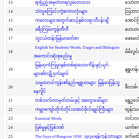
13
ရာပြည့်အမှတ်တရလွမ်းတသသ
သော်တ
14
သံတူကြောင်းကွဲစကားလုံးများ
သြဘာသ
15
ကလေးများအတွက်ဆယ့်နှစ်လရာသီပန်းချီ
အောင်က
16
ခရီးကြမ်းကွန်တီကီ
ဟေယာဒ
17
သူငယ်တန်းမြန်မာဖတ်စာ
ဖေမောင
English for Students Words, Usages and Dialogues
18
မိမိလွင
အကောင်းဆုံးစုစည်းမှု
မြန်မာ့ကံကြမ္မာနှစ်တစ်ရာဟောကိန်းနှင့်ယုဂ်
19
နျူဟန်
များ၏လျို့ဝှက်ချက်
သမ္မတလင်ကွန်း၏နည်းဗျူဟာများ: မြန်မာပြန်သူ
20
ဖီးလစ်၊
နေလှိုင်
21
တစ်သက်တာမှတ်တမ်းနှင့် အတွေးခေါ်များ
ရွှေဥဒေါ
22
ကမ္ဘာကျော်တိုက်တိုင်းအောင်ဗိုလ်ချုပ်ကြီးများ
ထွန်းသ
23
Essential Words
လင်းလင
24
ပြစ်မှုနှင့်ပြစ်ဒဏ်
ယက်စက
25
The Guys of Rangoon 1930: ၁၉၃၀ရန်ကုန်သားများ
ခက်ဇော