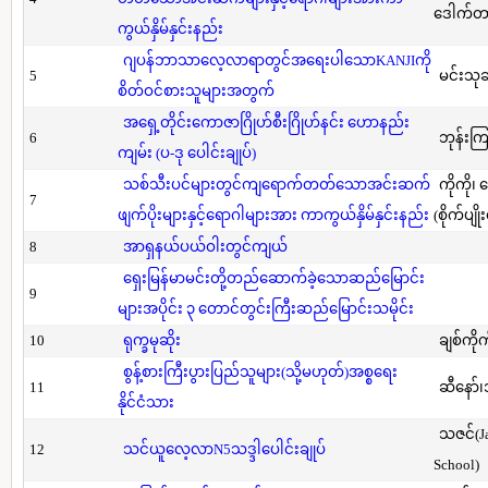
ဒေါက်တာ(
ကွယ်နှိမ်နှင်းနည်း
ဂျပန်ဘာသာလေ့လာရာတွင်အရေးပါသောKANJIကို
5
မင်းသု
စိတ်ဝင်စားသူများအတွက်
အရှေ့တိုင်းကောဇာဂြိုဟ်စီးဂြိုဟ်နင်း ဟောနည်း
6
ဘုန်းကြ
ကျမ်း (ပ-ဒု ပေါင်းချုပ်)
သစ်သီးပင်များတွင်ကျရောက်တတ်သောအင်းဆက်
ကိုကို၊
7
ဖျက်ပိုးများနှင့်ရောဂါများအား ကာကွယ်နှိမ်နှင်းနည်း
(စိုက်ပျို
8
အာရှနယ်ပယ်ဝါးတွင်ကျယ်
ရှေးမြန်မာမင်းတို့တည်ဆောက်ခဲ့သောဆည်မြောင်း
9
များအပိုင်း ၃ တောင်တွင်းကြီးဆည်မြောင်းသမိုင်း
10
ရုက္ခမုဆိုး
ချစ်ကိုက
စွန့်စားကြီးပွားပြည်သူများ(သို့မဟုတ်)အစ္စရေး
11
ဆီနော်၊
နိုင်ငံသား
သဇင်(Ja
12
သင်ယူလေ့လာN5သဒ္ဒါပေါင်းချုပ်
School)