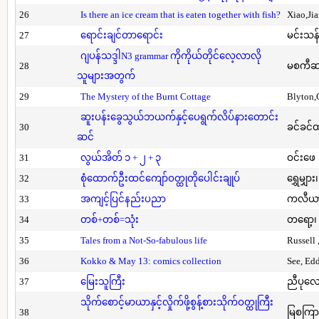
26
Is there an ice cream that is eaten together with fish?
Xiao,Ji
27
ရောင်းချင်တာရောင်း
မင်းသန်
ဂျပန်သဒ္ဒါN3 grammar ကိုကိုယ်တိုင်လေ့လာလို
28
မစကီဆ
သူများအတွက်
29
The Mystery of the Burnt Cottage
Blyton,
ဆူးပန်းခွေသွယ်ဘယက်နှင့်ပေရွက်လိပ်နားတောင်း
30
ခင်ခင်ထ
ဆင်
31
လွယ်အိတ် ၁ + ၂ + ၃
ဝင်းဖေ
32
စုံထောက်ဦးထင်ကျော်ဝတ္ထုတိုပေါင်းချုပ်
ရွှေမျှား၊
33
အကျင့်ပြင်နည်းပညာ
ကလီယား၊
34
တစ်+တစ်=သုံး
တရော့၊ 
35
Tales from a Not-So-fabulous life
Russell 
36
Kokko & May 13: comics collection
See, Ed
37
မြေးသူကြီး
ညီပုလေ
သိုက်စောင့်မာယာနှင့်လှိုက်ဖို့စွန့်စားသိုက်ဝတ္ထုကြီး
38
မြစကြာ