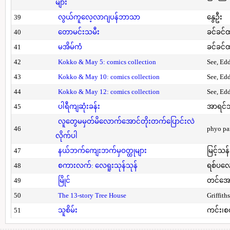
များ
39
လွယ်ကူလေ့လာဂျပန်ဘာသာ
နွေဦး
40
တောမင်းသမီး
ခင်ခင်ထ
41
မအိမ်ကံ
ခင်ခင်ထ
42
Kokko & May 5: comics collection
See, Ed
43
Kokko & May 10: comics collection
See, Ed
44
Kokko & May 12: comics collection
See, Ed
45
ပါရီကျဆုံးခန်း
အာရင်ဘ
လူတွေမမှတ်မိလောက်အောင်တိုးတက်ပြောင်းလဲ
46
phyo pa
လိုက်ပါ
47
နယ်ဘက်ကျေးဘက်မှဝတ္ထုများ
မြင့်သန်
48
စကားလက်: လေရူးသုန်သုန်
ရစ်ပလေ
49
မြိုင်
တင်အော
50
The 13-story Tree House
Griffith
51
သူစိမ်း
ကင်း၊စ