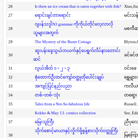
26
Is there an ice cream that is eaten together with fish?
Xiao,Ji
27
ရောင်းချင်တာရောင်း
မင်းသန်
ဂျပန်သဒ္ဒါN3 grammar ကိုကိုယ်တိုင်လေ့လာလို
28
မစကီဆ
သူများအတွက်
29
The Mystery of the Burnt Cottage
Blyton,
ဆူးပန်းခွေသွယ်ဘယက်နှင့်ပေရွက်လိပ်နားတောင်း
30
ခင်ခင်ထ
ဆင်
31
လွယ်အိတ် ၁ + ၂ + ၃
ဝင်းဖေ
32
စုံထောက်ဦးထင်ကျော်ဝတ္ထုတိုပေါင်းချုပ်
ရွှေမျှား၊
33
အကျင့်ပြင်နည်းပညာ
ကလီယား၊
34
တစ်+တစ်=သုံး
တရော့၊ 
35
Tales from a Not-So-fabulous life
Russell 
36
Kokko & May 13: comics collection
See, Ed
37
မြေးသူကြီး
ညီပုလေ
သိုက်စောင့်မာယာနှင့်လှိုက်ဖို့စွန့်စားသိုက်ဝတ္ထုကြီး
38
မြစကြာ