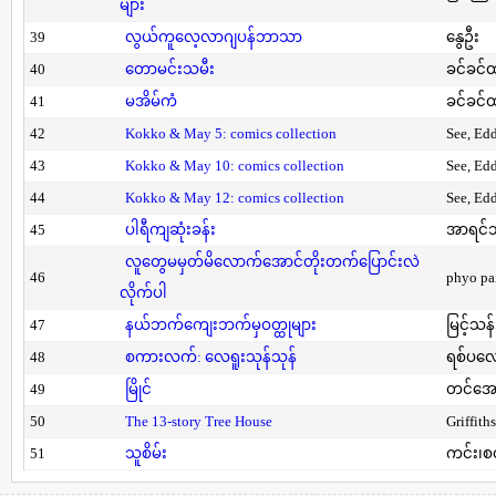
များ
39
လွယ်ကူလေ့လာဂျပန်ဘာသာ
နွေဦး
40
တောမင်းသမီး
ခင်ခင်ထ
41
မအိမ်ကံ
ခင်ခင်ထ
42
Kokko & May 5: comics collection
See, Ed
43
Kokko & May 10: comics collection
See, Ed
44
Kokko & May 12: comics collection
See, Ed
45
ပါရီကျဆုံးခန်း
အာရင်ဘ
လူတွေမမှတ်မိလောက်အောင်တိုးတက်ပြောင်းလဲ
46
phyo pa
လိုက်ပါ
47
နယ်ဘက်ကျေးဘက်မှဝတ္ထုများ
မြင့်သန်
48
စကားလက်: လေရူးသုန်သုန်
ရစ်ပလေ
49
မြိုင်
တင်အော
50
The 13-story Tree House
Griffith
51
သူစိမ်း
ကင်း၊စ