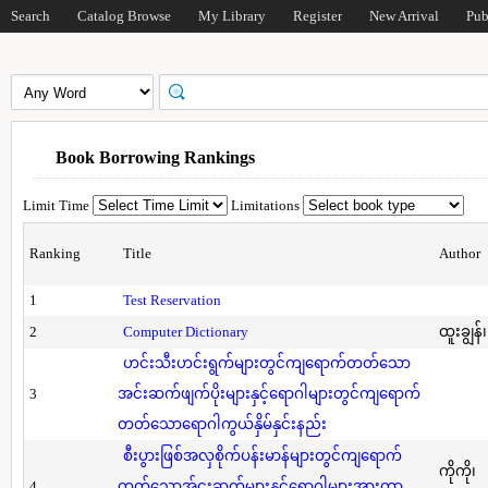
Search
Catalog Browse
My Library
Register
New Arrival
Pub
Book Borrowing Rankings
Limit Time
Limitations
Ranking
Title
Author
1
Test Reservation
2
Computer Dictionary
ထူးချွန်
ဟင်းသီးဟင်းရွက်များတွင်ကျရောက်တတ်သော
3
အင်းဆက်ဖျက်ပိုးများနှင့်ရောဂါများတွင်ကျရောက်
တတ်သောရောဂါကွယ်နှိမ်နှင်းနည်း
စီးပွားဖြစ်အလှစိုက်ပန်းမာန်များတွင်ကျရောက်
ကိုကို၊
4
တတ်သောအ်ငးဆက်များနှင့်ရောဂါများအားကာ