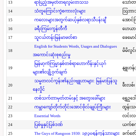
13
ရာပြည့်အမှတ်တရလွမ်းတသသ
သော်တ
14
သံတူကြောင်းကွဲစကားလုံးများ
သြဘာသ
15
ကလေးများအတွက်ဆယ့်နှစ်လရာသီပန်းချီ
အောင်က
16
ခရီးကြမ်းကွန်တီကီ
ဟေယာဒ
17
သူငယ်တန်းမြန်မာဖတ်စာ
ဖေမောင
English for Students Words, Usages and Dialogues
18
မိမိလွင
အကောင်းဆုံးစုစည်းမှု
မြန်မာ့ကံကြမ္မာနှစ်တစ်ရာဟောကိန်းနှင့်ယုဂ်
19
နျူဟန်
များ၏လျို့ဝှက်ချက်
သမ္မတလင်ကွန်း၏နည်းဗျူဟာများ: မြန်မာပြန်သူ
20
ဖီးလစ်၊
နေလှိုင်
21
တစ်သက်တာမှတ်တမ်းနှင့် အတွေးခေါ်များ
ရွှေဥဒေါ
22
ကမ္ဘာကျော်တိုက်တိုင်းအောင်ဗိုလ်ချုပ်ကြီးများ
ထွန်းသ
23
Essential Words
လင်းလင
24
ပြစ်မှုနှင့်ပြစ်ဒဏ်
ယက်စက
25
The Guys of Rangoon 1930: ၁၉၃၀ရန်ကုန်သားများ
ခက်ဇော