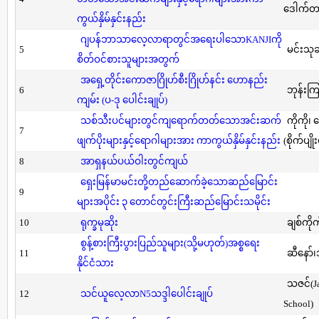
ဒေါက်တာ(
ကွယ်နှိမ်နှင်းနည်း
ဂျပန်ဘာသာလေ့လာရာတွင်အရေးပါသောKANJIကို
5
မင်းသု
စိတ်ဝင်စားသူများအတွက်
အရှေ့တိုင်းကောဇာဂြိုဟ်စီးဂြိုဟ်နင်း ဟောနည်း
6
ဘုန်းကြ
ကျမ်း (ပ-ဒု ပေါင်းချုပ်)
သစ်သီးပင်များတွင်ကျရောက်တတ်သောအင်းဆက်
ကိုကို၊
7
ဖျက်ပိုးများနှင့်ရောဂါများအား ကာကွယ်နှိမ်နှင်းနည်း
(စိုက်ပျို
8
အာရှနယ်ပယ်ဝါးတွင်ကျယ်
ရှေးမြန်မာမင်းတို့တည်ဆောက်ခဲ့သောဆည်မြောင်း
9
များအပိုင်း ၃ တောင်တွင်းကြီးဆည်မြောင်းသမိုင်း
10
ရုက္ခမုဆိုး
ချစ်ကိုက
စွန့်စားကြီးပွားပြည်သူများ(သို့မဟုတ်)အစ္စရေး
11
ဆီနော်၊
နိုင်ငံသား
သဇင်(Ja
12
သင်ယူလေ့လာN5သဒ္ဒါပေါင်းချုပ်
School)