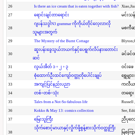
26
Is there an ice cream that is eaten together with fish?
Xiao,Ji
27
ရောင်းချင်တာရောင်း
မင်းသန်
ဂျပန်သဒ္ဒါN3 grammar ကိုကိုယ်တိုင်လေ့လာလို
28
မစကီဆ
သူများအတွက်
29
The Mystery of the Burnt Cottage
Blyton,
ဆူးပန်းခွေသွယ်ဘယက်နှင့်ပေရွက်လိပ်နားတောင်း
30
ခင်ခင်ထ
ဆင်
31
လွယ်အိတ် ၁ + ၂ + ၃
ဝင်းဖေ
32
စုံထောက်ဦးထင်ကျော်ဝတ္ထုတိုပေါင်းချုပ်
ရွှေမျှား၊
33
အကျင့်ပြင်နည်းပညာ
ကလီယား၊
34
တစ်+တစ်=သုံး
တရော့၊ 
35
Tales from a Not-So-fabulous life
Russell 
36
Kokko & May 13: comics collection
See, Ed
37
မြေးသူကြီး
ညီပုလေ
သိုက်စောင့်မာယာနှင့်လှိုက်ဖို့စွန့်စားသိုက်ဝတ္ထုကြီး
38
မြစကြာ