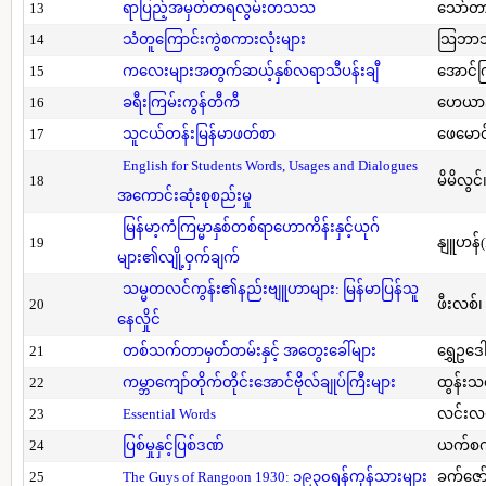
13
ရာပြည့်အမှတ်တရလွမ်းတသသ
သော်တ
14
သံတူကြောင်းကွဲစကားလုံးများ
သြဘာသ
15
ကလေးများအတွက်ဆယ့်နှစ်လရာသီပန်းချီ
အောင်က
16
ခရီးကြမ်းကွန်တီကီ
ဟေယာဒ
17
သူငယ်တန်းမြန်မာဖတ်စာ
ဖေမောင
English for Students Words, Usages and Dialogues
18
မိမိလွင
အကောင်းဆုံးစုစည်းမှု
မြန်မာ့ကံကြမ္မာနှစ်တစ်ရာဟောကိန်းနှင့်ယုဂ်
19
နျူဟန်
များ၏လျို့ဝှက်ချက်
သမ္မတလင်ကွန်း၏နည်းဗျူဟာများ: မြန်မာပြန်သူ
20
ဖီးလစ်၊
နေလှိုင်
21
တစ်သက်တာမှတ်တမ်းနှင့် အတွေးခေါ်များ
ရွှေဥဒေါ
22
ကမ္ဘာကျော်တိုက်တိုင်းအောင်ဗိုလ်ချုပ်ကြီးများ
ထွန်းသ
23
Essential Words
လင်းလင
24
ပြစ်မှုနှင့်ပြစ်ဒဏ်
ယက်စက
25
The Guys of Rangoon 1930: ၁၉၃၀ရန်ကုန်သားများ
ခက်ဇော