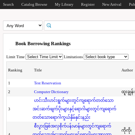
Search
Catalog Browse
My Library
Register
New Arrival
Pub
Book Borrowing Rankings
Limit Time
Limitations
Ranking
Title
Author
1
Test Reservation
2
Computer Dictionary
ထူးချွန်
ဟင်းသီးဟင်းရွက်များတွင်ကျရောက်တတ်သော
3
အင်းဆက်ဖျက်ပိုးများနှင့်ရောဂါများတွင်ကျရောက်
တတ်သောရောဂါကွယ်နှိမ်နှင်းနည်း
စီးပွားဖြစ်အလှစိုက်ပန်းမာန်များတွင်ကျရောက်
ကိုကို၊
4
တတ်သောအ်ငးဆက်များနှင့်ရောဂါများအားကာ