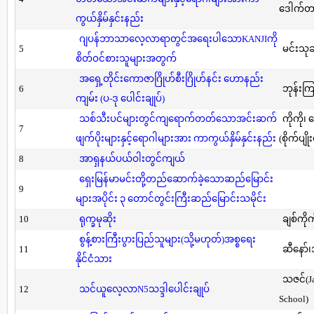
ဒေါက်တာ(
ကွယ်နှိမ်နှင်းနည်း
ဂျပန်ဘာသာလေ့လာရာတွင်အရေးပါသောKANJIကို
5
မင်းသု
စိတ်ဝင်စားသူများအတွက်
အရှေ့တိုင်းကောဇာဂြိုဟ်စီးဂြိုဟ်နင်း ဟောနည်း
6
ဘုန်းကြ
ကျမ်း (ပ-ဒု ပေါင်းချုပ်)
သစ်သီးပင်များတွင်ကျရောက်တတ်သောအင်းဆက်
ကိုကို၊
7
ဖျက်ပိုးများနှင့်ရောဂါများအား ကာကွယ်နှိမ်နှင်းနည်း
(စိုက်ပျို
8
အာရှနယ်ပယ်ဝါးတွင်ကျယ်
ရှေးမြန်မာမင်းတို့တည်ဆောက်ခဲ့သောဆည်မြောင်း
9
များအပိုင်း ၃ တောင်တွင်းကြီးဆည်မြောင်းသမိုင်း
10
ရုက္ခမုဆိုး
ချစ်ကိုက
စွန့်စားကြီးပွားပြည်သူများ(သို့မဟုတ်)အစ္စရေး
11
ဆီနော်၊
နိုင်ငံသား
သဇင်(Ja
12
သင်ယူလေ့လာN5သဒ္ဒါပေါင်းချုပ်
School)