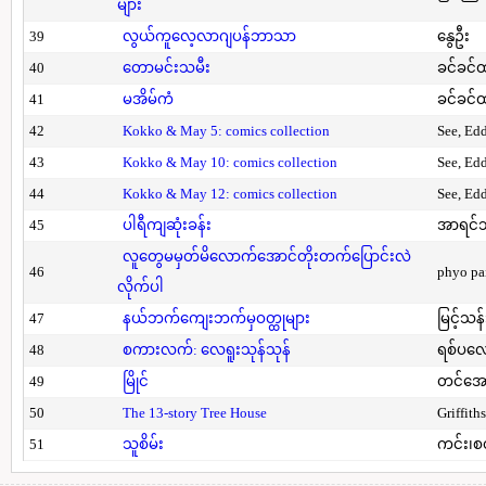
များ
39
လွယ်ကူလေ့လာဂျပန်ဘာသာ
နွေဦး
40
တောမင်းသမီး
ခင်ခင်ထ
41
မအိမ်ကံ
ခင်ခင်ထ
42
Kokko & May 5: comics collection
See, Ed
43
Kokko & May 10: comics collection
See, Ed
44
Kokko & May 12: comics collection
See, Ed
45
ပါရီကျဆုံးခန်း
အာရင်ဘ
လူတွေမမှတ်မိလောက်အောင်တိုးတက်ပြောင်းလဲ
46
phyo pa
လိုက်ပါ
47
နယ်ဘက်ကျေးဘက်မှဝတ္ထုများ
မြင့်သန်
48
စကားလက်: လေရူးသုန်သုန်
ရစ်ပလေ
49
မြိုင်
တင်အော
50
The 13-story Tree House
Griffith
51
သူစိမ်း
ကင်း၊စ