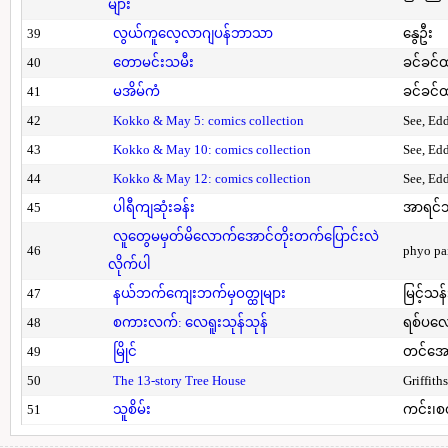
များ
39
လွယ်ကူလေ့လာဂျပန်ဘာသာ
နွေဦး
40
တောမင်းသမီး
ခင်ခင်ထ
41
မအိမ်ကံ
ခင်ခင်ထ
42
Kokko & May 5: comics collection
See, Ed
43
Kokko & May 10: comics collection
See, Ed
44
Kokko & May 12: comics collection
See, Ed
45
ပါရီကျဆုံးခန်း
အာရင်ဘ
လူတွေမမှတ်မိလောက်အောင်တိုးတက်ပြောင်းလဲ
46
phyo pa
လိုက်ပါ
47
နယ်ဘက်ကျေးဘက်မှဝတ္ထုများ
မြင့်သန်
48
စကားလက်: လေရူးသုန်သုန်
ရစ်ပလေ
49
မြိုင်
တင်အော
50
The 13-story Tree House
Griffith
51
သူစိမ်း
ကင်း၊စ