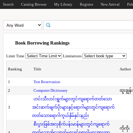
Search
Catalog Browse
My Library
Register
New Arrival
Pub
Book Borrowing Rankings
Limit Time
Limitations
Ranking
Title
Author
1
Test Reservation
2
Computer Dictionary
ထူးချွန်
ဟင်းသီးဟင်းရွက်များတွင်ကျရောက်တတ်သော
3
အင်းဆက်ဖျက်ပိုးများနှင့်ရောဂါများတွင်ကျရောက်
တတ်သောရောဂါကွယ်နှိမ်နှင်းနည်း
စီးပွားဖြစ်အလှစိုက်ပန်းမာန်များတွင်ကျရောက်
ကိုကို၊
4
တတ်သောအ်ငးဆက်များနှင့်ရောဂါများအားကာ