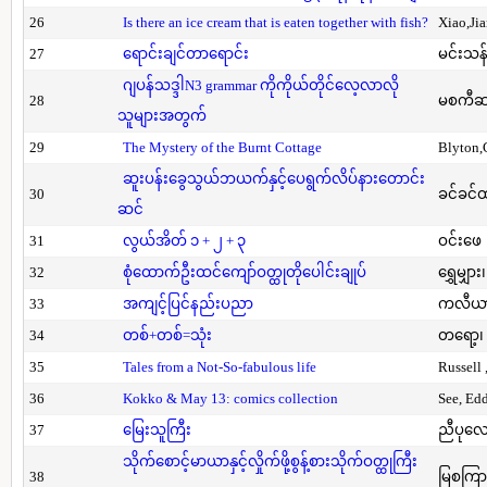
26
Is there an ice cream that is eaten together with fish?
Xiao,Ji
27
ရောင်းချင်တာရောင်း
မင်းသန်
ဂျပန်သဒ္ဒါN3 grammar ကိုကိုယ်တိုင်လေ့လာလို
28
မစကီဆ
သူများအတွက်
29
The Mystery of the Burnt Cottage
Blyton,
ဆူးပန်းခွေသွယ်ဘယက်နှင့်ပေရွက်လိပ်နားတောင်း
30
ခင်ခင်ထ
ဆင်
31
လွယ်အိတ် ၁ + ၂ + ၃
ဝင်းဖေ
32
စုံထောက်ဦးထင်ကျော်ဝတ္ထုတိုပေါင်းချုပ်
ရွှေမျှား၊
33
အကျင့်ပြင်နည်းပညာ
ကလီယား၊
34
တစ်+တစ်=သုံး
တရော့၊ 
35
Tales from a Not-So-fabulous life
Russell 
36
Kokko & May 13: comics collection
See, Ed
37
မြေးသူကြီး
ညီပုလေ
သိုက်စောင့်မာယာနှင့်လှိုက်ဖို့စွန့်စားသိုက်ဝတ္ထုကြီး
38
မြစကြာ