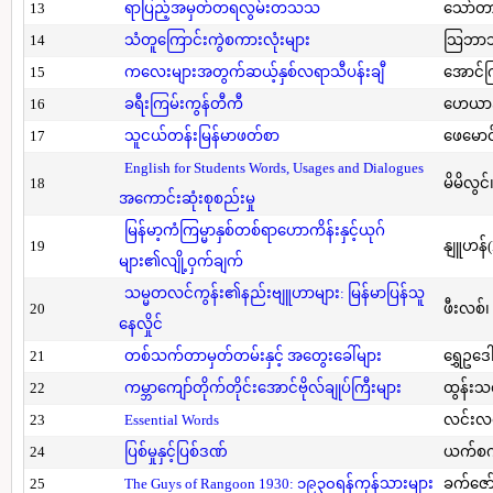
13
ရာပြည့်အမှတ်တရလွမ်းတသသ
သော်တ
14
သံတူကြောင်းကွဲစကားလုံးများ
သြဘာသ
15
ကလေးများအတွက်ဆယ့်နှစ်လရာသီပန်းချီ
အောင်က
16
ခရီးကြမ်းကွန်တီကီ
ဟေယာဒ
17
သူငယ်တန်းမြန်မာဖတ်စာ
ဖေမောင
English for Students Words, Usages and Dialogues
18
မိမိလွင
အကောင်းဆုံးစုစည်းမှု
မြန်မာ့ကံကြမ္မာနှစ်တစ်ရာဟောကိန်းနှင့်ယုဂ်
19
နျူဟန်
များ၏လျို့ဝှက်ချက်
သမ္မတလင်ကွန်း၏နည်းဗျူဟာများ: မြန်မာပြန်သူ
20
ဖီးလစ်၊
နေလှိုင်
21
တစ်သက်တာမှတ်တမ်းနှင့် အတွေးခေါ်များ
ရွှေဥဒေါ
22
ကမ္ဘာကျော်တိုက်တိုင်းအောင်ဗိုလ်ချုပ်ကြီးများ
ထွန်းသ
23
Essential Words
လင်းလင
24
ပြစ်မှုနှင့်ပြစ်ဒဏ်
ယက်စက
25
The Guys of Rangoon 1930: ၁၉၃၀ရန်ကုန်သားများ
ခက်ဇော