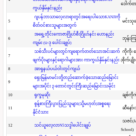
ဒေါက်တာ(
ကွယ်နှိမ်နှင်းနည်း
ဂျပန်ဘာသာလေ့လာရာတွင်အရေးပါသောKANJIကို
5
မင်းသု
စိတ်ဝင်စားသူများအတွက်
အရှေ့တိုင်းကောဇာဂြိုဟ်စီးဂြိုဟ်နင်း ဟောနည်း
6
ဘုန်းကြ
ကျမ်း (ပ-ဒု ပေါင်းချုပ်)
သစ်သီးပင်များတွင်ကျရောက်တတ်သောအင်းဆက်
ကိုကို၊
7
ဖျက်ပိုးများနှင့်ရောဂါများအား ကာကွယ်နှိမ်နှင်းနည်း
(စိုက်ပျို
8
အာရှနယ်ပယ်ဝါးတွင်ကျယ်
ရှေးမြန်မာမင်းတို့တည်ဆောက်ခဲ့သောဆည်မြောင်း
9
များအပိုင်း ၃ တောင်တွင်းကြီးဆည်မြောင်းသမိုင်း
10
ရုက္ခမုဆိုး
ချစ်ကိုက
စွန့်စားကြီးပွားပြည်သူများ(သို့မဟုတ်)အစ္စရေး
11
ဆီနော်၊
နိုင်ငံသား
သဇင်(Ja
12
သင်ယူလေ့လာN5သဒ္ဒါပေါင်းချုပ်
School)