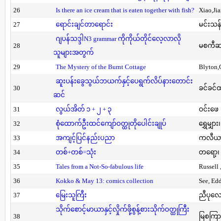
26
Is there an ice cream that is eaten together with fish?
Xiao,Ji
27
ရောင်းချင်တာရောင်း
မင်းသန်
ဂျပန်သဒ္ဒါN3 grammar ကိုကိုယ်တိုင်လေ့လာလို
28
မစကီဆ
သူများအတွက်
29
The Mystery of the Burnt Cottage
Blyton,
ဆူးပန်းခွေသွယ်ဘယက်နှင့်ပေရွက်လိပ်နားတောင်း
30
ခင်ခင်ထ
ဆင်
31
လွယ်အိတ် ၁ + ၂ + ၃
ဝင်းဖေ
32
စုံထောက်ဦးထင်ကျော်ဝတ္ထုတိုပေါင်းချုပ်
ရွှေမျှား၊
33
အကျင့်ပြင်နည်းပညာ
ကလီယား၊
34
တစ်+တစ်=သုံး
တရော့၊ 
35
Tales from a Not-So-fabulous life
Russell 
36
Kokko & May 13: comics collection
See, Ed
37
မြေးသူကြီး
ညီပုလေ
သိုက်စောင့်မာယာနှင့်လှိုက်ဖို့စွန့်စားသိုက်ဝတ္ထုကြီး
38
မြစကြာ