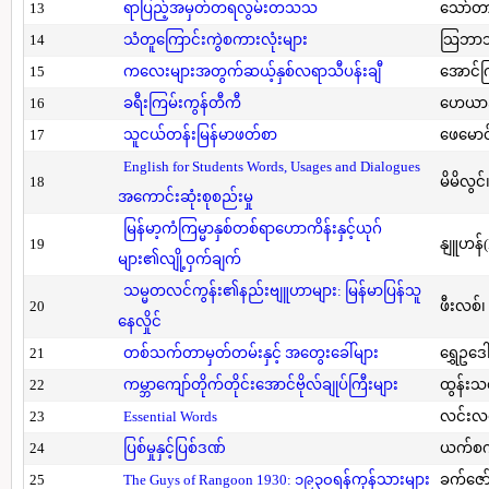
13
ရာပြည့်အမှတ်တရလွမ်းတသသ
သော်တ
14
သံတူကြောင်းကွဲစကားလုံးများ
သြဘာသ
15
ကလေးများအတွက်ဆယ့်နှစ်လရာသီပန်းချီ
အောင်က
16
ခရီးကြမ်းကွန်တီကီ
ဟေယာဒ
17
သူငယ်တန်းမြန်မာဖတ်စာ
ဖေမောင
English for Students Words, Usages and Dialogues
18
မိမိလွင
အကောင်းဆုံးစုစည်းမှု
မြန်မာ့ကံကြမ္မာနှစ်တစ်ရာဟောကိန်းနှင့်ယုဂ်
19
နျူဟန်
များ၏လျို့ဝှက်ချက်
သမ္မတလင်ကွန်း၏နည်းဗျူဟာများ: မြန်မာပြန်သူ
20
ဖီးလစ်၊
နေလှိုင်
21
တစ်သက်တာမှတ်တမ်းနှင့် အတွေးခေါ်များ
ရွှေဥဒေါ
22
ကမ္ဘာကျော်တိုက်တိုင်းအောင်ဗိုလ်ချုပ်ကြီးများ
ထွန်းသ
23
Essential Words
လင်းလင
24
ပြစ်မှုနှင့်ပြစ်ဒဏ်
ယက်စက
25
The Guys of Rangoon 1930: ၁၉၃၀ရန်ကုန်သားများ
ခက်ဇော