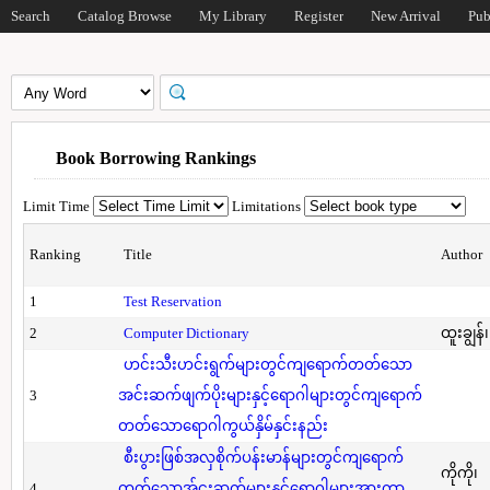
Search
Catalog Browse
My Library
Register
New Arrival
Pub
Book Borrowing Rankings
Limit Time
Limitations
Ranking
Title
Author
1
Test Reservation
2
Computer Dictionary
ထူးချွန်
ဟင်းသီးဟင်းရွက်များတွင်ကျရောက်တတ်သော
3
အင်းဆက်ဖျက်ပိုးများနှင့်ရောဂါများတွင်ကျရောက်
တတ်သောရောဂါကွယ်နှိမ်နှင်းနည်း
စီးပွားဖြစ်အလှစိုက်ပန်းမာန်များတွင်ကျရောက်
ကိုကို၊
4
တတ်သောအ်ငးဆက်များနှင့်ရောဂါများအားကာ