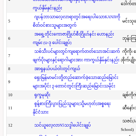
ဒေါက်တာ(
ကွယ်နှိမ်နှင်းနည်း
ဂျပန်ဘာသာလေ့လာရာတွင်အရေးပါသောKANJIကို
5
မင်းသု
စိတ်ဝင်စားသူများအတွက်
အရှေ့တိုင်းကောဇာဂြိုဟ်စီးဂြိုဟ်နင်း ဟောနည်း
6
ဘုန်းကြ
ကျမ်း (ပ-ဒု ပေါင်းချုပ်)
သစ်သီးပင်များတွင်ကျရောက်တတ်သောအင်းဆက်
ကိုကို၊
7
ဖျက်ပိုးများနှင့်ရောဂါများအား ကာကွယ်နှိမ်နှင်းနည်း
(စိုက်ပျို
8
အာရှနယ်ပယ်ဝါးတွင်ကျယ်
ရှေးမြန်မာမင်းတို့တည်ဆောက်ခဲ့သောဆည်မြောင်း
9
များအပိုင်း ၃ တောင်တွင်းကြီးဆည်မြောင်းသမိုင်း
10
ရုက္ခမုဆိုး
ချစ်ကိုက
စွန့်စားကြီးပွားပြည်သူများ(သို့မဟုတ်)အစ္စရေး
11
ဆီနော်၊
နိုင်ငံသား
သဇင်(Ja
12
သင်ယူလေ့လာN5သဒ္ဒါပေါင်းချုပ်
School)