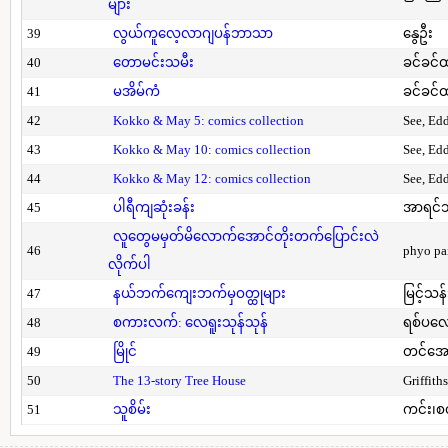
များ
39
လွယ်ကူလေ့လာဂျပန်ဘာသာ
နွေဦး
40
တောမင်းသမီး
ခင်ခင်ထ
41
မအိမ်ကံ
ခင်ခင်ထ
42
Kokko & May 5: comics collection
See, Ed
43
Kokko & May 10: comics collection
See, Ed
44
Kokko & May 12: comics collection
See, Ed
45
ပါရီကျဆုံးခန်း
အာရင်ဘ
လူတွေမမှတ်မိလောက်အောင်တိုးတက်ပြောင်းလဲ
46
phyo pa
လိုက်ပါ
47
နယ်ဘက်ကျေးဘက်မှဝတ္ထုများ
မြင့်သန်
48
စကားလက်: လေရူးသုန်သုန်
ရစ်ပလေ
49
မြိုင်
တင်အော
50
The 13-story Tree House
Griffith
51
သူစိမ်း
ကင်း၊စ