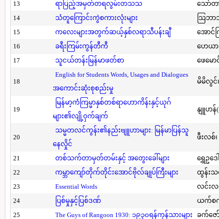
13
ရာပြည့်အမှတ်တရလွမ်းတသသ
သော်တ
14
သံတူကြောင်းကွဲစကားလုံးများ
သြဘာသ
15
ကလေးများအတွက်ဆယ့်နှစ်လရာသီပန်းချီ
အောင်က
16
ခရီးကြမ်းကွန်တီကီ
ဟေယာဒ
17
သူငယ်တန်းမြန်မာဖတ်စာ
ဖေမောင
English for Students Words, Usages and Dialogues
18
မိမိလွင
အကောင်းဆုံးစုစည်းမှု
မြန်မာ့ကံကြမ္မာနှစ်တစ်ရာဟောကိန်းနှင့်ယုဂ်
19
နျူဟန်
များ၏လျို့ဝှက်ချက်
သမ္မတလင်ကွန်း၏နည်းဗျူဟာများ: မြန်မာပြန်သူ
20
ဖီးလစ်၊
နေလှိုင်
21
တစ်သက်တာမှတ်တမ်းနှင့် အတွေးခေါ်များ
ရွှေဥဒေါ
22
ကမ္ဘာကျော်တိုက်တိုင်းအောင်ဗိုလ်ချုပ်ကြီးများ
ထွန်းသ
23
Essential Words
လင်းလင
24
ပြစ်မှုနှင့်ပြစ်ဒဏ်
ယက်စက
25
The Guys of Rangoon 1930: ၁၉၃၀ရန်ကုန်သားများ
ခက်ဇော