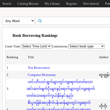
Search
Catalog Browse
My Library
Register
New Arrival
Pub
Book Borrowing Rankings
Limit Time
Limitations
Ranking
Title
Author
1
Test Reservation
2
Computer Dictionary
ထူးချွန်
ဟင်းသီးဟင်းရွက်များတွင်ကျရောက်တတ်သော
3
အင်းဆက်ဖျက်ပိုးများနှင့်ရောဂါများတွင်ကျရောက်
တတ်သောရောဂါကွယ်နှိမ်နှင်းနည်း
စီးပွားဖြစ်အလှစိုက်ပန်းမာန်များတွင်ကျရောက်
ကိုကို၊
4
တတ်သောအ်ငးဆက်များနှင့်ရောဂါများအားကာ