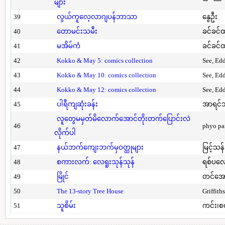
များ
39
လွယ်ကူလေ့လာဂျပန်ဘာသာ
နွေဦး
40
တောမင်းသမီး
ခင်ခင်ထ
41
မအိမ်ကံ
ခင်ခင်ထ
42
Kokko & May 5: comics collection
See, Ed
43
Kokko & May 10: comics collection
See, Ed
44
Kokko & May 12: comics collection
See, Ed
45
ပါရီကျဆုံးခန်း
အာရင်ဘ
လူတွေမမှတ်မိလောက်အောင်တိုးတက်ပြောင်းလဲ
46
phyo pa
လိုက်ပါ
47
နယ်ဘက်ကျေးဘက်မှဝတ္ထုများ
မြင့်သန်
48
စကားလက်: လေရူးသုန်သုန်
ရစ်ပလေ
49
မြိုင်
တင်အော
50
The 13-story Tree House
Griffith
51
သူစိမ်း
ကင်း၊စ