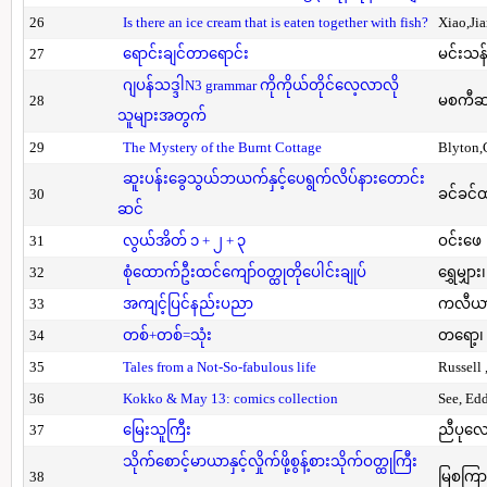
26
Is there an ice cream that is eaten together with fish?
Xiao,Ji
27
ရောင်းချင်တာရောင်း
မင်းသန်
ဂျပန်သဒ္ဒါN3 grammar ကိုကိုယ်တိုင်လေ့လာလို
28
မစကီဆ
သူများအတွက်
29
The Mystery of the Burnt Cottage
Blyton,
ဆူးပန်းခွေသွယ်ဘယက်နှင့်ပေရွက်လိပ်နားတောင်း
30
ခင်ခင်ထ
ဆင်
31
လွယ်အိတ် ၁ + ၂ + ၃
ဝင်းဖေ
32
စုံထောက်ဦးထင်ကျော်ဝတ္ထုတိုပေါင်းချုပ်
ရွှေမျှား၊
33
အကျင့်ပြင်နည်းပညာ
ကလီယား၊
34
တစ်+တစ်=သုံး
တရော့၊ 
35
Tales from a Not-So-fabulous life
Russell 
36
Kokko & May 13: comics collection
See, Ed
37
မြေးသူကြီး
ညီပုလေ
သိုက်စောင့်မာယာနှင့်လှိုက်ဖို့စွန့်စားသိုက်ဝတ္ထုကြီး
38
မြစကြာ