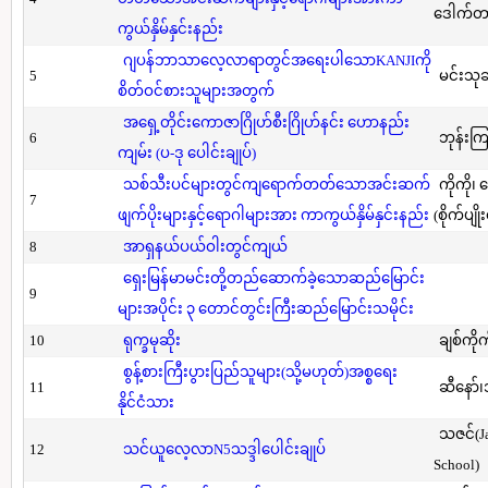
ဒေါက်တာ(
ကွယ်နှိမ်နှင်းနည်း
ဂျပန်ဘာသာလေ့လာရာတွင်အရေးပါသောKANJIကို
5
မင်းသု
စိတ်ဝင်စားသူများအတွက်
အရှေ့တိုင်းကောဇာဂြိုဟ်စီးဂြိုဟ်နင်း ဟောနည်း
6
ဘုန်းကြ
ကျမ်း (ပ-ဒု ပေါင်းချုပ်)
သစ်သီးပင်များတွင်ကျရောက်တတ်သောအင်းဆက်
ကိုကို၊
7
ဖျက်ပိုးများနှင့်ရောဂါများအား ကာကွယ်နှိမ်နှင်းနည်း
(စိုက်ပျို
8
အာရှနယ်ပယ်ဝါးတွင်ကျယ်
ရှေးမြန်မာမင်းတို့တည်ဆောက်ခဲ့သောဆည်မြောင်း
9
များအပိုင်း ၃ တောင်တွင်းကြီးဆည်မြောင်းသမိုင်း
10
ရုက္ခမုဆိုး
ချစ်ကိုက
စွန့်စားကြီးပွားပြည်သူများ(သို့မဟုတ်)အစ္စရေး
11
ဆီနော်၊
နိုင်ငံသား
သဇင်(Ja
12
သင်ယူလေ့လာN5သဒ္ဒါပေါင်းချုပ်
School)