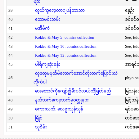
များ
39
လွယ်ကူလေ့လာဂျပန်ဘာသာ
နွေဦး
40
တောမင်းသမီး
ခင်ခင်ထ
41
မအိမ်ကံ
ခင်ခင်ထ
42
Kokko & May 5: comics collection
See, Ed
43
Kokko & May 10: comics collection
See, Ed
44
Kokko & May 12: comics collection
See, Ed
45
ပါရီကျဆုံးခန်း
အာရင်ဘ
လူတွေမမှတ်မိလောက်အောင်တိုးတက်ပြောင်းလဲ
46
phyo pa
လိုက်ပါ
47
ဓားတောင်ကိုကျော်၍မီးပင်လယ်ကိုဖြတ်မည်
မြသန်းတ
48
နယ်ဘက်ကျေးဘက်မှဝတ္ထုများ
မြင့်သန်
49
စကားလက်: လေရူးသုန်သုန်
ရစ်ပလေ
50
မြိုင်
တင်အော
51
သူစိမ်း
ကင်း၊စ