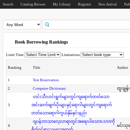
Search
Catalog Browse
My Library
Register
New Arrival
Pub
Book Borrowing Rankings
Limit Time
Limitations
Ranking
Title
Author
1
Test Reservation
2
Computer Dictionary
ထူးချွန်
ဟင်းသီးဟင်းရွက်များတွင်ကျရောက်တတ်သော
3
အင်းဆက်ဖျက်ပိုးများနှင့်ရောဂါများတွင်ကျရောက်
တတ်သောရောဂါကွယ်နှိမ်နှင်းနည်း
ဂျပန်ဘာသာလေ့လာရာတွင်အရေးပါသောKANJIကို
4
မင်းသု
စိတ်ဝင်စားသူများအတွက်