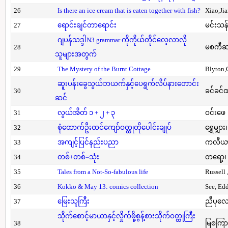
26
Is there an ice cream that is eaten together with fish?
Xiao,Ji
27
ရောင်းချင်တာရောင်း
မင်းသန်
ဂျပန်သဒ္ဒါN3 grammar ကိုကိုယ်တိုင်လေ့လာလို
28
မစကီဆ
သူများအတွက်
29
The Mystery of the Burnt Cottage
Blyton,
ဆူးပန်းခွေသွယ်ဘယက်နှင့်ပေရွက်လိပ်နားတောင်း
30
ခင်ခင်ထ
ဆင်
31
လွယ်အိတ် ၁ + ၂ + ၃
ဝင်းဖေ
32
စုံထောက်ဦးထင်ကျော်ဝတ္ထုတိုပေါင်းချုပ်
ရွှေမျှား၊
33
အကျင့်ပြင်နည်းပညာ
ကလီယား၊
34
တစ်+တစ်=သုံး
တရော့၊ 
35
Tales from a Not-So-fabulous life
Russell 
36
Kokko & May 13: comics collection
See, Ed
37
မြေးသူကြီး
ညီပုလေ
သိုက်စောင့်မာယာနှင့်လှိုက်ဖို့စွန့်စားသိုက်ဝတ္ထုကြီး
38
မြစကြာ