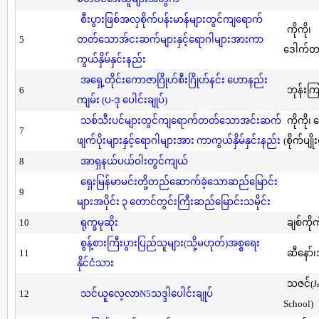
စီးပွားဖြစ်အလှစိုက်ပန်းမာန်များတွင်ကျရောက်
ကိုကို၊
5
တတ်သောအ်ငးဆက်များနှင့်ရောဂါများအားကာ
ဒေါက်တာ(
ကွယ်နှိမ်နှင်းနည်း
အရှေ့တိုင်းကောဇာဂြိုဟ်စီးဂြိုဟ်နင်း ဟောနည်း
6
ဘုန်းကြ
ကျမ်း (ပ-ဒု ပေါင်းချုပ်)
သစ်သီးပင်များတွင်ကျရောက်တတ်သောအင်းဆက်
ကိုကို၊
7
ဖျက်ပိုးများနှင့်ရောဂါများအား ကာကွယ်နှိမ်နှင်းနည်း
(စိုက်ပျို
8
အာရှနယ်ပယ်ဝါးတွင်ကျယ်
ရှေးမြန်မာမင်းတို့တည်ဆောက်ခဲ့သောဆည်မြောင်း
9
များအပိုင်း ၃ တောင်တွင်းကြီးဆည်မြောင်းသမိုင်း
10
ရုက္ခမုဆိုး
ချစ်ကိုက
စွန့်စားကြီးပွားပြည်သူများ(သို့မဟုတ်)အစ္စရေး
11
ဆီနော်၊
နိုင်ငံသား
သဇင်(Ja
12
သင်ယူလေ့လာN5သဒ္ဒါပေါင်းချုပ်
School)