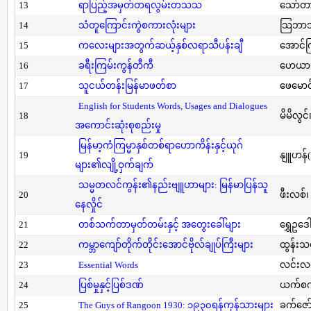
13
ရာပြည့်အမှတ်တရလွမ်းတသသ
သော်တ
14
သံတူကြောင်းကွဲစကားလုံးများ
သြဘာသ
15
ကလေးများအတွက်ဆယ့်နှစ်လရာသီပန်းချီ
အောင်က
16
ခရီးကြမ်းကွန်တီကီ
ဟေယာဒ
17
သူငယ်တန်းမြန်မာဖတ်စာ
ဖေမောင
English for Students Words, Usages and Dialogues
18
မိမိလွင
အကောင်းဆုံးစုစည်းမှု
မြန်မာ့ကံကြမ္မာနှစ်တစ်ရာဟောကိန်းနှင့်ယုဂ်
19
နျူဟန်
များ၏လျို့ဝှက်ချက်
သမ္မတလင်ကွန်း၏နည်းဗျူဟာများ: မြန်မာပြန်သူ
20
ဖီးလစ်၊
နေလှိုင်
21
တစ်သက်တာမှတ်တမ်းနှင့် အတွေးခေါ်များ
ရွှေဥဒေါ
22
ကမ္ဘာကျော်တိုက်တိုင်းအောင်ဗိုလ်ချုပ်ကြီးများ
ထွန်းသ
23
Essential Words
လင်းလင
24
ပြစ်မှုနှင့်ပြစ်ဒဏ်
ယက်စက
25
The Guys of Rangoon 1930: ၁၉၃၀ရန်ကုန်သားများ
ခက်ဇော