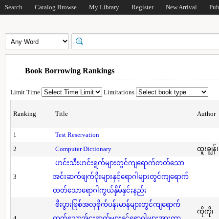
Search
Catalog Browse
My Library
Register
New Arrival
Pub
Book Borrowing Rankings
Limit Time
Limitations
Ranking
Title
Author
1
Test Reservation
2
Computer Dictionary
ထူးချွန်
ဟင်းသီးဟင်းရွက်များတွင်ကျရောက်တတ်သော
3
အင်းဆက်ဖျက်ပိုးများနှင့်ရောဂါများတွင်ကျရောက်
တတ်သောရောဂါကွယ်နှိမ်နှင်းနည်း
စီးပွားဖြစ်အလှစိုက်ပန်းမာန်များတွင်ကျရောက်
ကိုကို၊
4
တတ်သောအ်ငးဆက်များနှင့်ရောဂါများအားကာ