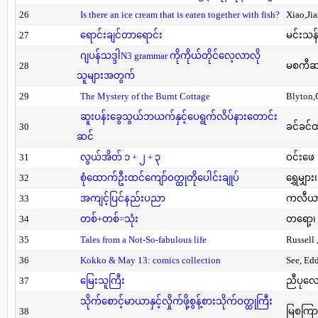
26
Is there an ice cream that is eaten together with fish?
Xiao,Ji
27
ရောင်းချင်တာရောင်း
မင်းသန်
ဂျပန်သဒ္ဒါN3 grammar ကိုကိုယ်တိုင်လေ့လာလို
28
မစကီဆ
သူများအတွက်
29
The Mystery of the Burnt Cottage
Blyton,
ဆူးပန်းခွေသွယ်ဘယက်နှင့်ပေရွက်လိပ်နားတောင်း
30
ခင်ခင်ထ
ဆင်
31
လွယ်အိတ် ၁ + ၂ + ၃
ဝင်းဖေ
32
စုံထောက်ဦးထင်ကျော်ဝတ္ထုတိုပေါင်းချုပ်
ရွှေမျှား၊
33
အကျင့်ပြင်နည်းပညာ
ကလီယား၊
34
တစ်+တစ်=သုံး
တရော့၊ 
35
Tales from a Not-So-fabulous life
Russell 
36
Kokko & May 13: comics collection
See, Ed
37
မြေးသူကြီး
ညီပုလေ
သိုက်စောင့်မာယာနှင့်လှိုက်ဖို့စွန့်စားသိုက်ဝတ္ထုကြီး
38
မြစကြာ