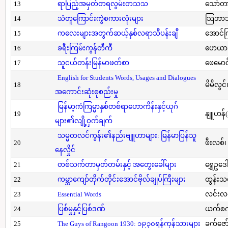
13
ရာပြည့်အမှတ်တရလွမ်းတသသ
သော်တ
14
သံတူကြောင်းကွဲစကားလုံးများ
သြဘာသ
15
ကလေးများအတွက်ဆယ့်နှစ်လရာသီပန်းချီ
အောင်က
16
ခရီးကြမ်းကွန်တီကီ
ဟေယာဒ
17
သူငယ်တန်းမြန်မာဖတ်စာ
ဖေမောင
English for Students Words, Usages and Dialogues
18
မိမိလွင
အကောင်းဆုံးစုစည်းမှု
မြန်မာ့ကံကြမ္မာနှစ်တစ်ရာဟောကိန်းနှင့်ယုဂ်
19
နျူဟန်
များ၏လျို့ဝှက်ချက်
သမ္မတလင်ကွန်း၏နည်းဗျူဟာများ: မြန်မာပြန်သူ
20
ဖီးလစ်၊
နေလှိုင်
21
တစ်သက်တာမှတ်တမ်းနှင့် အတွေးခေါ်များ
ရွှေဥဒေါ
22
ကမ္ဘာကျော်တိုက်တိုင်းအောင်ဗိုလ်ချုပ်ကြီးများ
ထွန်းသ
23
Essential Words
လင်းလင
24
ပြစ်မှုနှင့်ပြစ်ဒဏ်
ယက်စက
25
The Guys of Rangoon 1930: ၁၉၃၀ရန်ကုန်သားများ
ခက်ဇော