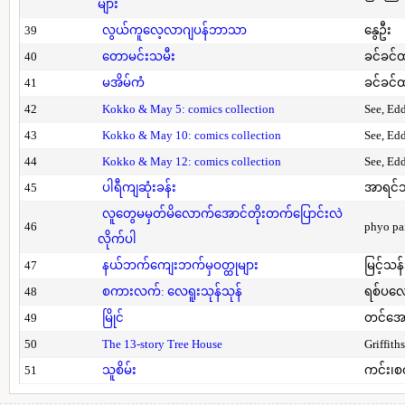
များ
39
လွယ်ကူလေ့လာဂျပန်ဘာသာ
နွေဦး
40
တောမင်းသမီး
ခင်ခင်ထ
41
မအိမ်ကံ
ခင်ခင်ထ
42
Kokko & May 5: comics collection
See, Ed
43
Kokko & May 10: comics collection
See, Ed
44
Kokko & May 12: comics collection
See, Ed
45
ပါရီကျဆုံးခန်း
အာရင်ဘ
လူတွေမမှတ်မိလောက်အောင်တိုးတက်ပြောင်းလဲ
46
phyo pa
လိုက်ပါ
47
နယ်ဘက်ကျေးဘက်မှဝတ္ထုများ
မြင့်သန်
48
စကားလက်: လေရူးသုန်သုန်
ရစ်ပလေ
49
မြိုင်
တင်အော
50
The 13-story Tree House
Griffith
51
သူစိမ်း
ကင်း၊စ