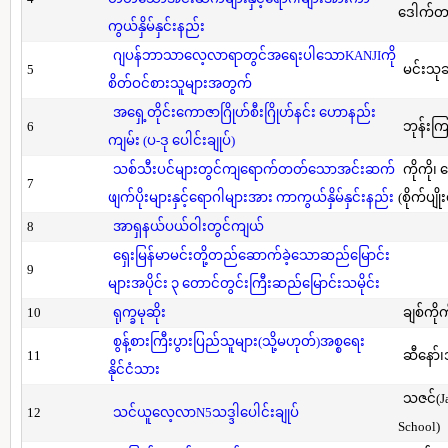
ဒေါက်တာ(
ကွယ်နှိမ်နှင်းနည်း
ဂျပန်ဘာသာလေ့လာရာတွင်အရေးပါသောKANJIကို
5
မင်းသု
စိတ်ဝင်စားသူများအတွက်
အရှေ့တိုင်းကောဇာဂြိုဟ်စီးဂြိုဟ်နင်း ဟောနည်း
6
ဘုန်းကြ
ကျမ်း (ပ-ဒု ပေါင်းချုပ်)
သစ်သီးပင်များတွင်ကျရောက်တတ်သောအင်းဆက်
ကိုကို၊
7
ဖျက်ပိုးများနှင့်ရောဂါများအား ကာကွယ်နှိမ်နှင်းနည်း
(စိုက်ပျို
8
အာရှနယ်ပယ်ဝါးတွင်ကျယ်
ရှေးမြန်မာမင်းတို့တည်ဆောက်ခဲ့သောဆည်မြောင်း
9
များအပိုင်း ၃ တောင်တွင်းကြီးဆည်မြောင်းသမိုင်း
10
ရုက္ခမုဆိုး
ချစ်ကိုက
စွန့်စားကြီးပွားပြည်သူများ(သို့မဟုတ်)အစ္စရေး
11
ဆီနော်၊
နိုင်ငံသား
သဇင်(Ja
12
သင်ယူလေ့လာN5သဒ္ဒါပေါင်းချုပ်
School)