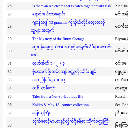
26
Is there an ice cream that is eaten together with fish?
Xiao,Ji
27
ရောင်းချင်တာရောင်း
မင်းသန်
ဂျပန်သဒ္ဒါN3 grammar ကိုကိုယ်တိုင်လေ့လာလို
28
မစကီဆ
သူများအတွက်
29
The Mystery of the Burnt Cottage
Blyton,
ဆူးပန်းခွေသွယ်ဘယက်နှင့်ပေရွက်လိပ်နားတောင်း
30
ခင်ခင်ထ
ဆင်
31
လွယ်အိတ် ၁ + ၂ + ၃
ဝင်းဖေ
32
စုံထောက်ဦးထင်ကျော်ဝတ္ထုတိုပေါင်းချုပ်
ရွှေမျှား၊
33
အကျင့်ပြင်နည်းပညာ
ကလီယား၊
34
တစ်+တစ်=သုံး
တရော့၊ 
35
Tales from a Not-So-fabulous life
Russell 
36
Kokko & May 13: comics collection
See, Ed
37
မြေးသူကြီး
ညီပုလေ
သိုက်စောင့်မာယာနှင့်လှိုက်ဖို့စွန့်စားသိုက်ဝတ္ထုကြီး
38
မြစကြာ