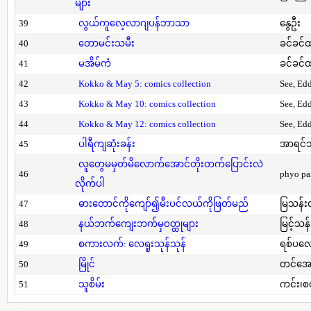
များ
39
လွယ်ကူလေ့လာဂျပန်ဘာသာ
နွေဦး
40
တောမင်းသမီး
ခင်ခင်ထ
41
မအိမ်ကံ
ခင်ခင်ထ
42
Kokko & May 5: comics collection
See, Ed
43
Kokko & May 10: comics collection
See, Ed
44
Kokko & May 12: comics collection
See, Ed
45
ပါရီကျဆုံးခန်း
အာရင်ဘ
လူတွေမမှတ်မိလောက်အောင်တိုးတက်ပြောင်းလဲ
46
phyo pa
လိုက်ပါ
47
ဓားတောင်ကိုကျော်၍မီးပင်လယ်ကိုဖြတ်မည်
မြသန်းတ
48
နယ်ဘက်ကျေးဘက်မှဝတ္ထုများ
မြင့်သန်
49
စကားလက်: လေရူးသုန်သုန်
ရစ်ပလေ
50
မြိုင်
တင်အော
51
သူစိမ်း
ကင်း၊စ