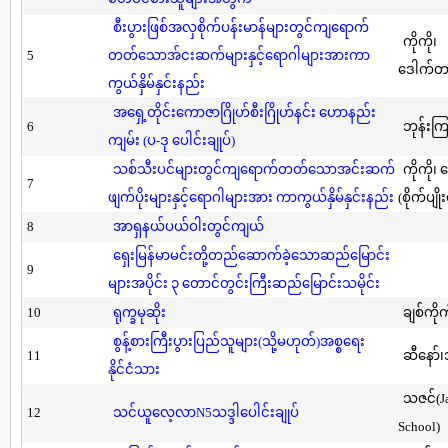
စီးပွားဖြစ်အလှစိုက်ပန်းမာန်များတွင်ကျရောက်
ကိုကို၊
5
တတ်သောအ်ငးဆက်များနှင့်ရောဂါများအားကာ
ဒေါက်တာ(
ကွယ်နှိမ်နှင်းနည်း
အရှေ့တိုင်းကောဇာဂြိုဟ်စီးဂြိုဟ်နင်း ဟောနည်း
6
ဘုန်းကြ
ကျမ်း (ပ-ဒု ပေါင်းချုပ်)
သစ်သီးပင်များတွင်ကျရောက်တတ်သောအင်းဆက်
ကိုကို၊
7
ဖျက်ပိုးများနှင့်ရောဂါများအား ကာကွယ်နှိမ်နှင်းနည်း
(စိုက်ပျို
8
အာရှနယ်ပယ်ဝါးတွင်ကျယ်
ရှေးမြန်မာမင်းတို့တည်ဆောက်ခဲ့သောဆည်မြောင်း
9
များအပိုင်း ၃ တောင်တွင်းကြီးဆည်မြောင်းသမိုင်း
10
ရုက္ခမုဆိုး
ချစ်ကိုက
စွန့်စားကြီးပွားပြည်သူများ(သို့မဟုတ်)အစ္စရေး
11
ဆီနော်၊
နိုင်ငံသား
သဇင်(Ja
12
သင်ယူလေ့လာN5သဒ္ဒါပေါင်းချုပ်
School)