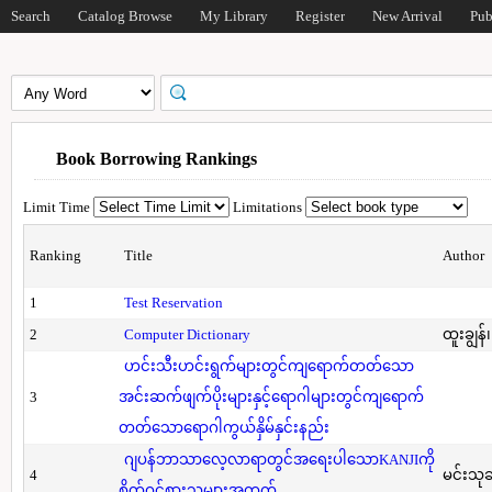
Search
Catalog Browse
My Library
Register
New Arrival
Pub
Book Borrowing Rankings
Limit Time
Limitations
Ranking
Title
Author
1
Test Reservation
2
Computer Dictionary
ထူးချွန်
ဟင်းသီးဟင်းရွက်များတွင်ကျရောက်တတ်သော
3
အင်းဆက်ဖျက်ပိုးများနှင့်ရောဂါများတွင်ကျရောက်
တတ်သောရောဂါကွယ်နှိမ်နှင်းနည်း
ဂျပန်ဘာသာလေ့လာရာတွင်အရေးပါသောKANJIကို
4
မင်းသု
စိတ်ဝင်စားသူများအတွက်