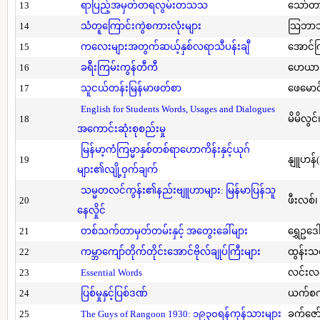
13
ရာပြည့်အမှတ်တရလွမ်းတသသ
သော်တ
14
သံတူကြောင်းကွဲစကားလုံးများ
သြဘာသ
15
ကလေးများအတွက်ဆယ့်နှစ်လရာသီပန်းချီ
အောင်က
16
ခရီးကြမ်းကွန်တီကီ
ဟေယာဒ
17
သူငယ်တန်းမြန်မာဖတ်စာ
ဖေမောင
English for Students Words, Usages and Dialogues
18
မိမိလွင
အကောင်းဆုံးစုစည်းမှု
မြန်မာ့ကံကြမ္မာနှစ်တစ်ရာဟောကိန်းနှင့်ယုဂ်
19
နျူဟန်
များ၏လျို့ဝှက်ချက်
သမ္မတလင်ကွန်း၏နည်းဗျူဟာများ: မြန်မာပြန်သူ
20
ဖီးလစ်၊
နေလှိုင်
21
တစ်သက်တာမှတ်တမ်းနှင့် အတွေးခေါ်များ
ရွှေဥဒေါ
22
ကမ္ဘာကျော်တိုက်တိုင်းအောင်ဗိုလ်ချုပ်ကြီးများ
ထွန်းသ
23
Essential Words
လင်းလင
24
ပြစ်မှုနှင့်ပြစ်ဒဏ်
ယက်စက
25
The Guys of Rangoon 1930: ၁၉၃၀ရန်ကုန်သားများ
ခက်ဇော