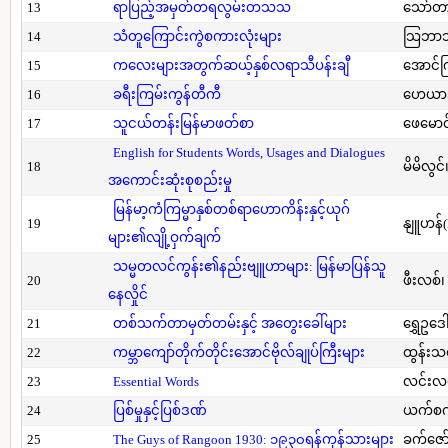
13
ရာပြည့်အမှတ်တရလွမ်းတသသ
သော်တ
14
သံတူကြောင်းကွဲစကားလုံးများ
သြဘာသ
15
ကလေးများအတွက်ဆယ့်နှစ်လရာသီပန်းချီ
အောင်က
16
ခရီးကြမ်းကွန်တီကီ
ဟေယာဒ
17
သူငယ်တန်းမြန်မာဖတ်စာ
ဖေမောင
English for Students Words, Usages and Dialogues
18
မိမိလွင
အကောင်းဆုံးစုစည်းမှု
မြန်မာ့ကံကြမ္မာနှစ်တစ်ရာဟောကိန်းနှင့်ယုဂ်
19
နျူဟန်
များ၏လျို့ဝှက်ချက်
သမ္မတလင်ကွန်း၏နည်းဗျူဟာများ: မြန်မာပြန်သူ
20
ဖီးလစ်၊
နေလှိုင်
21
တစ်သက်တာမှတ်တမ်းနှင့် အတွေးခေါ်များ
ရွှေဥဒေါ
22
ကမ္ဘာကျော်တိုက်တိုင်းအောင်ဗိုလ်ချုပ်ကြီးများ
ထွန်းသ
23
Essential Words
လင်းလင
24
ပြစ်မှုနှင့်ပြစ်ဒဏ်
ယက်စက
25
The Guys of Rangoon 1930: ၁၉၃၀ရန်ကုန်သားများ
ခက်ဇော