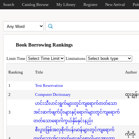
Search
Catalog Browse
My Library
Register
New Arrival
Pub
Book Borrowing Rankings
Limit Time
Limitations
Ranking
Title
Author
1
Test Reservation
2
Computer Dictionary
ထူးချွန်
ဟင်းသီးဟင်းရွက်များတွင်ကျရောက်တတ်သော
3
အင်းဆက်ဖျက်ပိုးများနှင့်ရောဂါများတွင်ကျရောက်
တတ်သောရောဂါကွယ်နှိမ်နှင်းနည်း
စီးပွားဖြစ်အလှစိုက်ပန်းမာန်များတွင်ကျရောက်
ကိုကို၊
4
တတ်သောအ်ငးဆက်များနှင့်ရောဂါများအားကာ