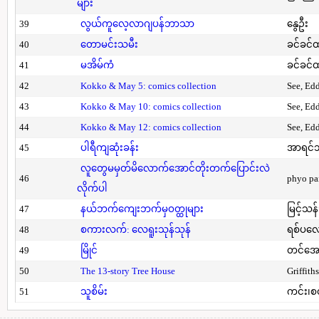
များ
39
လွယ်ကူလေ့လာဂျပန်ဘာသာ
နွေဦး
40
တောမင်းသမီး
ခင်ခင်ထ
41
မအိမ်ကံ
ခင်ခင်ထ
42
Kokko & May 5: comics collection
See, Ed
43
Kokko & May 10: comics collection
See, Ed
44
Kokko & May 12: comics collection
See, Ed
45
ပါရီကျဆုံးခန်း
အာရင်ဘ
လူတွေမမှတ်မိလောက်အောင်တိုးတက်ပြောင်းလဲ
46
phyo pa
လိုက်ပါ
47
နယ်ဘက်ကျေးဘက်မှဝတ္ထုများ
မြင့်သန်
48
စကားလက်: လေရူးသုန်သုန်
ရစ်ပလေ
49
မြိုင်
တင်အော
50
The 13-story Tree House
Griffith
51
သူစိမ်း
ကင်း၊စ