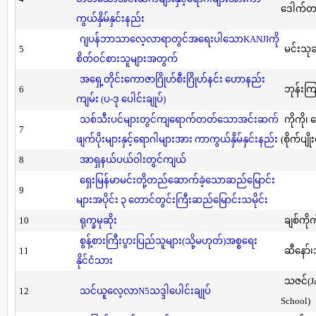
ဒေါက်တာ(
ကွယ်နှိမ်နှင်းနည်း
ဂျပန်ဘာသာလေ့လာရာတွင်အရေးပါသောKANJIကို
5
မင်းသု
စိတ်ဝင်စားသူများအတွက်
အရှေ့တိုင်းကောဇာဂြိုဟ်စီးဂြိုဟ်နင်း ဟောနည်း
6
ဘုန်းကြ
ကျမ်း (ပ-ဒု ပေါင်းချုပ်)
သစ်သီးပင်များတွင်ကျရောက်တတ်သောအင်းဆက်
ကိုကို၊
7
ဖျက်ပိုးများနှင့်ရောဂါများအား ကာကွယ်နှိမ်နှင်းနည်း
(စိုက်ပျို
8
အာရှနယ်ပယ်ဝါးတွင်ကျယ်
ရှေးမြန်မာမင်းတို့တည်ဆောက်ခဲ့သောဆည်မြောင်း
9
များအပိုင်း ၃ တောင်တွင်းကြီးဆည်မြောင်းသမိုင်း
10
ရုက္ခမုဆိုး
ချစ်ကိုက
စွန့်စားကြီးပွားပြည်သူများ(သို့မဟုတ်)အစ္စရေး
11
ဆီနော်၊
နိုင်ငံသား
သဇင်(Ja
12
သင်ယူလေ့လာN5သဒ္ဒါပေါင်းချုပ်
School)