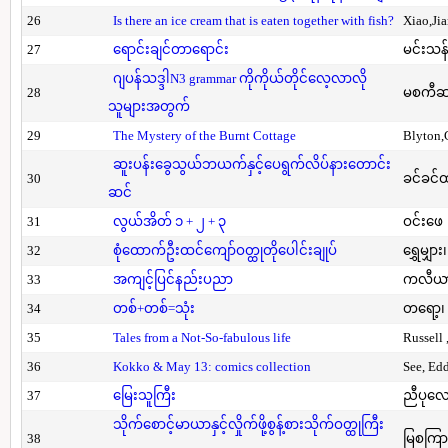
26
Is there an ice cream that is eaten together with fish?
Xiao,Ji
27
ရောင်းချင်တာရောင်း
မင်းသန်
ဂျပန်သဒ္ဒါN3 grammar ကိုကိုယ်တိုင်လေ့လာလို
28
မစကီဆ
သူများအတွက်
29
The Mystery of the Burnt Cottage
Blyton,
ဆူးပန်းခွေသွယ်ဘယက်နှင့်ပေရွက်လိပ်နားတောင်း
30
ခင်ခင်ထ
ဆင်
31
လွယ်အိတ် ၁ + ၂ + ၃
ဝင်းဖေ
32
စုံထောက်ဦးထင်ကျော်ဝတ္ထုတိုပေါင်းချုပ်
ရွှေမျှား၊
33
အကျင့်ပြင်နည်းပညာ
ကလီယား၊
34
တစ်+တစ်=သုံး
တရော့၊ 
35
Tales from a Not-So-fabulous life
Russell 
36
Kokko & May 13: comics collection
See, Ed
37
မြေးသူကြီး
ညီပုလေ
သိုက်စောင့်မာယာနှင့်လှိုက်ဖို့စွန့်စားသိုက်ဝတ္ထုကြီး
38
မြစကြာ