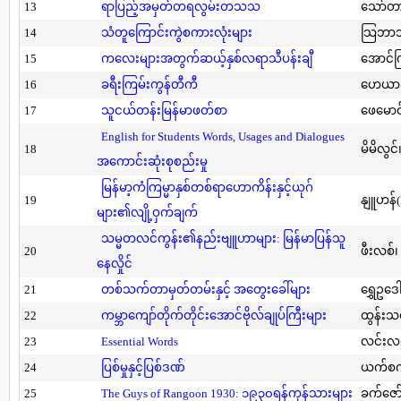
13
ရာပြည့်အမှတ်တရလွမ်းတသသ
သော်တ
14
သံတူကြောင်းကွဲစကားလုံးများ
သြဘာသ
15
ကလေးများအတွက်ဆယ့်နှစ်လရာသီပန်းချီ
အောင်က
16
ခရီးကြမ်းကွန်တီကီ
ဟေယာဒ
17
သူငယ်တန်းမြန်မာဖတ်စာ
ဖေမောင
English for Students Words, Usages and Dialogues
18
မိမိလွင
အကောင်းဆုံးစုစည်းမှု
မြန်မာ့ကံကြမ္မာနှစ်တစ်ရာဟောကိန်းနှင့်ယုဂ်
19
နျူဟန်
များ၏လျို့ဝှက်ချက်
သမ္မတလင်ကွန်း၏နည်းဗျူဟာများ: မြန်မာပြန်သူ
20
ဖီးလစ်၊
နေလှိုင်
21
တစ်သက်တာမှတ်တမ်းနှင့် အတွေးခေါ်များ
ရွှေဥဒေါ
22
ကမ္ဘာကျော်တိုက်တိုင်းအောင်ဗိုလ်ချုပ်ကြီးများ
ထွန်းသ
23
Essential Words
လင်းလင
24
ပြစ်မှုနှင့်ပြစ်ဒဏ်
ယက်စက
25
The Guys of Rangoon 1930: ၁၉၃၀ရန်ကုန်သားများ
ခက်ဇော