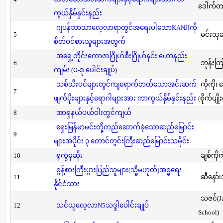
ဒေါက်တာ(
ကွယ်နှိမ်နှင်းနည်း
ဂျပန်ဘာသာလေ့လာရာတွင်အရေးပါသောKANJIကို
5
မင်းသု
စိတ်ဝင်စားသူများအတွက်
အရှေ့တိုင်းကောဇာဂြိုဟ်စီးဂြိုဟ်နင်း ဟောနည်း
6
ဘုန်းကြ
ကျမ်း (ပ-ဒု ပေါင်းချုပ်)
သစ်သီးပင်များတွင်ကျရောက်တတ်သောအင်းဆက်
ကိုကို၊
7
ဖျက်ပိုးများနှင့်ရောဂါများအား ကာကွယ်နှိမ်နှင်းနည်း
(စိုက်ပျို
8
အာရှနယ်ပယ်ဝါးတွင်ကျယ်
ရှေးမြန်မာမင်းတို့တည်ဆောက်ခဲ့သောဆည်မြောင်း
9
များအပိုင်း ၃ တောင်တွင်းကြီးဆည်မြောင်းသမိုင်း
10
ရုက္ခမုဆိုး
ချစ်ကိုက
စွန့်စားကြီးပွားပြည်သူများ(သို့မဟုတ်)အစ္စရေး
11
ဆီနော်၊
နိုင်ငံသား
သဇင်(Ja
12
သင်ယူလေ့လာN5သဒ္ဒါပေါင်းချုပ်
School)