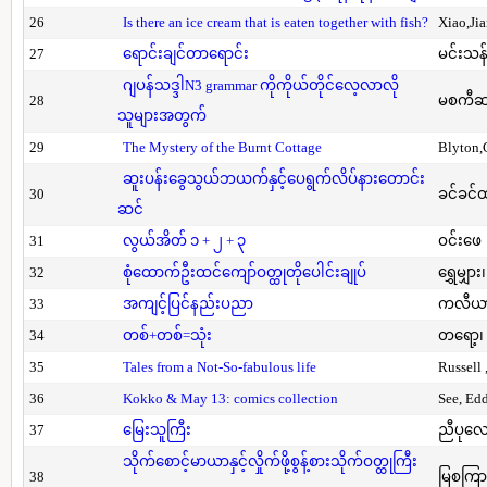
26
Is there an ice cream that is eaten together with fish?
Xiao,Ji
27
ရောင်းချင်တာရောင်း
မင်းသန်
ဂျပန်သဒ္ဒါN3 grammar ကိုကိုယ်တိုင်လေ့လာလို
28
မစကီဆ
သူများအတွက်
29
The Mystery of the Burnt Cottage
Blyton,
ဆူးပန်းခွေသွယ်ဘယက်နှင့်ပေရွက်လိပ်နားတောင်း
30
ခင်ခင်ထ
ဆင်
31
လွယ်အိတ် ၁ + ၂ + ၃
ဝင်းဖေ
32
စုံထောက်ဦးထင်ကျော်ဝတ္ထုတိုပေါင်းချုပ်
ရွှေမျှား၊
33
အကျင့်ပြင်နည်းပညာ
ကလီယား၊
34
တစ်+တစ်=သုံး
တရော့၊ 
35
Tales from a Not-So-fabulous life
Russell 
36
Kokko & May 13: comics collection
See, Ed
37
မြေးသူကြီး
ညီပုလေ
သိုက်စောင့်မာယာနှင့်လှိုက်ဖို့စွန့်စားသိုက်ဝတ္ထုကြီး
38
မြစကြာ