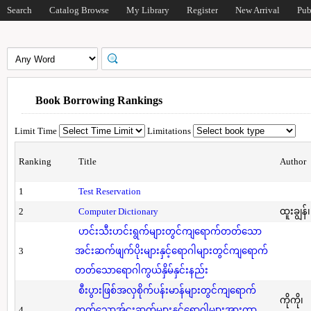
Search
Catalog Browse
My Library
Register
New Arrival
Pub
Book Borrowing Rankings
Limit Time
Limitations
Ranking
Title
Author
1
Test Reservation
2
Computer Dictionary
ထူးချွန်
ဟင်းသီးဟင်းရွက်များတွင်ကျရောက်တတ်သော
3
အင်းဆက်ဖျက်ပိုးများနှင့်ရောဂါများတွင်ကျရောက်
တတ်သောရောဂါကွယ်နှိမ်နှင်းနည်း
စီးပွားဖြစ်အလှစိုက်ပန်းမာန်များတွင်ကျရောက်
ကိုကို၊
4
တတ်သောအ်ငးဆက်များနှင့်ရောဂါများအားကာ