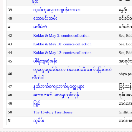
များ
39
လွယ်ကူလေ့လာဂျပန်ဘာသာ
နွေဦး
40
တောမင်းသမီး
ခင်ခင်ထ
41
မအိမ်ကံ
ခင်ခင်ထ
42
Kokko & May 5: comics collection
See, Ed
43
Kokko & May 10: comics collection
See, Ed
44
Kokko & May 12: comics collection
See, Ed
45
ပါရီကျဆုံးခန်း
အာရင်ဘ
လူတွေမမှတ်မိလောက်အောင်တိုးတက်ပြောင်းလဲ
46
phyo pa
လိုက်ပါ
47
နယ်ဘက်ကျေးဘက်မှဝတ္ထုများ
မြင့်သန်
48
စကားလက်: လေရူးသုန်သုန်
ရစ်ပလေ
49
မြိုင်
တင်အော
50
The 13-story Tree House
Griffith
51
သူစိမ်း
ကင်း၊စ