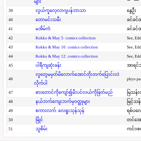
များ
39
လွယ်ကူလေ့လာဂျပန်ဘာသာ
နွေဦး
40
တောမင်းသမီး
ခင်ခင်ထ
41
မအိမ်ကံ
ခင်ခင်ထ
42
Kokko & May 5: comics collection
See, Ed
43
Kokko & May 10: comics collection
See, Ed
44
Kokko & May 12: comics collection
See, Ed
45
ပါရီကျဆုံးခန်း
အာရင်ဘ
လူတွေမမှတ်မိလောက်အောင်တိုးတက်ပြောင်းလဲ
46
phyo pa
လိုက်ပါ
47
ဓားတောင်ကိုကျော်၍မီးပင်လယ်ကိုဖြတ်မည်
မြသန်းတ
48
နယ်ဘက်ကျေးဘက်မှဝတ္ထုများ
မြင့်သန်
49
စကားလက်: လေရူးသုန်သုန်
ရစ်ပလေ
50
မြိုင်
တင်အော
51
သူစိမ်း
ကင်း၊စ