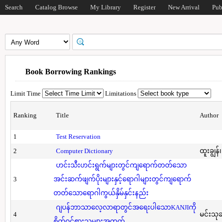
Search
Catalog Browse
My Library
Register
New Arrival
Pub
Book Borrowing Rankings
Limit Time
Limitations
Ranking
Title
Author
1
Test Reservation
2
Computer Dictionary
ထူးချွန်
ဟင်းသီးဟင်းရွက်များတွင်ကျရောက်တတ်သော
3
အင်းဆက်ဖျက်ပိုးများနှင့်ရောဂါများတွင်ကျရောက်
တတ်သောရောဂါကွယ်နှိမ်နှင်းနည်း
ဂျပန်ဘာသာလေ့လာရာတွင်အရေးပါသောKANJIကို
4
မင်းသု
စိတ်ဝင်စားသူများအတွက်