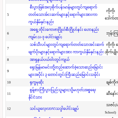
စီးပွားဖြစ်အလှစိုက်ပန်းမာန်များတွင်ကျရောက်
ကိုကို၊
5
တတ်သောအ်ငးဆက်များနှင့်ရောဂါများအားကာ
ဒေါက်တာ(
ကွယ်နှိမ်နှင်းနည်း
အရှေ့တိုင်းကောဇာဂြိုဟ်စီးဂြိုဟ်နင်း ဟောနည်း
6
ဘုန်းကြ
ကျမ်း (ပ-ဒု ပေါင်းချုပ်)
သစ်သီးပင်များတွင်ကျရောက်တတ်သောအင်းဆက်
ကိုကို၊
7
ဖျက်ပိုးများနှင့်ရောဂါများအား ကာကွယ်နှိမ်နှင်းနည်း
(စိုက်ပျို
8
အာရှနယ်ပယ်ဝါးတွင်ကျယ်
ရှေးမြန်မာမင်းတို့တည်ဆောက်ခဲ့သောဆည်မြောင်း
9
များအပိုင်း ၃ တောင်တွင်းကြီးဆည်မြောင်းသမိုင်း
10
ရုက္ခမုဆိုး
ချစ်ကိုက
စွန့်စားကြီးပွားပြည်သူများ(သို့မဟုတ်)အစ္စရေး
11
ဆီနော်၊
နိုင်ငံသား
သဇင်(Ja
12
သင်ယူလေ့လာN5သဒ္ဒါပေါင်းချုပ်
School)