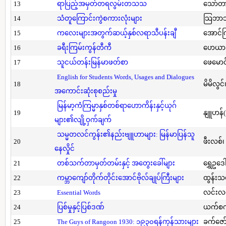
13
ရာပြည့်အမှတ်တရလွမ်းတသသ
သော်တ
14
သံတူကြောင်းကွဲစကားလုံးများ
သြဘာသ
15
ကလေးများအတွက်ဆယ့်နှစ်လရာသီပန်းချီ
အောင်က
16
ခရီးကြမ်းကွန်တီကီ
ဟေယာဒ
17
သူငယ်တန်းမြန်မာဖတ်စာ
ဖေမောင
English for Students Words, Usages and Dialogues
18
မိမိလွင
အကောင်းဆုံးစုစည်းမှု
မြန်မာ့ကံကြမ္မာနှစ်တစ်ရာဟောကိန်းနှင့်ယုဂ်
19
နျူဟန်
များ၏လျို့ဝှက်ချက်
သမ္မတလင်ကွန်း၏နည်းဗျူဟာများ: မြန်မာပြန်သူ
20
ဖီးလစ်၊
နေလှိုင်
21
တစ်သက်တာမှတ်တမ်းနှင့် အတွေးခေါ်များ
ရွှေဥဒေါ
22
ကမ္ဘာကျော်တိုက်တိုင်းအောင်ဗိုလ်ချုပ်ကြီးများ
ထွန်းသ
23
Essential Words
လင်းလင
24
ပြစ်မှုနှင့်ပြစ်ဒဏ်
ယက်စက
25
The Guys of Rangoon 1930: ၁၉၃၀ရန်ကုန်သားများ
ခက်ဇော