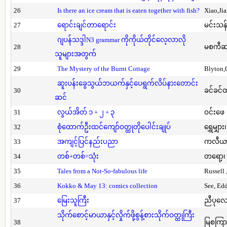
26
Is there an ice cream that is eaten together with fish?
Xiao,Ji
27
ရောင်းချင်တာရောင်း
မင်းသန်
ဂျပန်သဒ္ဒါN3 grammar ကိုကိုယ်တိုင်လေ့လာလို
28
မစကီဆ
သူများအတွက်
29
The Mystery of the Burnt Cottage
Blyton,
ဆူးပန်းခွေသွယ်ဘယက်နှင့်ပေရွက်လိပ်နားတောင်း
30
ခင်ခင်ထ
ဆင်
31
လွယ်အိတ် ၁ + ၂ + ၃
ဝင်းဖေ
32
စုံထောက်ဦးထင်ကျော်ဝတ္ထုတိုပေါင်းချုပ်
ရွှေမျှား၊
33
အကျင့်ပြင်နည်းပညာ
ကလီယား၊
34
တစ်+တစ်=သုံး
တရော့၊ 
35
Tales from a Not-So-fabulous life
Russell 
36
Kokko & May 13: comics collection
See, Ed
37
မြေးသူကြီး
ညီပုလေ
သိုက်စောင့်မာယာနှင့်လှိုက်ဖို့စွန့်စားသိုက်ဝတ္ထုကြီး
38
မြစကြာ