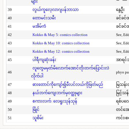
များ
39
လွယ်ကူလေ့လာဂျပန်ဘာသာ
နွေဦး
40
တောမင်းသမီး
ခင်ခင်ထ
41
မအိမ်ကံ
ခင်ခင်ထ
42
Kokko & May 5: comics collection
See, Ed
43
Kokko & May 10: comics collection
See, Ed
44
Kokko & May 12: comics collection
See, Ed
45
ပါရီကျဆုံးခန်း
အာရင်ဘ
လူတွေမမှတ်မိလောက်အောင်တိုးတက်ပြောင်းလဲ
46
phyo pa
လိုက်ပါ
47
ဓားတောင်ကိုကျော်၍မီးပင်လယ်ကိုဖြတ်မည်
မြသန်းတ
48
နယ်ဘက်ကျေးဘက်မှဝတ္ထုများ
မြင့်သန်
49
စကားလက်: လေရူးသုန်သုန်
ရစ်ပလေ
50
မြိုင်
တင်အော
51
သူစိမ်း
ကင်း၊စ