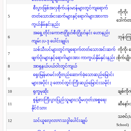
စီးပွားဖြစ်အလှစိုက်ပန်းမာန်များတွင်ကျရောက်
ကိုကို၊
5
တတ်သောအ်ငးဆက်များနှင့်ရောဂါများအားကာ
ဒေါက်တာ(
ကွယ်နှိမ်နှင်းနည်း
အရှေ့တိုင်းကောဇာဂြိုဟ်စီးဂြိုဟ်နင်း ဟောနည်း
6
ဘုန်းကြ
ကျမ်း (ပ-ဒု ပေါင်းချုပ်)
သစ်သီးပင်များတွင်ကျရောက်တတ်သောအင်းဆက်
ကိုကို၊
7
ဖျက်ပိုးများနှင့်ရောဂါများအား ကာကွယ်နှိမ်နှင်းနည်း
(စိုက်ပျို
8
အာရှနယ်ပယ်ဝါးတွင်ကျယ်
ရှေးမြန်မာမင်းတို့တည်ဆောက်ခဲ့သောဆည်မြောင်း
9
များအပိုင်း ၃ တောင်တွင်းကြီးဆည်မြောင်းသမိုင်း
10
ရုက္ခမုဆိုး
ချစ်ကိုက
စွန့်စားကြီးပွားပြည်သူများ(သို့မဟုတ်)အစ္စရေး
11
ဆီနော်၊
နိုင်ငံသား
သဇင်(Ja
12
သင်ယူလေ့လာN5သဒ္ဒါပေါင်းချုပ်
School)