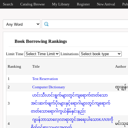
Search
Catalog Browse
My Library
Register
New Arrival
Pub
Book Borrowing Rankings
Limit Time
Limitations
Ranking
Title
Author
1
Test Reservation
2
Computer Dictionary
ထူးချွန်
ဟင်းသီးဟင်းရွက်များတွင်ကျရောက်တတ်သော
3
အင်းဆက်ဖျက်ပိုးများနှင့်ရောဂါများတွင်ကျရောက်
တတ်သောရောဂါကွယ်နှိမ်နှင်းနည်း
ဂျပန်ဘာသာလေ့လာရာတွင်အရေးပါသောKANJIကို
4
မင်းသု
စိတ်ဝင်စားသူများအတွက်