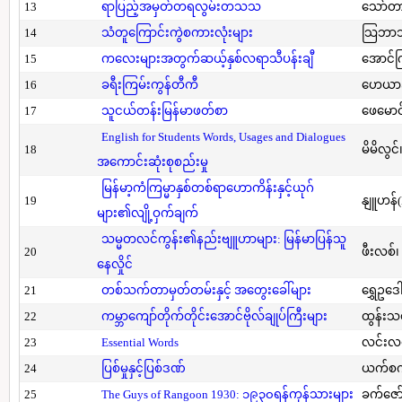
13
ရာပြည့်အမှတ်တရလွမ်းတသသ
သော်တ
14
သံတူကြောင်းကွဲစကားလုံးများ
သြဘာသ
15
ကလေးများအတွက်ဆယ့်နှစ်လရာသီပန်းချီ
အောင်က
16
ခရီးကြမ်းကွန်တီကီ
ဟေယာဒ
17
သူငယ်တန်းမြန်မာဖတ်စာ
ဖေမောင
English for Students Words, Usages and Dialogues
18
မိမိလွင
အကောင်းဆုံးစုစည်းမှု
မြန်မာ့ကံကြမ္မာနှစ်တစ်ရာဟောကိန်းနှင့်ယုဂ်
19
နျူဟန်
များ၏လျို့ဝှက်ချက်
သမ္မတလင်ကွန်း၏နည်းဗျူဟာများ: မြန်မာပြန်သူ
20
ဖီးလစ်၊
နေလှိုင်
21
တစ်သက်တာမှတ်တမ်းနှင့် အတွေးခေါ်များ
ရွှေဥဒေါ
22
ကမ္ဘာကျော်တိုက်တိုင်းအောင်ဗိုလ်ချုပ်ကြီးများ
ထွန်းသ
23
Essential Words
လင်းလင
24
ပြစ်မှုနှင့်ပြစ်ဒဏ်
ယက်စက
25
The Guys of Rangoon 1930: ၁၉၃၀ရန်ကုန်သားများ
ခက်ဇော