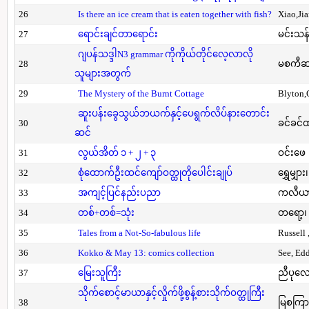
26
Is there an ice cream that is eaten together with fish?
Xiao,Ji
27
ရောင်းချင်တာရောင်း
မင်းသန်
ဂျပန်သဒ္ဒါN3 grammar ကိုကိုယ်တိုင်လေ့လာလို
28
မစကီဆ
သူများအတွက်
29
The Mystery of the Burnt Cottage
Blyton,
ဆူးပန်းခွေသွယ်ဘယက်နှင့်ပေရွက်လိပ်နားတောင်း
30
ခင်ခင်ထ
ဆင်
31
လွယ်အိတ် ၁ + ၂ + ၃
ဝင်းဖေ
32
စုံထောက်ဦးထင်ကျော်ဝတ္ထုတိုပေါင်းချုပ်
ရွှေမျှား၊
33
အကျင့်ပြင်နည်းပညာ
ကလီယား၊
34
တစ်+တစ်=သုံး
တရော့၊ 
35
Tales from a Not-So-fabulous life
Russell 
36
Kokko & May 13: comics collection
See, Ed
37
မြေးသူကြီး
ညီပုလေ
သိုက်စောင့်မာယာနှင့်လှိုက်ဖို့စွန့်စားသိုက်ဝတ္ထုကြီး
38
မြစကြာ