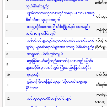
ဒေါက်တာ(
ကွယ်နှိမ်နှင်းနည်း
ဂျပန်ဘာသာလေ့လာရာတွင်အရေးပါသောKANJIကို
5
မင်းသု
စိတ်ဝင်စားသူများအတွက်
အရှေ့တိုင်းကောဇာဂြိုဟ်စီးဂြိုဟ်နင်း ဟောနည်း
6
ဘုန်းကြ
ကျမ်း (ပ-ဒု ပေါင်းချုပ်)
သစ်သီးပင်များတွင်ကျရောက်တတ်သောအင်းဆက်
ကိုကို၊
7
ဖျက်ပိုးများနှင့်ရောဂါများအား ကာကွယ်နှိမ်နှင်းနည်း
(စိုက်ပျို
8
အာရှနယ်ပယ်ဝါးတွင်ကျယ်
ရှေးမြန်မာမင်းတို့တည်ဆောက်ခဲ့သောဆည်မြောင်း
9
များအပိုင်း ၃ တောင်တွင်းကြီးဆည်မြောင်းသမိုင်း
10
ရုက္ခမုဆိုး
ချစ်ကိုက
စွန့်စားကြီးပွားပြည်သူများ(သို့မဟုတ်)အစ္စရေး
11
ဆီနော်၊
နိုင်ငံသား
သဇင်(Ja
12
သင်ယူလေ့လာN5သဒ္ဒါပေါင်းချုပ်
School)