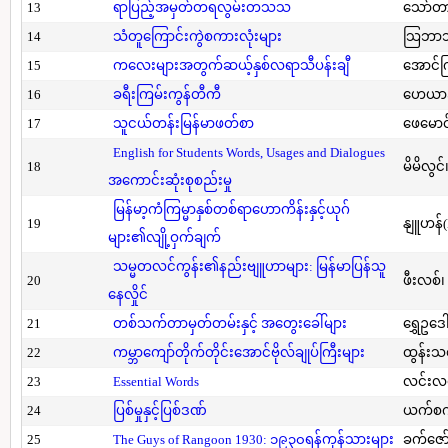
13
ရာပြည့်အမှတ်တရလွမ်းတသသ
သော်တ
14
သံတူကြောင်းကွဲစကားလုံးများ
သြဘာသ
15
ကလေးများအတွက်ဆယ့်နှစ်လရာသီပန်းချီ
အောင်က
16
ခရီးကြမ်းကွန်တီကီ
ဟေယာဒ
17
သူငယ်တန်းမြန်မာဖတ်စာ
ဖေမောင
English for Students Words, Usages and Dialogues
18
မိမိလွင
အကောင်းဆုံးစုစည်းမှု
မြန်မာ့ကံကြမ္မာနှစ်တစ်ရာဟောကိန်းနှင့်ယုဂ်
19
နျူဟန်
များ၏လျို့ဝှက်ချက်
သမ္မတလင်ကွန်း၏နည်းဗျူဟာများ: မြန်မာပြန်သူ
20
ဖီးလစ်၊
နေလှိုင်
21
တစ်သက်တာမှတ်တမ်းနှင့် အတွေးခေါ်များ
ရွှေဥဒေါ
22
ကမ္ဘာကျော်တိုက်တိုင်းအောင်ဗိုလ်ချုပ်ကြီးများ
ထွန်းသ
23
Essential Words
လင်းလင
24
ပြစ်မှုနှင့်ပြစ်ဒဏ်
ယက်စက
25
The Guys of Rangoon 1930: ၁၉၃၀ရန်ကုန်သားများ
ခက်ဇော