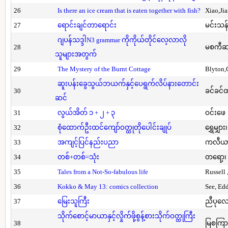
26
Is there an ice cream that is eaten together with fish?
Xiao,Ji
27
ရောင်းချင်တာရောင်း
မင်းသန်
ဂျပန်သဒ္ဒါN3 grammar ကိုကိုယ်တိုင်လေ့လာလို
28
မစကီဆ
သူများအတွက်
29
The Mystery of the Burnt Cottage
Blyton,
ဆူးပန်းခွေသွယ်ဘယက်နှင့်ပေရွက်လိပ်နားတောင်း
30
ခင်ခင်ထ
ဆင်
31
လွယ်အိတ် ၁ + ၂ + ၃
ဝင်းဖေ
32
စုံထောက်ဦးထင်ကျော်ဝတ္ထုတိုပေါင်းချုပ်
ရွှေမျှား၊
33
အကျင့်ပြင်နည်းပညာ
ကလီယား၊
34
တစ်+တစ်=သုံး
တရော့၊ 
35
Tales from a Not-So-fabulous life
Russell 
36
Kokko & May 13: comics collection
See, Ed
37
မြေးသူကြီး
ညီပုလေ
သိုက်စောင့်မာယာနှင့်လှိုက်ဖို့စွန့်စားသိုက်ဝတ္ထုကြီး
38
မြစကြာ