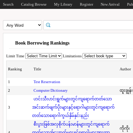
Search
Catalog Browse
My Library
Register
New Arrival
Pub
Book Borrowing Rankings
Limit Time
Limitations
Ranking
Title
Author
1
Test Reservation
2
Computer Dictionary
ထူးချွန်
ဟင်းသီးဟင်းရွက်များတွင်ကျရောက်တတ်သော
3
အင်းဆက်ဖျက်ပိုးများနှင့်ရောဂါများတွင်ကျရောက်
တတ်သောရောဂါကွယ်နှိမ်နှင်းနည်း
စီးပွားဖြစ်အလှစိုက်ပန်းမာန်များတွင်ကျရောက်
ကိုကို၊
4
တတ်သောအ်ငးဆက်များနှင့်ရောဂါများအားကာ