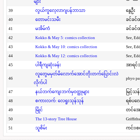
များ
39
လွယ်ကူလေ့လာဂျပန်ဘာသာ
နွေဦး
40
တောမင်းသမီး
ခင်ခင်ထ
41
မအိမ်ကံ
ခင်ခင်ထ
42
Kokko & May 5: comics collection
See, Ed
43
Kokko & May 10: comics collection
See, Ed
44
Kokko & May 12: comics collection
See, Ed
45
ပါရီကျဆုံးခန်း
အာရင်ဘ
လူတွေမမှတ်မိလောက်အောင်တိုးတက်ပြောင်းလဲ
46
phyo pa
လိုက်ပါ
47
နယ်ဘက်ကျေးဘက်မှဝတ္ထုများ
မြင့်သန်
48
စကားလက်: လေရူးသုန်သုန်
ရစ်ပလေ
49
မြိုင်
တင်အော
50
The 13-story Tree House
Griffith
51
သူစိမ်း
ကင်း၊စ