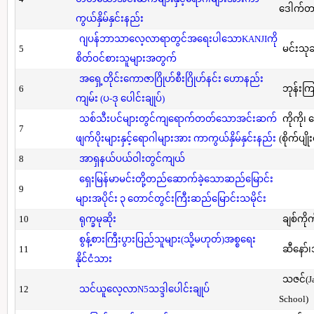
ဒေါက်တာ(
ကွယ်နှိမ်နှင်းနည်း
ဂျပန်ဘာသာလေ့လာရာတွင်အရေးပါသောKANJIကို
5
မင်းသု
စိတ်ဝင်စားသူများအတွက်
အရှေ့တိုင်းကောဇာဂြိုဟ်စီးဂြိုဟ်နင်း ဟောနည်း
6
ဘုန်းကြ
ကျမ်း (ပ-ဒု ပေါင်းချုပ်)
သစ်သီးပင်များတွင်ကျရောက်တတ်သောအင်းဆက်
ကိုကို၊
7
ဖျက်ပိုးများနှင့်ရောဂါများအား ကာကွယ်နှိမ်နှင်းနည်း
(စိုက်ပျို
8
အာရှနယ်ပယ်ဝါးတွင်ကျယ်
ရှေးမြန်မာမင်းတို့တည်ဆောက်ခဲ့သောဆည်မြောင်း
9
များအပိုင်း ၃ တောင်တွင်းကြီးဆည်မြောင်းသမိုင်း
10
ရုက္ခမုဆိုး
ချစ်ကိုက
စွန့်စားကြီးပွားပြည်သူများ(သို့မဟုတ်)အစ္စရေး
11
ဆီနော်၊
နိုင်ငံသား
သဇင်(Ja
12
သင်ယူလေ့လာN5သဒ္ဒါပေါင်းချုပ်
School)