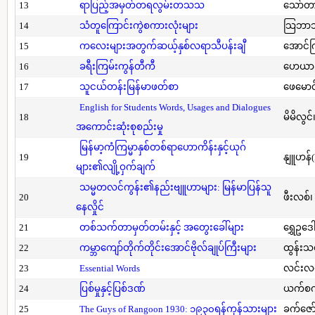
13
ရာပြည့်အမှတ်တရလွမ်းတသသ
သော်တ
14
သံတူကြောင်းကွဲစကားလုံးများ
သြဘာသ
15
ကလေးများအတွက်ဆယ့်နှစ်လရာသီပန်းချီ
အောင်က
16
ခရီးကြမ်းကွန်တီကီ
ဟေယာဒ
17
သူငယ်တန်းမြန်မာဖတ်စာ
ဖေမောင
English for Students Words, Usages and Dialogues
18
မိမိလွင
အကောင်းဆုံးစုစည်းမှု
မြန်မာ့ကံကြမ္မာနှစ်တစ်ရာဟောကိန်းနှင့်ယုဂ်
19
နျူဟန်
များ၏လျို့ဝှက်ချက်
သမ္မတလင်ကွန်း၏နည်းဗျူဟာများ: မြန်မာပြန်သူ
20
ဖီးလစ်၊
နေလှိုင်
21
တစ်သက်တာမှတ်တမ်းနှင့် အတွေးခေါ်များ
ရွှေဥဒေါ
22
ကမ္ဘာကျော်တိုက်တိုင်းအောင်ဗိုလ်ချုပ်ကြီးများ
ထွန်းသ
23
Essential Words
လင်းလင
24
ပြစ်မှုနှင့်ပြစ်ဒဏ်
ယက်စက
25
The Guys of Rangoon 1930: ၁၉၃၀ရန်ကုန်သားများ
ခက်ဇော