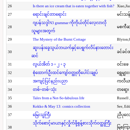
26
Is there an ice cream that is eaten together with fish?
Xiao,Ji
27
ရောင်းချင်တာရောင်း
မင်းသန်
ဂျပန်သဒ္ဒါN3 grammar ကိုကိုယ်တိုင်လေ့လာလို
28
မစကီဆ
သူများအတွက်
29
The Mystery of the Burnt Cottage
Blyton,
ဆူးပန်းခွေသွယ်ဘယက်နှင့်ပေရွက်လိပ်နားတောင်း
30
ခင်ခင်ထ
ဆင်
31
လွယ်အိတ် ၁ + ၂ + ၃
ဝင်းဖေ
32
စုံထောက်ဦးထင်ကျော်ဝတ္ထုတိုပေါင်းချုပ်
ရွှေမျှား၊
33
အကျင့်ပြင်နည်းပညာ
ကလီယား၊
34
တစ်+တစ်=သုံး
တရော့၊ 
35
Tales from a Not-So-fabulous life
Russell 
36
Kokko & May 13: comics collection
See, Ed
37
မြေးသူကြီး
ညီပုလေ
သိုက်စောင့်မာယာနှင့်လှိုက်ဖို့စွန့်စားသိုက်ဝတ္ထုကြီး
38
မြစကြာ