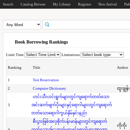
Search
Catalog Browse
My Library
Register
New Arrival
Pub
Book Borrowing Rankings
Limit Time
Limitations
Ranking
Title
Author
1
Test Reservation
2
Computer Dictionary
ထူးချွန်
ဟင်းသီးဟင်းရွက်များတွင်ကျရောက်တတ်သော
3
အင်းဆက်ဖျက်ပိုးများနှင့်ရောဂါများတွင်ကျရောက်
တတ်သောရောဂါကွယ်နှိမ်နှင်းနည်း
စီးပွားဖြစ်အလှစိုက်ပန်းမာန်များတွင်ကျရောက်
ကိုကို၊
4
တတ်သောအ်ငးဆက်များနှင့်ရောဂါများအားကာ