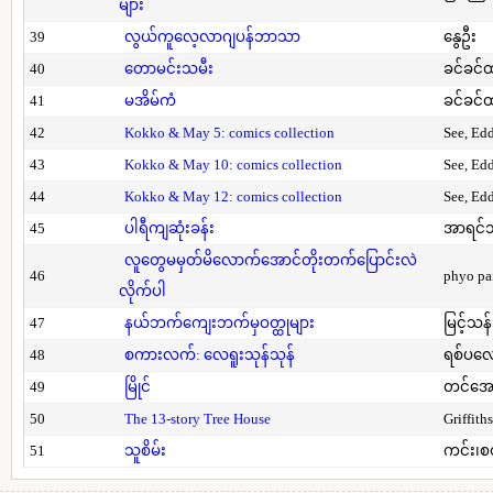
များ
39
လွယ်ကူလေ့လာဂျပန်ဘာသာ
နွေဦး
40
တောမင်းသမီး
ခင်ခင်ထ
41
မအိမ်ကံ
ခင်ခင်ထ
42
Kokko & May 5: comics collection
See, Ed
43
Kokko & May 10: comics collection
See, Ed
44
Kokko & May 12: comics collection
See, Ed
45
ပါရီကျဆုံးခန်း
အာရင်ဘ
လူတွေမမှတ်မိလောက်အောင်တိုးတက်ပြောင်းလဲ
46
phyo pa
လိုက်ပါ
47
နယ်ဘက်ကျေးဘက်မှဝတ္ထုများ
မြင့်သန်
48
စကားလက်: လေရူးသုန်သုန်
ရစ်ပလေ
49
မြိုင်
တင်အော
50
The 13-story Tree House
Griffith
51
သူစိမ်း
ကင်း၊စ