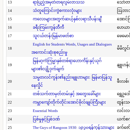
13
ရာပြည့်အမှတ်တရလွမ်းတသသ
သော်တ
14
သံတူကြောင်းကွဲစကားလုံးများ
သြဘာသ
15
ကလေးများအတွက်ဆယ့်နှစ်လရာသီပန်းချီ
အောင်က
16
ခရီးကြမ်းကွန်တီကီ
ဟေယာဒ
17
သူငယ်တန်းမြန်မာဖတ်စာ
ဖေမောင
English for Students Words, Usages and Dialogues
18
မိမိလွင
အကောင်းဆုံးစုစည်းမှု
မြန်မာ့ကံကြမ္မာနှစ်တစ်ရာဟောကိန်းနှင့်ယုဂ်
19
နျူဟန်
များ၏လျို့ဝှက်ချက်
သမ္မတလင်ကွန်း၏နည်းဗျူဟာများ: မြန်မာပြန်သူ
20
ဖီးလစ်၊
နေလှိုင်
21
တစ်သက်တာမှတ်တမ်းနှင့် အတွေးခေါ်များ
ရွှေဥဒေါ
22
ကမ္ဘာကျော်တိုက်တိုင်းအောင်ဗိုလ်ချုပ်ကြီးများ
ထွန်းသ
23
Essential Words
လင်းလင
24
ပြစ်မှုနှင့်ပြစ်ဒဏ်
ယက်စက
25
The Guys of Rangoon 1930: ၁၉၃၀ရန်ကုန်သားများ
ခက်ဇော