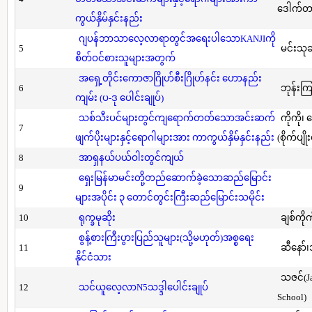
ဒေါက်တာ(
ကွယ်နှိမ်နှင်းနည်း
ဂျပန်ဘာသာလေ့လာရာတွင်အရေးပါသောKANJIကို
5
မင်းသု
စိတ်ဝင်စားသူများအတွက်
အရှေ့တိုင်းကောဇာဂြိုဟ်စီးဂြိုဟ်နင်း ဟောနည်း
6
ဘုန်းကြ
ကျမ်း (ပ-ဒု ပေါင်းချုပ်)
သစ်သီးပင်များတွင်ကျရောက်တတ်သောအင်းဆက်
ကိုကို၊
7
ဖျက်ပိုးများနှင့်ရောဂါများအား ကာကွယ်နှိမ်နှင်းနည်း
(စိုက်ပျို
8
အာရှနယ်ပယ်ဝါးတွင်ကျယ်
ရှေးမြန်မာမင်းတို့တည်ဆောက်ခဲ့သောဆည်မြောင်း
9
များအပိုင်း ၃ တောင်တွင်းကြီးဆည်မြောင်းသမိုင်း
10
ရုက္ခမုဆိုး
ချစ်ကိုက
စွန့်စားကြီးပွားပြည်သူများ(သို့မဟုတ်)အစ္စရေး
11
ဆီနော်၊
နိုင်ငံသား
သဇင်(Ja
12
သင်ယူလေ့လာN5သဒ္ဒါပေါင်းချုပ်
School)