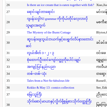
26
Is there an ice cream that is eaten together with fish?
Xiao,Ji
27
ရောင်းချင်တာရောင်း
မင်းသန်
ဂျပန်သဒ္ဒါN3 grammar ကိုကိုယ်တိုင်လေ့လာလို
28
မစကီဆ
သူများအတွက်
29
The Mystery of the Burnt Cottage
Blyton,
ဆူးပန်းခွေသွယ်ဘယက်နှင့်ပေရွက်လိပ်နားတောင်း
30
ခင်ခင်ထ
ဆင်
31
လွယ်အိတ် ၁ + ၂ + ၃
ဝင်းဖေ
32
စုံထောက်ဦးထင်ကျော်ဝတ္ထုတိုပေါင်းချုပ်
ရွှေမျှား၊
33
အကျင့်ပြင်နည်းပညာ
ကလီယား၊
34
တစ်+တစ်=သုံး
တရော့၊ 
35
Tales from a Not-So-fabulous life
Russell 
36
Kokko & May 13: comics collection
See, Ed
37
မြေးသူကြီး
ညီပုလေ
သိုက်စောင့်မာယာနှင့်လှိုက်ဖို့စွန့်စားသိုက်ဝတ္ထုကြီး
38
မြစကြာ