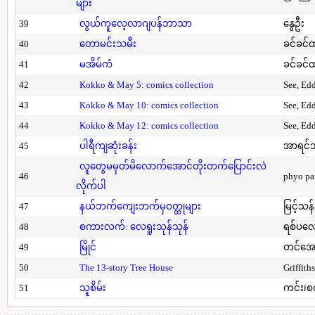
များ
39
လွယ်ကူလေ့လာဂျပန်ဘာသာ
နွေဦး
40
တောမင်းသမီး
ခင်ခင်ထ
41
မအိမ်ကံ
ခင်ခင်ထ
42
Kokko & May 5: comics collection
See, Ed
43
Kokko & May 10: comics collection
See, Ed
44
Kokko & May 12: comics collection
See, Ed
45
ပါရီကျဆုံးခန်း
အာရင်ဘ
လူတွေမမှတ်မိလောက်အောင်တိုးတက်ပြောင်းလဲ
46
phyo pa
လိုက်ပါ
47
နယ်ဘက်ကျေးဘက်မှဝတ္ထုများ
မြင့်သန်
48
စကားလက်: လေရူးသုန်သုန်
ရစ်ပလေ
49
မြိုင်
တင်အော
50
The 13-story Tree House
Griffith
51
သူစိမ်း
ကင်း၊စ