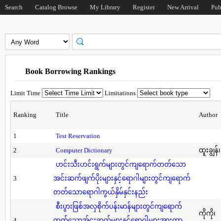
Search
Catalog Browse
My Library
Register
New Arrival
Pub
Book Borrowing Rankings
Limit Time
Limitations
Ranking
Title
Author
1
Test Reservation
2
Computer Dictionary
ထူးချွန်
ဟင်းသီးဟင်းရွက်များတွင်ကျရောက်တတ်သော
3
အင်းဆက်ဖျက်ပိုးများနှင့်ရောဂါများတွင်ကျရောက်
တတ်သောရောဂါကွယ်နှိမ်နှင်းနည်း
စီးပွားဖြစ်အလှစိုက်ပန်းမာန်များတွင်ကျရောက်
ကိုကို၊
4
တတ်သောအ်ငးဆက်များနှင့်ရောဂါများအားကာ